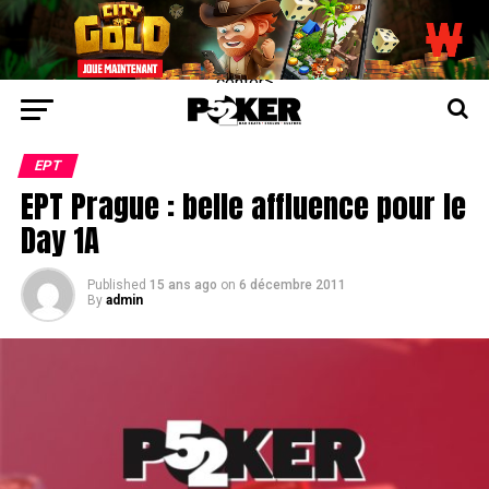
center>
EPT
EPT Prague : belle affluence pour le
Day 1A
Published
15 ans ago
on
6 décembre 2011
By
admin