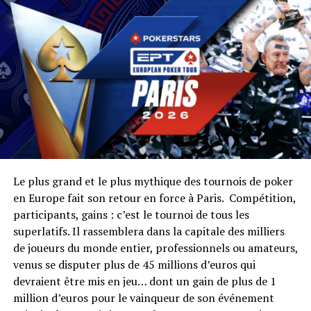
grands noms encore, même si les Américains sont
repartis au Bellagio pour le WPT Five Diamond à 25
000$ —où la Team PMU (Guillaume Darcourt et Philippe
Ktorza) débutera ce soir même…
Name
Chips
Vedzizhev Beslan
132 200
Jesus Cortes
131 200
Sergey Baburin
131 100
Le plus grand et le plus mythique des tournois de poker
Jason Wheeler
129 000
en Europe fait son retour en force à Paris. Compétition,
David D’Alesandro
126 800
participants, gains : c’est le tournoi de tous les
superlatifs. Il rassemblera dans la capitale des milliers
Mario Puccini
117 100
de joueurs du monde entier, professionnels ou amateurs,
Chris Moorman
115 000
venus se disputer plus de 45 millions d’euros qui
Michael Ruane
111 500
devraient être mis en jeu… dont un gain de plus de 1
million d’euros pour le vainqueur de son événement
Jonas Becker
111 000