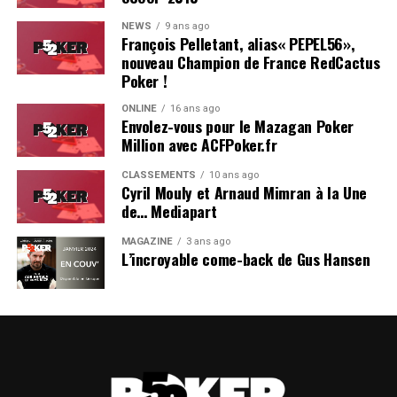
Phillip Huxley
33 900
NEWS
9 ans ago
François Pelletant, alias« PEPEL56»,
Josef Samanek
32 900
nouveau Champion de France RedCactus
Thomas Peterson
32 400
Poker !
Hans Hein
31 100
ONLINE
16 ans ago
Envolez-vous pour le Mazagan Poker
Zimnan Ziyard
30 000
Million avec ACFPoker.fr
Fabrizio Leone
30 000
CLASSEMENTS
10 ans ago
David Peters
29 900
Cyril Mouly et Arnaud Mimran à la Une
de… Mediapart
Fernando Brito
29 400
Francis Lamothe
28 100
MAGAZINE
3 ans ago
L’incroyable come-back de Gus Hansen
Sergio Castelluccio
28 100
Giuseppe Mele
27 700
Fady Kamar
25 600
Jose Latorre Marina
24 600
Ilkin Amirov
24 000