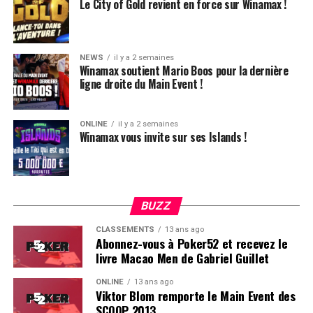
Le City of Gold revient en force sur Winamax !
Alejandro Fernandez
40 900
Ismael Bojang
39 900
Pascal Vullion
39 500
NEWS
il y a 2 semaines
Winamax soutient Mario Boos pour la dernière
Anzor Makhtsev
39 100
ligne droite du Main Event !
Jean-Nicolas Fortin
38 500
Konstantin Maslak
37 900
ONLINE
il y a 2 semaines
Winamax vous invite sur ses Islands !
Fatima Moreira de Melo
37 400
Daniel Cates
37 400
Ramin Hajiyev
37 100
BUZZ
Steve O’Dwyer
36 700
CLASSEMENTS
13 ans ago
Petr Jelinek
35 800
Abonnez-vous à Poker52 et recevez le
livre Macao Men de Gabriel Guillet
Attila Polner
35 500
Patrick Gastaldi
35 400
ONLINE
13 ans ago
Viktor Blom remporte le Main Event des
Roman Makhlin
34 200
SCOOP 2013