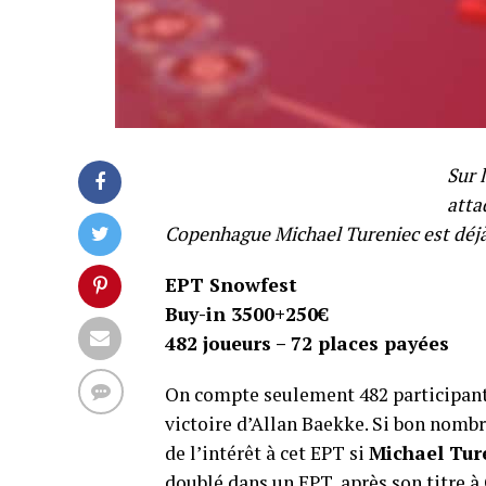
Sur 
atta
Copenhague Michael Tureniec est déjà
EPT Snowfest
Buy-in 3500+250€
482 joueurs – 72 places payées
On compte seulement 482 participants 
victoire d’Allan Baekke. Si bon nombr
de l’intérêt à cet EPT si
Michael Tur
doublé dans un EPT, après son titre 