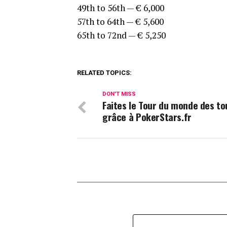
49th to 56th — € 6,000
57th to 64th — € 5,600
65th to 72nd — € 5,250
RELATED TOPICS:
DON'T MISS
Faites le Tour du monde des to
grâce à PokerStars.fr