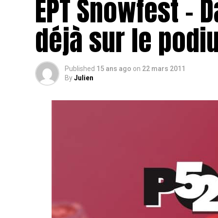
EPT Snowfest – D
déjà sur le podi
Published
15 ans ago
on
22 mars 2011
By
Julien