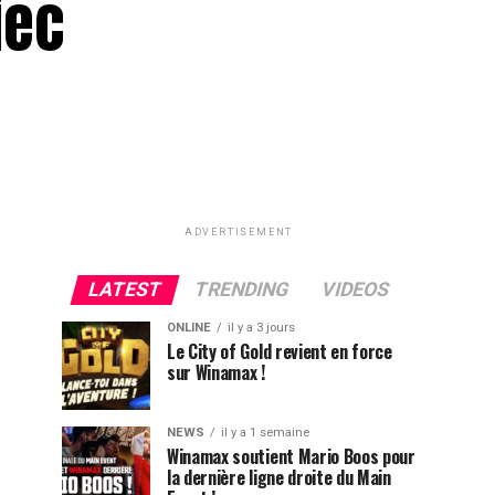
iec
ADVERTISEMENT
LATEST
TRENDING
VIDEOS
ONLINE
il y a 3 jours
Le City of Gold revient en force
sur Winamax !
NEWS
il y a 1 semaine
Winamax soutient Mario Boos pour
la dernière ligne droite du Main