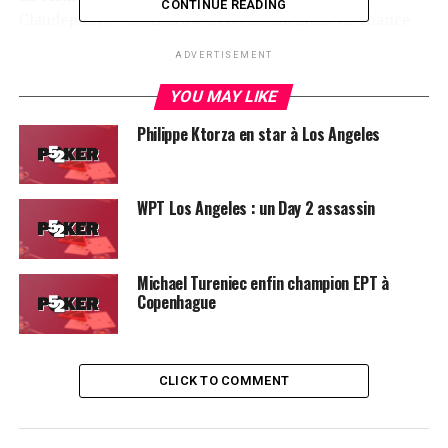
CONTINUE READING
Claudepierre —si Hnatow a eu énormément de chance
depuis le début, il a aussi souvent craqué— en envoyant
ADVERTISEMENT
tapis avec 7-8 de carreau, payé par une paire de 9 chez
Claudepierre.
YOU MAY LIKE
Philippe Ktorza en star à Los Angeles
Alex Wice, le Canadien arrivé en première position à 24
joueurs n’a quant à lui pas démérité puisqu’il a réussi à
ne pas dilapider son avance, ne se faisant dépasser qu’au
terme de la demie finale par Martin Jacobson, un
WPT Los Angeles : un Day 2 assassin
Suédois impressionnant de maîtrise de jeu (et de
gonflette). Le Letonnien de la finale arrive pour sa part
très short-stack, avec moins de 10 blindes et devra
Michael Tureniec enfin champion EPT à
Copenhague
bouger très vite pour survivre, même si à ce niveau, une
place gagnée implique un joli pactole supplémentaire.
Le gagnant, lui, repartira avec 880 000€.
CLICK TO COMMENT
Les chipcounts des finalistes
Martin Jacobson Sweden PokerStars qualifier 7,280,000