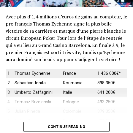
(des primes reçues pour les éliminations) ou les
différents High Roller, tournois aux droits d’entrées les
Avec plus d’1,4 millions d’euros de gains au compteur, le
plus onéreux. Une édition 2024 dans toutes les
pro français Thomas Eychenne signe la plus belle
mémoires En 2024, avec un bilan exceptionnel qui avait
victoire de sa carrière et marque d’une pierre blanche le
surpassé toutes les attentes, la précédente édition avait
circuit European Poker Tour lors de l’étape de rentrée
consacrée Paris comme la seconde destination Poker en
qui a eu lieu au Grand Casino Barcelona. En finale à 9, le
Europe après Barcelone. En effet, l’EPT se déroule
premier Français est sorti très vite, tandis qu’Eychenne
traditionnellement en 5 étapes, dont notamment Barcelone,
aura dominé son heads-up pour s’adjuger la victoire !
Paris ou Monaco. Pour l’édition parisienne de 2024, plus
de 3 500 joueurs de 85 nationalités différentes s’étaient
1
Thomas Eychenne
France
1 436 000€*
rassemblés au Palais des Congrès, dont une moitié de
Français. Ils avaient réalisé un total de 16 000 entrées et
2
Sebastian Ionita
Roumanie
898 350€
s’étaient disputés un prizepool total de 45,7 millions
3
Umberto Zaffagnini
Italie
641 200€
d’euros pour les places payées. Une progression de tous
4
Tomasz Brzezinski
Pologne
493 250€
les indicateurs par rapport à l’édition 2023. Le Main Event
avait attiré plus de 1 200 joueurs (pour 1 749 entrées), un
5
Julian Pineda
Colombie
379 350€
record de participation, en augmentation de près de 10%
6
Anton Suarez
Suède
291 800€
par rapport à la précédente édition et 255 finalistes
CONTINUE READING
7
Marc Foggin
Royaume-Uni
224 450€