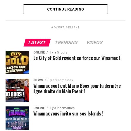
ferveur incroyable qui sera décuplée par le retour des
CONTINUE READING
joueurs, enfin, à Paris. »
ADVERTISEMENT
LATEST
TRENDING
VIDEOS
ONLINE
il y a 5 jours
Le City of Gold revient en force sur Winamax !
NEWS
il y a 2 semaines
Winamax soutient Mario Boos pour la dernière
ligne droite du Main Event !
ONLINE
il y a 2 semaines
Winamax vous invite sur ses Islands !