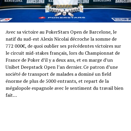
par Barrière, la fréquentation est en effet plus que doublée
au Club durant l’EPT. En amont de l’EPT, il proposera une
large choix de tournois qualificatifs (satellites) pour les
joueurs parisiens, les mercredis 28 janvier et 4 février
ainsi que toute la semaine du 9 au 15 février. Ils
Avec sa victoire au PokerStars Open de Barcelone, le
permettront de se qualifier à moindre coût (entre 200 € et
natif du sud-est Alexis Nicolai décroche la somme de
750 €) pour le Main Event EPT (à 5 300€) ou alors le Main
772 000€, de quoi oublier ses précédentes victoires sur
Event Pokerstars Open (à 1 650 €). Pour offrir en continu
le circuit mid-stakes français, lors du Championnat de
aux joueurs le meilleur de l’expérience Barrière et du jeu à
France de Poker d’il y a deux ans, et en marge d’un
Paris, le Club proposera également des parties de cash
Unibet Deepstack Open l’an dernier. Ce patron d’une
game durant toute la durée de la compétition. Clément
société de transport de malades a dominé un field
Martin Saint Léon, Directeur général Casinos du groupe
énorme de plus de 5000 entrants, et repart de la
Barrière, a indiqué : « Le retour de l’EPT à Paris est un
mégalopole espagnole avec le sentiment du travail bien
événement majeur qui va rassembler dans la capitale
fait…
française l’élite du poker mondial et des joueurs venus de
toute la France. C’est toujours une grande fierté pour
Barrière d’être partenaire de Pokerstars, pour le plus grand
des tournois de l’hexagone. Cette édition s’annonce
particulièrement exceptionnelle et palpitante, avec une