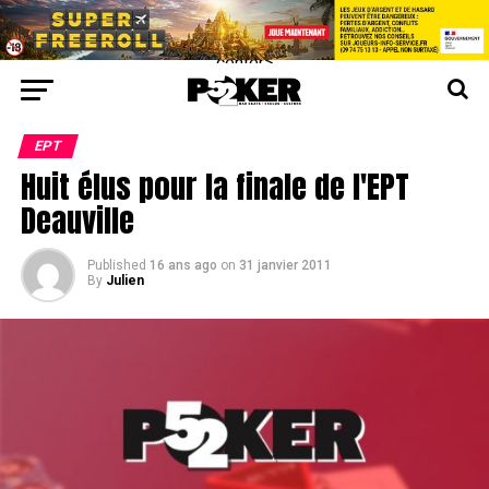
center>
EPT
Huit élus pour la finale de l'EPT
Deauville
Published
16 ans ago
on
31 janvier 2011
By
Julien