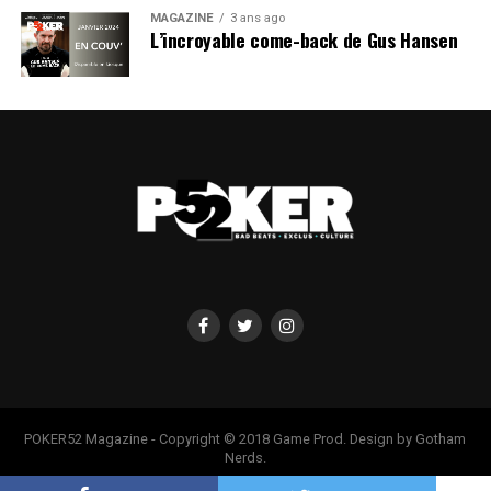
MAGAZINE
3 ans ago
L’incroyable come-back de Gus Hansen
POKER52 Magazine - Copyright © 2018 Game Prod. Design by Gotham
Nerds.