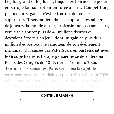
Le plus grand et le plus mythique des tournois de poker
en Europe fait son retour en force à Paris. Compétition,
participants, gains : c’est le tournoi de tous les
superlatifs. Il rassemblera dans la capitale des milliers
de joueurs du monde entier, professionnels ou amateurs,
venus se disputer plus de 45 millions d’euros qui
devraient être mis en jeu… dont un gain de plus de 1
million d’euros pour le vainqueur de son événement
principal. Organisée par PokerStars en partenariat avec
le Groupe Barrière, l’étape parisienne se déroulera au
Palais des Congrès du 18 février au 1er mars 2026.
Durant deux semaines, Paris sera ainsi la capitale
européenne voire mondiale du poker. Cette édition 2026
à Paris sera particulièrement attendue par les joueurs.
En effet, si l’édition 2024 avait été couronnée d’un
immense succès, en 2025 elle n’avait pu se tenir faute
CONTINUE READING
de cadre réglementaire en vigueur à l’époque en France
pour les établissements de jeux à Paris.