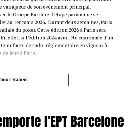
 le vainqueur de son événement principal.
ec le Groupe Barrière, l’étape parisienne se
rier au 1er mars 2026. Durant deux semaines, Paris
ndiale du poker. Cette édition 2026 à Paris sera
En effet, si l’édition 2024 avait été couronnée d’un
 tenir faute de cadre réglementaire en vigueur à
 de jeux à Paris.
ferveur que va susciter cet événement : des milliers de
 de poker sur plus de 9 000 m2, 600 personnes mobilisées
TINUE READING
r 12 jours de compétition, un demi million de jetons et
L’EPT Paris est vraiment un événement à part. Avec des
plus petits tournois qualificatifs à 100 000 € pour le
pour son tournoi principal, l’EPT est avant toute une
mporte l’EPT Barcelone
 aussi réserver son lot de belles histoires et de places
2 tournois qui seront proposés durant ces deux
te les Main Event Pokerstars Open et EPT qui