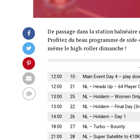
De passage dans la station balnéair
Profitez du beau programme de side-ev
même le high-roller dimanche !
12:00
10
Main Event Day 4 – play dow
12:00
21
NL – Heads Up – 64 Player C
13:00
25
NL – Holdem – Women Onl
13:00
22
NL – Holdem – Final Day (3r
14:00
26
NL – Holdem – Day 1
18:00
27
NL – Turbo – Bounty
21:00
28
NL – Super Satellite to €10K