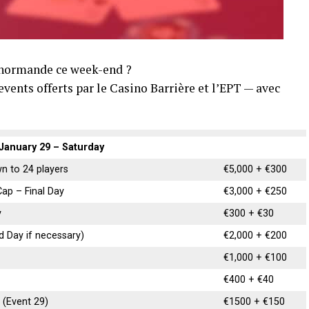
e normande ce week-end ?
ents offerts par le Casino Barrière et l’EPT — avec
January 29 – Saturday
n to 24 players
€5,000 + €300
ap – Final Day
€3,000 + €250
y
€300 + €30
d Day if necessary)
€2,000 + €200
€1,000 + €100
€400 + €40
 (Event 29)
€1500 + €150