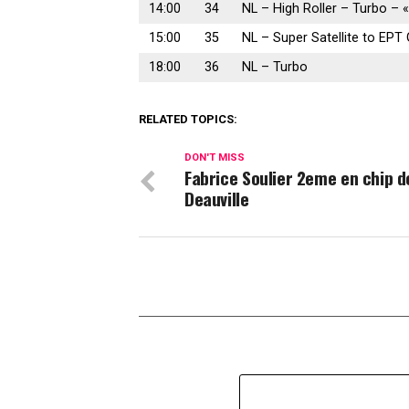
14:00
34
NL – High Roller – Turbo – 
15:00
35
NL – Super Satellite to EPT 
18:00
36
NL – Turbo
RELATED TOPICS:
DON'T MISS
Fabrice Soulier 2eme en chip de
Deauville