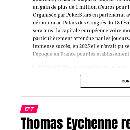
un gain de plus de 1 million d’euros pour
Organisée par PokerStars en partenariat av
déroulera au Palais des Congrès du 18 fév
sera ainsi la capitale européenne voire mo
particulièrement attendue par les joueurs. 
immense succès, en 2025 elle n’avait pu se
l’époque en France pour les établissements
L’EPT Paris 2026, une compétition hors norme
Quelques chiffres pour saisir la démesure et la 
joueurs de plus de 80 nationalités, 145 tables
CON
dont 300 croupières et croupiers, 52 tournois su
plus de 3 000 jeux de cartes pour l’occasion… 
droits d’entrée (buy in) allant de 250 € pour les 
tournoi le plus exclusif, en passant par 5 300 € 
EPT
Thomas Eychenne re
compétition intense de passionnés mais qui peut
payées pour des amateurs éclairés. Parmi les 5
semaines les plus attendus seront sans nul dou