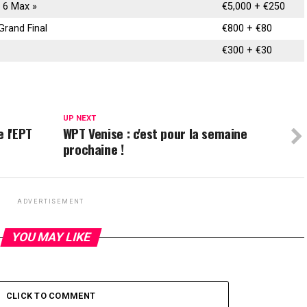
« 6 Max »
€5,000 + €250
Grand Final
€800 + €80
€300 + €30
UP NEXT
 l'EPT
WPT Venise : c'est pour la semaine
prochaine !
ADVERTISEMENT
YOU MAY LIKE
CLICK TO COMMENT