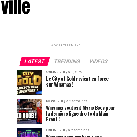
ville
ADVERTISEMENT
LATEST
TRENDING
VIDEOS
ONLINE
il y a 4 jours
Le City of Gold revient en force
sur Winamax !
NEWS
il y a 2 semaines
Winamax soutient Mario Boos pour
la dernière ligne droite du Main
Event !
ONLINE
il y a 2 semaines
Winamax vous invite sur ses