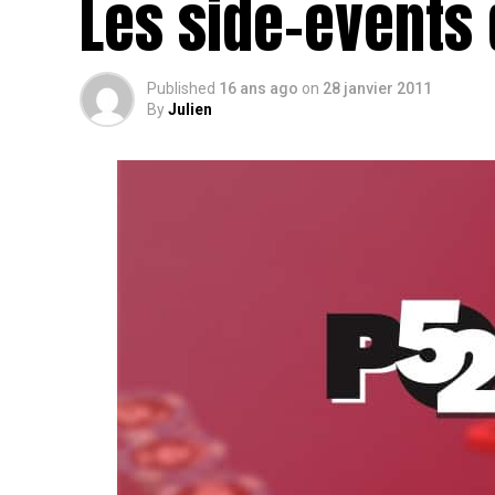
Les side-events
Published
16 ans ago
on
28 janvier 2011
By
Julien