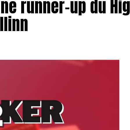
ine runner-up du Hi
llinn