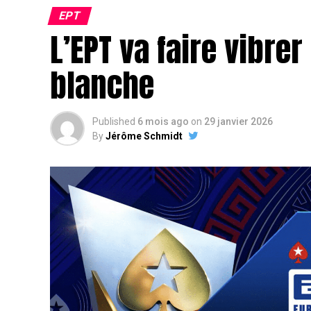
EPT
L’EPT va faire vibre
blanche
Published
6 mois ago
on
29 janvier 2026
By
Jérôme Schmidt