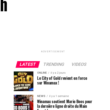
gh
ADVERTISEMENT
LATEST
TRENDING
VIDEOS
ONLINE
il y a 2 jours
Le City of Gold revient en force
sur Winamax !
NEWS
il y a 1 semaine
Winamax soutient Mario Boos pour
la dernière ligne droite du Main