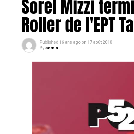
Sorel Mizzi term
Roller de l'EPT Ta
Published
16 ans ago
on
17 août 2010
By
admin