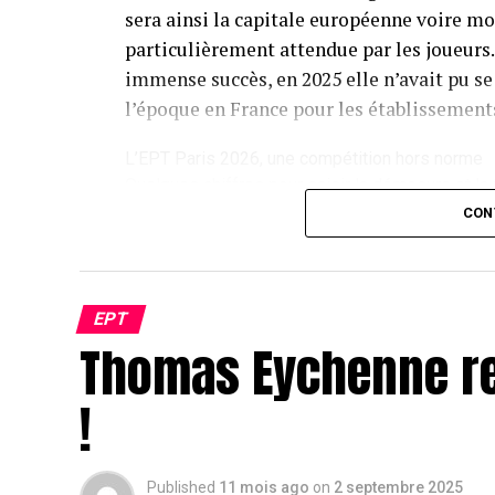
sera ainsi la capitale européenne voire mo
particulièrement attendue par les joueurs. 
immense succès, en 2025 elle n’avait pu se
l’époque en France pour les établissements
L’EPT Paris 2026, une compétition hors norme
Quelques chiffres pour saisir la démesure et la 
joueurs de plus de 80 nationalités, 145 tables
CON
dont 300 croupières et croupiers, 52 tournois su
plus de 3 000 jeux de cartes pour l’occasion… 
droits d’entrée (buy in) allant de 250 € pour les 
tournoi le plus exclusif, en passant par 5 300 € 
EPT
Thomas Eychenne re
compétition intense de passionnés mais qui peut
payées pour des amateurs éclairés. Parmi les 5
semaines les plus attendus seront sans nul dou
!
rassemblent le plus grand nombre de joueurs, l
(des primes reçues pour les éliminations) ou les
plus onéreux. Une édition 2024 dans toutes les
Published
11 mois ago
on
2 septembre 2025