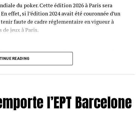
ndiale du poker. Cette édition 2026 à Paris sera
En effet, si l’édition 2024 avait été couronnée d’un
 tenir faute de cadre réglementaire en vigueur à
 de jeux à Paris.
ferveur que va susciter cet événement : des milliers de
 de poker sur plus de 9 000 m2, 600 personnes mobilisées
TINUE READING
r 12 jours de compétition, un demi million de jetons et
L’EPT Paris est vraiment un événement à part. Avec des
plus petits tournois qualificatifs à 100 000 € pour le
pour son tournoi principal, l’EPT est avant toute une
mporte l’EPT Barcelone
 aussi réserver son lot de belles histoires et de places
2 tournois qui seront proposés durant ces deux
te les Main Event Pokerstars Open et EPT qui
es Mystery Bounty pour leur côté ludique et leur suspense
 différents High Roller, tournois aux droits d’entrées les
 mémoires En 2024, avec un bilan exceptionnel qui avait