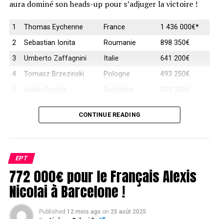
aura dominé son heads-up pour s’adjuger la victoire !
Paris ou Monaco. Pour l’édition parisienne de 2024, plus
de 3 500 joueurs de 85 nationalités différentes s’étaient
1
Thomas Eychenne
France
1 436 000€*
rassemblés au Palais des Congrès, dont une moitié de
Français. Ils avaient réalisé un total de 16 000 entrées et
2
Sebastian Ionita
Roumanie
898 350€
s’étaient disputés un prizepool total de 45,7 millions
3
Umberto Zaffagnini
Italie
641 200€
d’euros pour les places payées. Une progression de tous
4
Tomasz Brzezinski
Pologne
493 250€
les indicateurs par rapport à l’édition 2023. Le Main Event
avait attiré plus de 1 200 joueurs (pour 1 749 entrées), un
5
Julian Pineda
Colombie
379 350€
record de participation, en augmentation de près de 10%
6
Anton Suarez
Suède
291 800€
par rapport à la précédente édition et 255 finalistes
CONTINUE READING
7
Marc Foggin
Royaume-Uni
224 450€
avaient été payés. Le prize pool total s’élevait à 8,3
millions d’euros. Le grand vainqueur, le britannique Barny
8
Cesar Garcia
Espagne
172 700€
Boatman, figure emblématique du monde du poker, y avait
9
Youssef Zereg
France
132 800€
EPT
enregistré le plus gros gain de sa carrière et son premier à
772 000€ pour le Français Alexis
7 chiffres, devenant le plus vieux vainqueur de l’histoire de
l’EPT.
Nicolai à Barcelone !
Un dispositif exceptionnel au Club Barrière sur les
Champs Elysées
Published
12 mois ago
on
25 août 2025