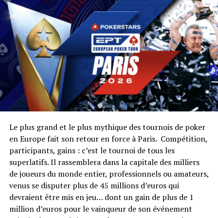
Le plus grand et le plus mythique des tournois de poker
en Europe fait son retour en force à Paris. Compétition,
participants, gains : c’est le tournoi de tous les
superlatifs. Il rassemblera dans la capitale des milliers
de joueurs du monde entier, professionnels ou amateurs,
venus se disputer plus de 45 millions d’euros qui
devraient être mis en jeu… dont un gain de plus de 1
million d’euros pour le vainqueur de son événement