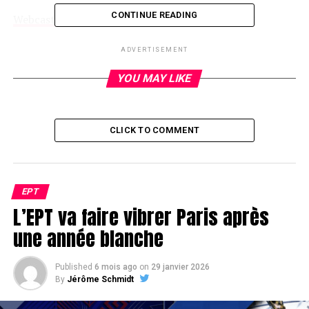
CONTINUE READING
Webcast Live – PokerStars Live
par
PokerStarsFR
ADVERTISEMENT
RELATED TOPICS:
YOU MAY LIKE
UP NEXT
Une session de 34 heures d'affilée au poker chinois pour
Jason Mercier
CLICK TO COMMENT
DON'T MISS
EPT de San Remo Day 5 : Ludovic Lacay est impérial
EPT
L’EPT va faire vibrer Paris après
une année blanche
Published
6 mois ago
on
29 janvier 2026
By
Jérôme Schmidt