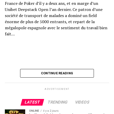
aux joueurs le meilleur de l’expérience Barrière et du jeu à
France de Poker d’il y a deux ans, et en marge d’un
Paris, le Club proposera également des parties de cash
Unibet Deepstack Open l’an dernier. Ce patron d’une
game durant toute la durée de la compétition. Clément
société de transport de malades a dominé un field
Martin Saint Léon, Directeur général Casinos du groupe
énorme de plus de 5000 entrants, et repart de la
Barrière, a indiqué : « Le retour de l’EPT à Paris est un
mégalopole espagnole avec le sentiment du travail bien
événement majeur qui va rassembler dans la capitale
fait…
française l’élite du poker mondial et des joueurs venus de
toute la France. C’est toujours une grande fierté pour
Barrière d’être partenaire de Pokerstars, pour le plus grand
des tournois de l’hexagone. Cette édition s’annonce
particulièrement exceptionnelle et palpitante, avec une
ferveur incroyable qui sera décuplée par le retour des
CONTINUE READING
joueurs, enfin, à Paris. »
ADVERTISEMENT
LATEST
TRENDING
VIDEOS
ONLINE
il y a 2 jours