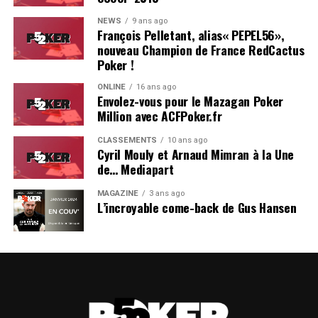
NEWS
9 ans ago
François Pelletant, alias« PEPEL56»,
nouveau Champion de France RedCactus
Poker !
ONLINE
16 ans ago
Envolez-vous pour le Mazagan Poker
Million avec ACFPoker.fr
CLASSEMENTS
10 ans ago
Cyril Mouly et Arnaud Mimran à la Une
de… Mediapart
MAGAZINE
3 ans ago
L’incroyable come-back de Gus Hansen