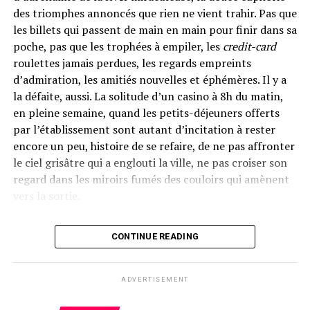
des triomphes annoncés que rien ne vient trahir. Pas que
délicate. Chaque espoir s’ouvre teinté d’une seule
les billets qui passent de main en main pour finir dans sa
crainte pour l’observateur empathique : que rien ne voie
poche, pas que les trophées à empiler, les
credit-card
le jour, que tout s’effondre avant d’avoir été monté,
roulettes jamais perdues, les regards empreints
voire simplement esquissé.
d’admiration, les amitiés nouvelles et éphémères. Il y a
la défaite, aussi. La solitude d’un casino à 8h du matin,
en pleine semaine, quand les petits-déjeuners offerts
par l’établissement sont autant d’incitation à rester
encore un peu, histoire de se refaire, de ne pas affronter
le ciel grisâtre qui a englouti la ville, ne pas croiser son
regard dans les miroirs fumés des couloirs qui amènent
vers la sortie.
En arrivant trop tôt ce matin au casino Bratislava, la
CONTINUE READING
ferveur de 23h59 s’est éclipsée depuis quelques heures.
Les vainqueurs, eux, dorment du sommeil de ceux qui
ont vu juste. Ne restent que les joueurs, les
vrais
joueur,
ADVERTISEMENT
ceux qui se fichent bien de gagner et de décaver. Le
On ne croisera pas Roger Hairabedian à Aix-en-
parfum capiteux qui flotte dans les casinos et les clubs