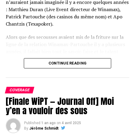
qui ornaient les murs de la poker-room. Mais game must
n’auraient jamais imaginée il y a encore quelques années
go on, a fait remarquer l’un d’entre eux. Et la
: Matthieu Duran (Live Event directeur de Winamax),
compétition s’est déroulée tant bien que mal,
Patrick Partouche (des casinos du même nom) et Apo
entrecoupée d’une intervention tardive de George Bush,
Chantzis (Texapoker).
et nimbée du silence assourdissant des lignes
Alors que des secousses avaient mis de la friture sur la
téléphoniques toutes saturées ou coupées.
ligne de la relation Winamax-Partouche il y a plusieurs
années, il fallait bien tout le savoir-faire et le talent
naturel d’Apo Chantzis, fort de ses équipes et son
CONTINUE READING
maillage extraordinaire sur tout le territoire, pour
mettre tout le monde autour d’une même table, et
arriver à sceller un destin commun. Hier, leur présence à
trois sur la grande estrade du Pasino Grand d’Aix-en-
COVERAGE
Provence était à la fois le symbole d’une industrie
[Finale WiPT — Journal Off] Moi
pacifiée, qui travaille désormais main dans la main, et
y’en a vouloir des sous
Impuissants, les joueurs du Four Queens. Impuissants,
d’une victoire médiatique, devant ce qui allait devenir le
aussi, tous ceux qui, à distance, n’avaient pas d’autre
plus grand field d’une finale du Winamax Poker Tour.
moyen de soutenir les victimes que de leur regard passif
Published
1 an ago
on
4 avril 2025
By
Jérôme Schmidt
face à un écran télévisuel qui diffuse les images en