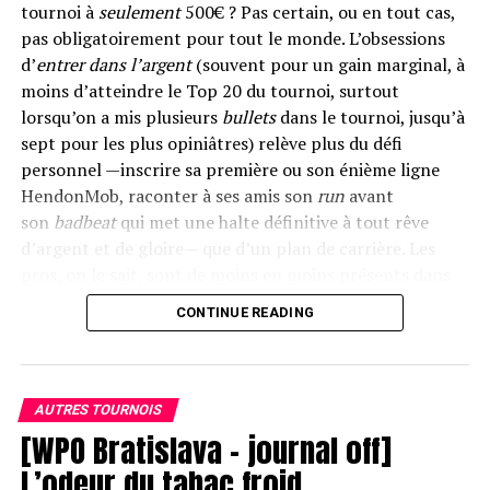
tournoi à
seulement
500€ ? Pas certain, ou en tout cas,
jusqu’au plus bas de la perte ou au plus haut des
pas obligatoirement pour tout le monde. L’obsessions
sommets de gain, déchet humain du petit matin ou roi
d’
entrer dans l’argent
(souvent pour un gain marginal, à
d’une nuit, selon la bonne volonté de la chance pure. A
moins d’atteindre le Top 20 du tournoi, surtout
Las Vegas plus que nulle part ailleurs, la guerre d’Irak
lorsqu’on a mis plusieurs
bullets
dans le tournoi, jusqu’à
n’a jamais eu lieu, les tours du World Trade Center se
sept pour les plus opiniâtres) relève plus du défi
sont écroulés en pixels de poussière, la mort de Michael
personnel —inscrire sa première ou son énième ligne
Jackson n’a été qu’une rumeur jamais vraiment
HendonMob, raconter à ses amis son
run
avant
confirmée et la date de celle de Doyle Brunson, une
son
badbeat
qui met une halte définitive à tout rêve
source de paris inépuisables.
d’argent et de gloire— que d’un plan de carrière. Les
pros, on le sait, sont de moins en moins présents dans
les fields de poker, ce jeu de hasard et de talent (dans
RELATED TOPICS:
CONTINUE READING
l’ordre inversé) étant devenu pour beaucoup un loisir,
UP NEXT
une récréation, une parenthèse qu’il faut garder
Journal Off du poker : Chinatown, enfer du jeu
enchantée.
DON'T MISS
AUTRES TOURNOIS
4 septembre — S'asseoir à la table du parrain du poker
Rien de plus frustrant pour un joueur, en effet, que de
[WPO Bratislava – journal off]
ne pouvoir jouer ; au piquet, pour celui qui s’interdit de
L’odeur du tabac froid
jeu comme pour celui qui y est
tricard du boléro
. En