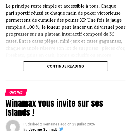
Le principe reste simple et accessible à tous. Chaque
pari sportif réussi et chaque main de poker victorieuse
permettent de cumuler des points XP. Une fois la jauge
remplie à 100 %, le joueur peut lancer un dé virtuel pour
progresser sur un plateau interactif composé de 35
cases. Entre cases pièges, mini-jeux et cases gagnantes,
chaque avancée réserve son lot de surprises : pièces d’or,
Freebets, gains en cash, bonus exclusifs ou encore
tickets de tournois.
CONTINUE READING
Des freerolls quotidiens et deux finales garantissant
100 000 € chacune
ONLINE
L’aventure ne s’arrête pas à un simple jeu de plateau :
Winamax vous invite sur ses
elle se poursuit sur les tables de poker. Parmi les cases
les plus convoitées du plateau, celle attribuant un ticket
Islands !
aux tournois freerolls quotidiens City of Gold 10K. Ces
rendez-vous du soir, organisés chaque jour à 20 heures,
Published
2 semaines ago
on
23 juillet 2026
garantissent une dotation de 10 000 € par édition.Enfin,
By
Jérôme Schmidt