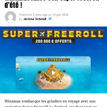
Islands s’imposent désormais comme un rendez-vous
d’été !
estival incontournable pour les grinders les plus fidèles.
Published
2 mois ago
on
15 juin 2026
Tout comprendre sur les Winamax Islands
By
Jérôme Schmidt
Winamax rembarque les grinders en voyage avec son
opération Super Freeroll. Le festival, qui dure tout au