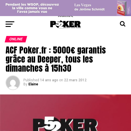
center>
ONLINE
ACF Poker.fr : 5000€ garantis
grâce au Deeper, tous les
dimanches à 15h30
Published
14 ans ago
on
22 mars 2012
By
Elaine