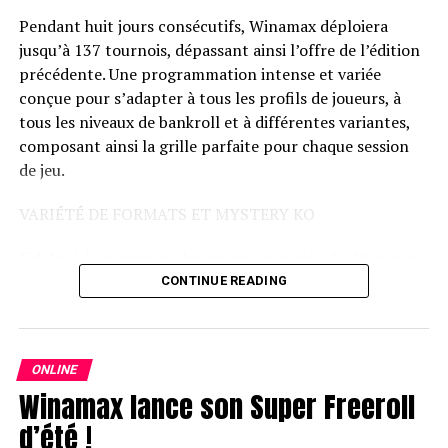
Pendant huit jours consécutifs, Winamax déploiera
jusqu’à 137 tournois, dépassant ainsi l’offre de l’édition
précédente. Une programmation intense et variée
conçue pour s’adapter à tous les profils de joueurs, à
tous les niveaux de bankroll et à différentes variantes,
composant ainsi la grille parfaite pour chaque session
de jeu.
VARIÉTÉ DE FORMATS ET MYSTERY KO
Fidèles à leur essence dynamique et variée, les Winamax
Islands proposent différents formats pour ne laisser
CONTINUE READING
personne sur sa faim : les Mystery KO, les frénétiques
Space KO, la folie du Trident et des tournois en
variantes mixtes comme le HORSE.
ONLINE
Winamax lance son Super Freeroll
Avec un calendrier chargé en action, les Winamax
Islands s’imposent désormais comme un rendez-vous
d’été !
estival incontournable pour les grinders les plus fidèles.