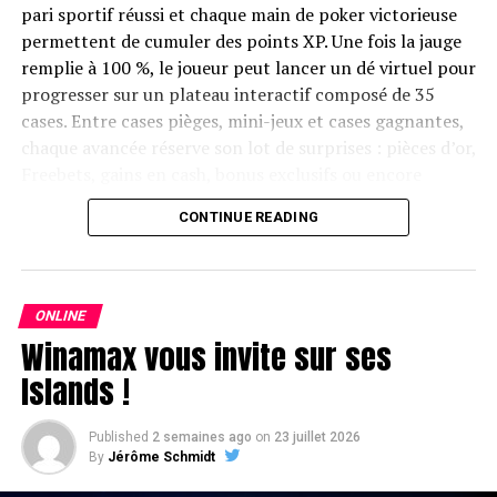
pari sportif réussi et chaque main de poker victorieuse
permettent de cumuler des points XP. Une fois la jauge
remplie à 100 %, le joueur peut lancer un dé virtuel pour
progresser sur un plateau interactif composé de 35
cases. Entre cases pièges, mini-jeux et cases gagnantes,
chaque avancée réserve son lot de surprises : pièces d’or,
Freebets, gains en cash, bonus exclusifs ou encore
tickets de tournois.
CONTINUE READING
Des freerolls quotidiens et deux finales garantissant
100 000 € chacune
ONLINE
L’aventure ne s’arrête pas à un simple jeu de plateau :
Winamax vous invite sur ses
elle se poursuit sur les tables de poker. Parmi les cases
les plus convoitées du plateau, celle attribuant un ticket
Islands !
aux tournois freerolls quotidiens City of Gold 10K. Ces
rendez-vous du soir, organisés chaque jour à 20 heures,
Published
2 semaines ago
on
23 juillet 2026
garantissent une dotation de 10 000 € par édition.Enfin,
By
Jérôme Schmidt
les joueurs ayant accompli au moins un tour complet du