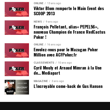
ONLINE
13 ans ago
Viktor Blom remporte le Main Event des
SCOOP 2013
NEWS
9 ans ago
François Pelletant, alias« PEPEL56»,
nouveau Champion de France RedCactus
Poker !
ONLINE
16 ans ago
Envolez-vous pour le Mazagan Poker
Million avec ACFPoker.fr
CLASSEMENTS
10 ans ago
Cyril Mouly et Arnaud Mimran à la Une
de… Mediapart
MAGAZINE
3 ans ago
L’incroyable come-back de Gus Hansen