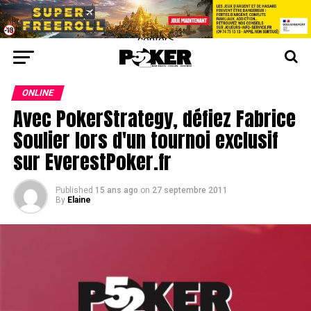
center>
ONLINE
Avec PokerStrategy, défiez Fabrice
Soulier lors d'un tournoi exclusif
sur EverestPoker.fr
Published
15 ans ago
on
27 septembre 2011
By
Elaine