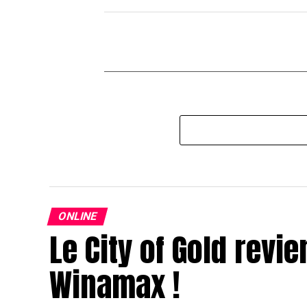
ONLINE
Le City of Gold revie
Winamax !