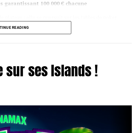
les garantissant 100 000 € chacune
e plateau : elle se poursuit sur les tables de poker.
eau, celle attribuant un ticket aux tournois
TINUE READING
 rendez-vous du soir, organisés chaque jour à 20
0 € par édition.Enfin, les joueurs ayant accompli au
ront leur qualification directe pour un des deux
 100K. Deux éditions freeroll, qui se tiendront les
 sur ses Islands !
 000 € garantis sur chacune d’entre elles, soit un
soirées d’exception.