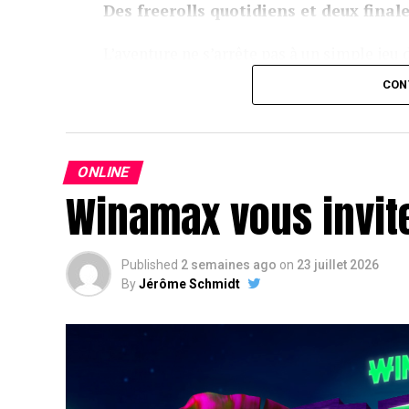
Des freerolls quotidiens et deux fina
L’aventure ne s’arrête pas à un simple jeu d
Parmi les cases les plus convoitées du plat
CON
freerolls quotidiens City of Gold 10K. Ces
heures, garantissent une dotation de 10 00
moins un tour complet du plateau décroche
ONLINE
grands tournois finaux City of Gold – Final
Winamax vous invite
lundi 17 et mardi 18 août à 20h30, avec 100
total de 200 000 € offerts lors de ces deux 
Published
2 semaines ago
on
23 juillet 2026
By
Jérôme Schmidt