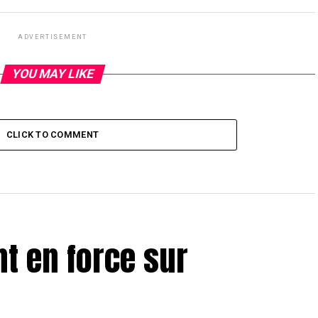
ADVERTISEMENT
YOU MAY LIKE
CLICK TO COMMENT
nt en force sur