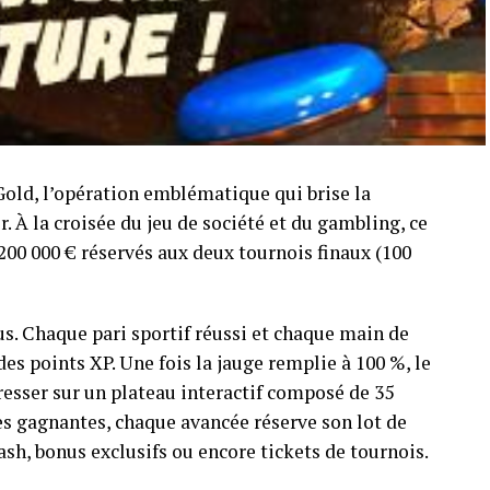
Gold, l’opération emblématique qui brise la
er. À la croisée du jeu de société et du gambling, ce
200 000 € réservés aux deux tournois finaux (100
ous. Chaque pari sportif réussi et chaque main de
s points XP. Une fois la jauge remplie à 100 %, le
resser sur un plateau interactif composé de 35
ses gagnantes, chaque avancée réserve son lot de
cash, bonus exclusifs ou encore tickets de tournois.