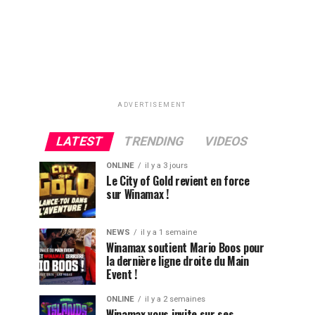
ADVERTISEMENT
LATEST
TRENDING
VIDEOS
ONLINE
il y a 3 jours
Le City of Gold revient en force
sur Winamax !
NEWS
il y a 1 semaine
Winamax soutient Mario Boos pour
la dernière ligne droite du Main
Event !
ONLINE
il y a 2 semaines
Winamax vous invite sur ses