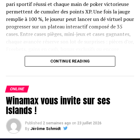
pari sportif réussi et chaque main de poker victorieuse
permettent de cumuler des points XP. Une fois la jauge
remplie à 100 %, le joueur peut lancer un dé virtuel pour
progresser sur un plateau interactif composé de 35
cases. Entre cases pièges, mini-jeux et cases gagnantes,
chaque avancée réserve son lot de surprises : pièces d’or,
Freebets, gains en cash, bonus exclusifs ou encore
tickets de tournois.
Les qualifications auront lieu tous les jours, lors de trois
CONTINUE READING
tournois:
Des freerolls quotidiens et deux finales garantissant
– A 19h45, un freeroll avec 3 tickets pour la finale hebdo
100 000 € chacune
qui se tiendra toutes les semaines le mercredi à 21h45.
ONLINE
– A 20h45 et 21h45, un tournoi à 1 euro de droit
L’aventure ne s’arrête pas à un simple jeu de plateau :
Winamax vous invite sur ses
d’entrée qui, en plus du prizepool, met en jeu 10 tickets
elle se poursuit sur les tables de poker. Parmi les cases
pour la finale hebdo chacun!
les plus convoitées du plateau, celle attribuant un ticket
Islands !
– Tous les mercredi 19h, un last chance à 1€ permettra
aux tournois freerolls quotidiens City of Gold 10K. Ces
à 30 joueurs de participer à la finale hebdo.
rendez-vous du soir, organisés chaque jour à 20 heures,
Published
2 semaines ago
on
23 juillet 2026
garantissent une dotation de 10 000 € par édition.Enfin,
By
Jérôme Schmidt
Les 20 premiers de chacune des finales hebdo se
les joueurs ayant accompli au moins un tour complet du