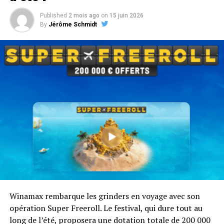
Published
2 mois ago
on
15 juin 2026
Tout comprendre sur les Winamax Islands
By
Jérôme Schmidt
Winamax rembarque les grinders en voyage avec son
opération Super Freeroll. Le festival, qui dure tout au
long de l’été, proposera une dotation totale de 200 000