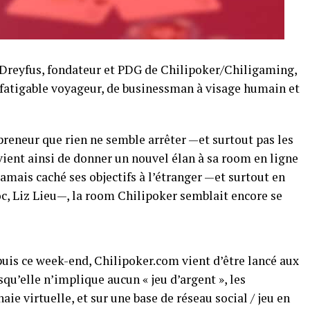
 Dreyfus, fondateur et PDG de Chilipoker/Chiligaming,
fatigable voyageur, de businessman à visage humain et
reneur que rien ne semble arrêter —et surtout pas les
ient ainsi de donner un nouvel élan à sa room en ligne
 jamais caché ses objectifs à l’étranger —et surtout en
c, Liz Lieu—, la room Chilipoker semblait encore se
uis ce week-end, Chilipoker.com vient d’être lancé aux
u’elle n’implique aucun « jeu d’argent », les
ie virtuelle, et sur une base de réseau social / jeu en