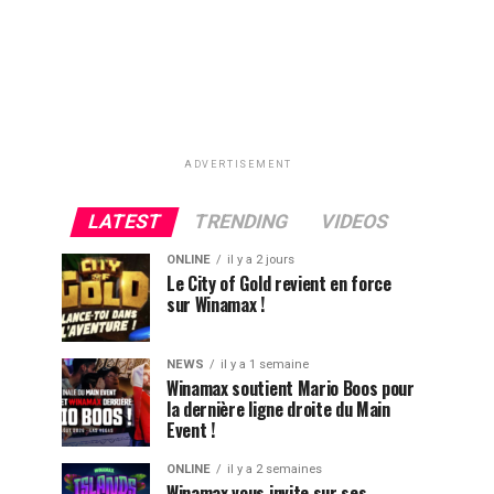
ADVERTISEMENT
LATEST
TRENDING
VIDEOS
ONLINE
il y a 2 jours
Le City of Gold revient en force
sur Winamax !
NEWS
il y a 1 semaine
Winamax soutient Mario Boos pour
la dernière ligne droite du Main
Event !
ONLINE
il y a 2 semaines
Winamax vous invite sur ses