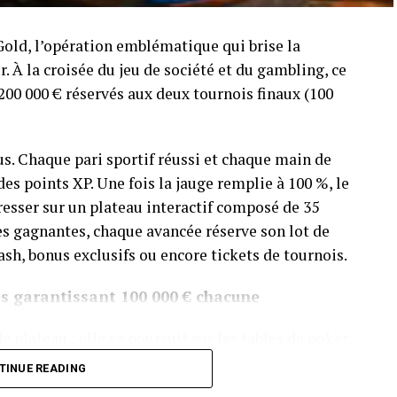
Gold, l’opération emblématique qui brise la
er. À la croisée du jeu de société et du gambling, ce
200 000 € réservés aux deux tournois finaux (100
ous. Chaque pari sportif réussi et chaque main de
s points XP. Une fois la jauge remplie à 100 %, le
resser sur un plateau interactif composé de 35
ses gagnantes, chaque avancée réserve son lot de
cash, bonus exclusifs ou encore tickets de tournois.
les garantissant 100 000 € chacune
e plateau : elle se poursuit sur les tables de poker.
eau, celle attribuant un ticket aux tournois
TINUE READING
 rendez-vous du soir, organisés chaque jour à 20