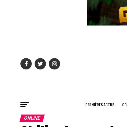
DERNIÈRES ACTUS
CO
ONLINE