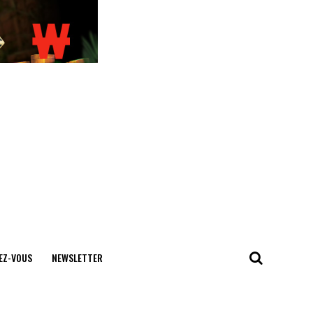
EZ-VOUS
NEWSLETTER