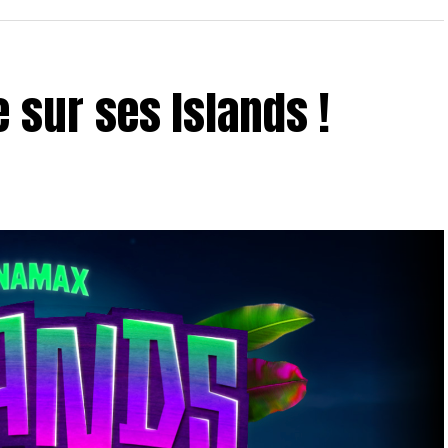
0 € par édition.Enfin, les joueurs ayant accompli au
ront leur qualification directe pour un des deux
 100K. Deux éditions freeroll, qui se tiendront les
 sur ses Islands !
 000 € garantis sur chacune d’entre elles, soit un
soirées d’exception.