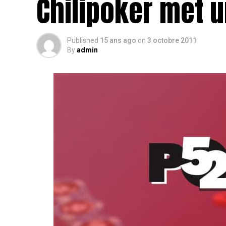
Chilipoker met u
Published
15 ans ago
on
3 octobre 2011
By
admin