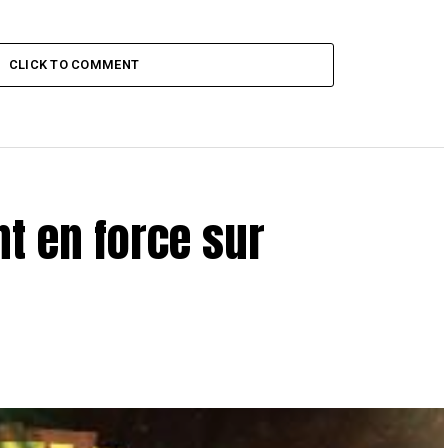
CLICK TO COMMENT
nt en force sur