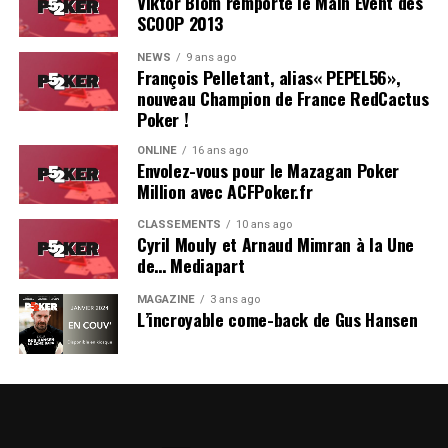
Viktor Blom remporte le Main Event des
SCOOP 2013
NEWS
9 ans ago
François Pelletant, alias« PEPEL56»,
nouveau Champion de France RedCactus
Poker !
ONLINE
16 ans ago
Envolez-vous pour le Mazagan Poker
Million avec ACFPoker.fr
CLASSEMENTS
10 ans ago
Cyril Mouly et Arnaud Mimran à la Une
de… Mediapart
MAGAZINE
3 ans ago
L’incroyable come-back de Gus Hansen