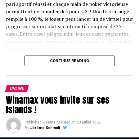
pari sportif réussi et chaque main de poker victorieuse
permettent de cumuler des points XP. Une fois la jauge
remplie à 100 %, le joueur peut lancer un dé virtuel pour
progresser sur un plateau interactif composé de 35
cases. Entre cases pièges, mini-jeux et cases gagnantes,
chaque avancée réserve son lot de surprises : pièces d’or,
Freebets, gains en cash, bonus exclusifs ou encore
tickets de tournois.
CONTINUE READING
Des freerolls quotidiens et deux finales garantissant
100 000 € chacune
ONLINE
L’aventure ne s’arrête pas à un simple jeu de plateau :
Winamax vous invite sur ses
elle se poursuit sur les tables de poker. Parmi les cases
les plus convoitées du plateau, celle attribuant un ticket
Islands !
aux tournois freerolls quotidiens City of Gold 10K. Ces
rendez-vous du soir, organisés chaque jour à 20 heures,
Published
2 semaines ago
on
23 juillet 2026
garantissent une dotation de 10 000 € par édition.Enfin,
By
Jérôme Schmidt
les joueurs ayant accompli au moins un tour complet du