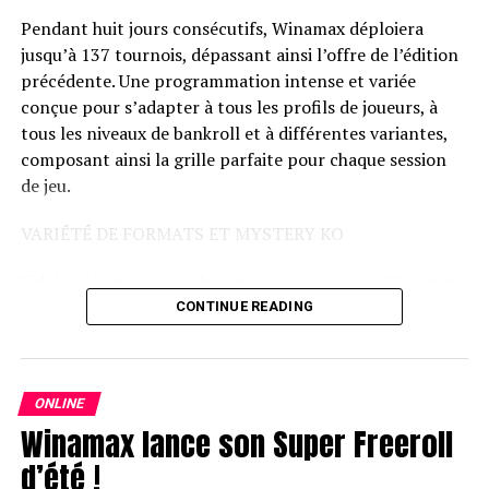
Pendant huit jours consécutifs, Winamax déploiera
jusqu’à 137 tournois, dépassant ainsi l’offre de l’édition
précédente. Une programmation intense et variée
conçue pour s’adapter à tous les profils de joueurs, à
tous les niveaux de bankroll et à différentes variantes,
composant ainsi la grille parfaite pour chaque session
de jeu.
VARIÉTÉ DE FORMATS ET MYSTERY KO
Fidèles à leur essence dynamique et variée, les Winamax
Islands proposent différents formats pour ne laisser
CONTINUE READING
personne sur sa faim : les Mystery KO, les frénétiques
Space KO, la folie du Trident et des tournois en
variantes mixtes comme le HORSE.
ONLINE
Winamax lance son Super Freeroll
Avec un calendrier chargé en action, les Winamax
Islands s’imposent désormais comme un rendez-vous
d’été !
estival incontournable pour les grinders les plus fidèles.