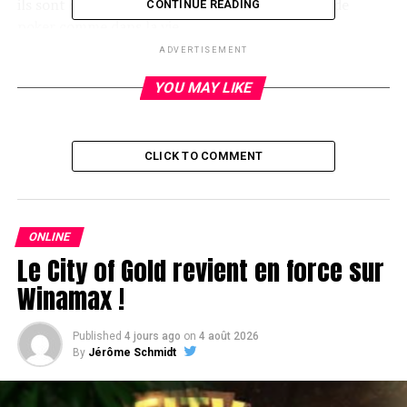
ils sont devenus inséparables, autour des tables de
CONTINUE READING
poker comme dans la vie.
C’est en partageant leurs techniques respectives qu’ils
ADVERTISEMENT
ont progressé ensemble et réussi à s’imposer comme les
YOU MAY LIKE
plus grands spécialistes français en tournois.
Mais qui est le meilleur joueur de MTT ? Clément Thumy
et Hugo Lemaire se lancent un défi pour répondre à
CLICK TO COMMENT
cette question. Pendant 1 semaine et jusqu’au 21 mai, ils
joueront chacun tous les tournois majeurs
d’EurosportPOKER (Super Lundi, Super 9, L’Open Du
ONLINE
Soir, Dimanche DeepStack, Formule 5000). Le vainqueur
Le City of Gold revient en force sur
sera celui qui aura parvenu à accumuler le plus de gains
à la fin de la semaine.
Winamax !
Choisissez votre camp et remportez un freeroll payé
Published
4 jours ago
on
4 août 2026
par le perdant !
By
Jérôme Schmidt
Les joueurs de la communauté EurosportPOKER sont
invités à choisir leur camp et à voter pour leur favori sur