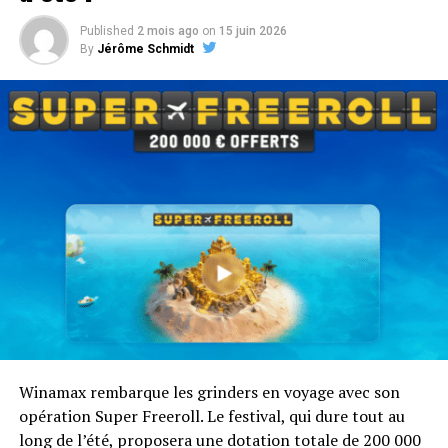
Published
2 mois ago
on
15 juin 2026
Tout comprendre sur les Winamax Islands
By
Jérôme Schmidt
Winamax rembarque les grinders en voyage avec son
opération Super Freeroll. Le festival, qui dure tout au
long de l’été, proposera une dotation totale de 200 000