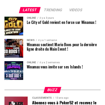
participer gratuitement à la finale du dimanche. Enfin,
tous les joueurs ITM prendront un vol direction la
LATEST
TRENDING
VIDEOS
grande finale accessible sans buy-in !
ONLINE
il y a 3 jours
Le City of Gold revient en force sur Winamax !
Plus d’infos sur la page dédiée de Winamax !
NEWS
il y a 1 semaine
Winamax soutient Mario Boos pour la dernière
ligne droite du Main Event !
ONLINE
il y a 2 semaines
Winamax vous invite sur ses Islands !
BUZZ
CLASSEMENTS
13 ans ago
Abonnez-vous à Poker52 et recevez le