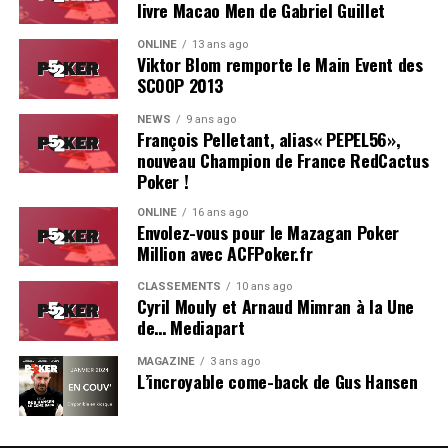
livre Macao Men de Gabriel Guillet
ONLINE
13 ans ago
Viktor Blom remporte le Main Event des
SCOOP 2013
NEWS
9 ans ago
François Pelletant, alias« PEPEL56»,
nouveau Champion de France RedCactus
Poker !
ONLINE
16 ans ago
Envolez-vous pour le Mazagan Poker
Million avec ACFPoker.fr
CLASSEMENTS
10 ans ago
Cyril Mouly et Arnaud Mimran à la Une
de… Mediapart
MAGAZINE
3 ans ago
L’incroyable come-back de Gus Hansen