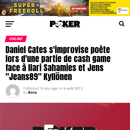
center>
ONLINE
Daniel Cates s'improvise poète
lors d'une partie de cash game
face à Ilari Sahamies et Jens
"Jeans89" Kyllönen
Published
14 ans ago
on
6 août 2012
By
Boris