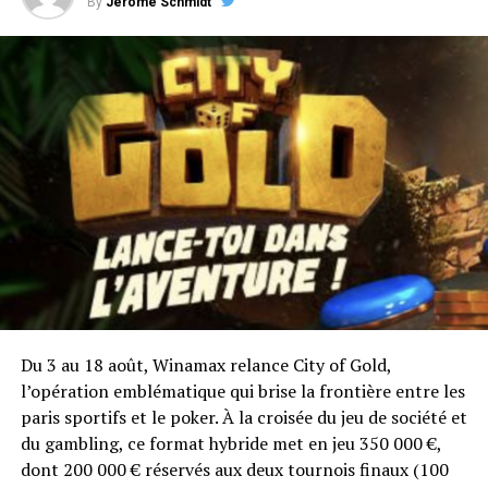
By
Jérôme Schmidt
w00ki3z : mais à la fin, il termine à la poubelle
w00ki3z : quand fin arrive, jean suit
w00ki3z : et quand le cash survient, jean creuse
Ilari FIN : w00ki3z=autiste
RELATED TOPICS:
UP NEXT
MyPok rejoint le réseau Partouche
DON'T MISS
Décrochez votre package pour l'Open de France sur
PMU.fr
Du 3 au 18 août, Winamax relance City of Gold,
l’opération emblématique qui brise la frontière entre les
paris sportifs et le poker. À la croisée du jeu de société et
du gambling, ce format hybride met en jeu 350 000 €,
dont 200 000 € réservés aux deux tournois finaux (100