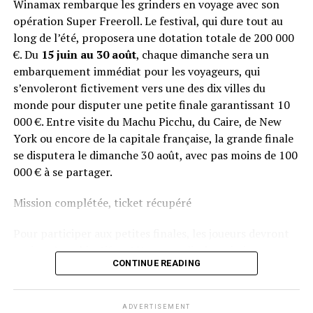
Winamax rembarque les grinders en voyage avec son
opération Super Freeroll. Le festival, qui dure tout au
long de l’été, proposera une dotation totale de 200 000
€. Du
15 juin au 30 août
, chaque dimanche sera un
embarquement immédiat pour les voyageurs, qui
s’envoleront fictivement vers une des dix villes du
monde pour disputer une petite finale garantissant 10
000 €. Entre visite du Machu Picchu, du Caire, de New
York ou encore de la capitale française, la grande finale
se disputera le dimanche 30 août, avec pas moins de 100
000 € à se partager.
Mission complétée, ticket récupéré
Pour participer aux petites finales, les joueurs devront
avoir qu’un objectif en tête : remplir des missions
CONTINUE READING
hebdomadaires Sit & Go pour remporter leurs tickets
aux stades qualificatifs. Une fois toutes les étapes
débloquées, trois au total, ils auront la chance de
ADVERTISEMENT