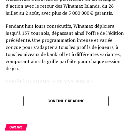
d’action avec le retour des Winamax Islands, du 26
juillet au 2 août, avec plus de 5 000 000 € garantis.
Pendant huit jours consécutifs, Winamax déploiera
jusqu’à 137 tournois, dépassant ainsi l’offre de l’édition
précédente. Une programmation intense et variée
conçue pour s’adapter à tous les profils de joueurs, à
tous les niveaux de bankroll et à différentes variantes,
composant ainsi la grille parfaite pour chaque session
de jeu.
VARIÉTÉ DE FORMATS ET MYSTERY KO
Fidèles à leur essence dynamique et variée, les Winamax
Islands proposent différents formats pour ne laisser
CONTINUE READING
personne sur sa faim : les Mystery KO, les frénétiques
Space KO, la folie du Trident et des tournois en
variantes mixtes comme le HORSE.
ONLINE