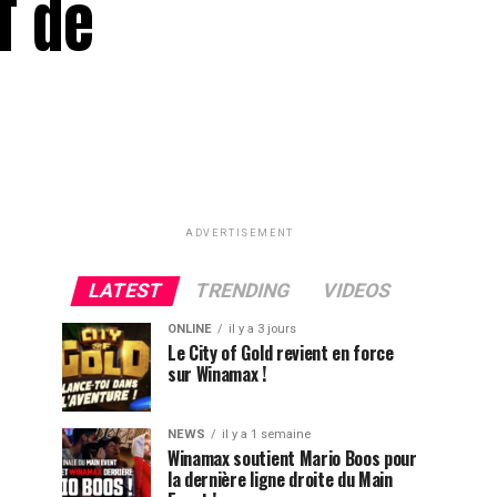
T de
ADVERTISEMENT
LATEST
TRENDING
VIDEOS
ONLINE
il y a 3 jours
Le City of Gold revient en force
sur Winamax !
NEWS
il y a 1 semaine
Winamax soutient Mario Boos pour
la dernière ligne droite du Main