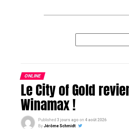
ONLINE
Le City of Gold revie
Winamax !
Published
3 jours ago
on
4 août 2026
By
Jérôme Schmidt