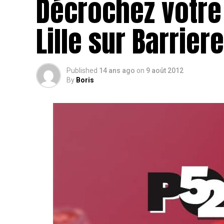
Décrochez votre
Lille sur Barrier
Published
14 ans ago
on
9 août 2012
By
Boris