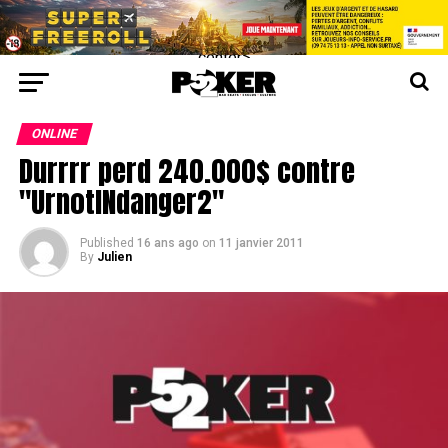
center>
ONLINE
Durrrr perd 240.000$ contre
"UrnotINdanger2"
Published
16 ans ago
on
11 janvier 2011
By
Julien