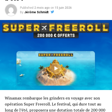
Published
2 mois ago
on
15 juin 2026
Tout comprendre sur les Winamax Islands
By
Jérôme Schmidt
Winamax rembarque les grinders en voyage avec son
opération Super Freeroll. Le festival, qui dure tout au
long de l’été, proposera une dotation totale de 200 000