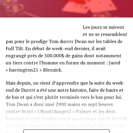
Les jours se suivent
et ne se ressemblent
pas pour le prodige Tom durrrr Dwan sur les tables de
Full Tilt. En début de week-end dernier, il avait
engrangé près de 300.000$ de gains dont notamment
un tiers contre l’homme en forme du moment : Jared
« harrington25 » Bleznick.
Mais depuis, on vient d’apprendre que la suite du week-
end de Durrrr a été une autre histoire, faite de hauts et
de bas et qui s’est plutôt terminée vers le bas pour lui.
Tom Dwan a donc joué 2900 mains en sept heures
contre Scott « URnotIdanger2 » Palmer et les deux
hommes se sont rendus coups pour coups. Après les 648
premières mains disputées, Dwan affichait déjà un gain
de 223.000$. Mais seulement 280 mains plus tard, c’est