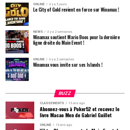
ONLINE
il y a 5 jours
Le City of Gold revient en force sur Winamax !
Plus d’infos sur la page dédiée de Winamax !
NEWS
il y a 2 semaines
Winamax soutient Mario Boos pour la dernière
ligne droite du Main Event !
ONLINE
il y a 2 semaines
Winamax vous invite sur ses Islands !
BUZZ
CLASSEMENTS
13 ans ago
Abonnez-vous à Poker52 et recevez le
livre Macao Men de Gabriel Guillet
ONLINE
13 ans ago