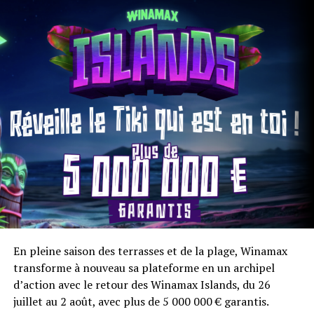
plateau décrocheront leur qualification directe pour un
des deux grands tournois finaux City of Gold – Final
100K. Deux éditions freeroll, qui se tiendront les lundi
17 et mardi 18 août à 20h30, avec 100 000 € garantis sur
chacune d’entre elles, soit un total de 200 000 € offerts
lors de ces deux soirées d’exception.
En pleine saison des terrasses et de la plage, Winamax
transforme à nouveau sa plateforme en un archipel
d’action avec le retour des Winamax Islands, du 26
juillet au 2 août, avec plus de 5 000 000 € garantis.