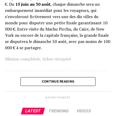
€. Du
15 juin au 30 août
, chaque dimanche sera un
embarquement immédiat pour les voyageurs, qui
s’envoleront fictivement vers une des dix villes du
monde pour disputer une petite finale garantissant 10
000 €. Entre visite du Machu Picchu, du Caire, de New
York ou encore de la capitale française, la grande finale
se disputera le dimanche 30 août, avec pas moins de 100
000 € à se partager.
Mission complétée, ticket récupéré
Pour participer aux petites finales, les joueurs devront
avoir qu’un objectif en tête : remplir des missions
CONTINUE READING
hebdomadaires Sit & Go pour remporter leurs tickets
aux stades qualificatifs. Une fois toutes les étapes
débloquées, trois au total, ils auront la chance de
ADVERTISEMENT
participer gratuitement à la finale du dimanche. Enfin,
tous les joueurs ITM prendront un vol direction la
LATEST
TRENDING
VIDEOS
grande finale accessible sans buy-in !