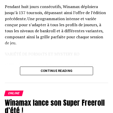
Pendant huit jours consécutifs, Winamax déploiera
jusqu’à 137 tournois, dépassant ainsi l’offre de l’édition
précédente. Une programmation intense et variée
conçue pour s’adapter à tous les profils de joueurs, à
tous les niveaux de bankroll et à différentes variantes,
composant ainsi la grille parfaite pour chaque session
de jeu.
VARIÉTÉ DE FORMATS ET MYSTERY KO
Fidèles à leur essence dynamique et variée, les Winamax
Islands proposent différents formats pour ne laisser
CONTINUE READING
personne sur sa faim : les Mystery KO, les frénétiques
Space KO, la folie du Trident et des tournois en
variantes mixtes comme le HORSE.
ONLINE
Winamax lance son Super Freeroll
Avec un calendrier chargé en action, les Winamax
Islands s’imposent désormais comme un rendez-vous
d’été !
estival incontournable pour les grinders les plus fidèles.