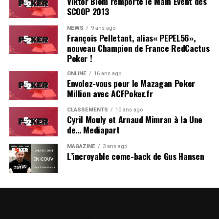
Viktor Blom remporte le Main Event des
SCOOP 2013
NEWS
9 ans ago
François Pelletant, alias« PEPEL56»,
nouveau Champion de France RedCactus
Poker !
ONLINE
16 ans ago
Envolez-vous pour le Mazagan Poker
Million avec ACFPoker.fr
CLASSEMENTS
10 ans ago
Cyril Mouly et Arnaud Mimran à la Une
de… Mediapart
MAGAZINE
3 ans ago
L’incroyable come-back de Gus Hansen