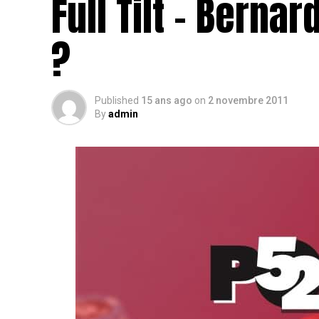
Full Tilt – Berna
?
Published
15 ans ago
on
2 novembre 2011
By
admin