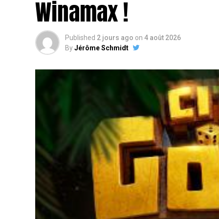
Winamax !
Published
2 jours ago
on
4 août 2026
By
Jérôme Schmidt