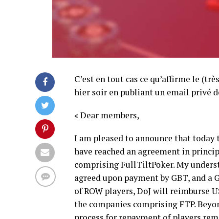
C’est en tout cas ce qu’affirme le (tr
hier soir en publiant un email privé d
« Dear members,
I am pleased to announce that today 
have reached an agreement in princip
comprising FullTiltPoker. My underst
agreed upon payment by GBT, and a 
of ROW players, DoJ will reimburse US
the companies comprising FTP. Beyond
process for repayment of players rema