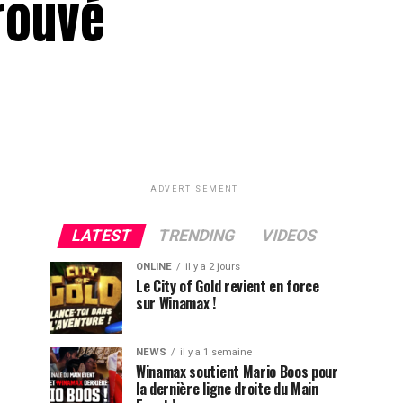
trouvé
ADVERTISEMENT
LATEST
TRENDING
VIDEOS
ONLINE
il y a 2 jours
Le City of Gold revient en force
sur Winamax !
NEWS
il y a 1 semaine
Winamax soutient Mario Boos pour
la dernière ligne droite du Main