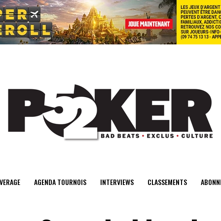
center>
VERAGE
AGENDA TOURNOIS
INTERVIEWS
CLASSEMENTS
ABONN