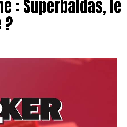
ne : Superbaldas, le
 ?