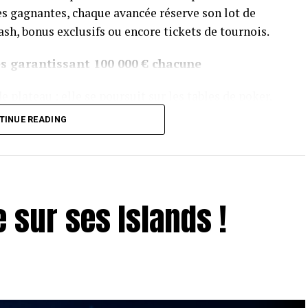
ses gagnantes, chaque avancée réserve son lot de
cash, bonus exclusifs ou encore tickets de tournois.
les garantissant 100 000 € chacune
e plateau : elle se poursuit sur les tables de poker.
eau, celle attribuant un ticket aux tournois
TINUE READING
 rendez-vous du soir, organisés chaque jour à 20
0 € par édition.Enfin, les joueurs ayant accompli au
ront leur qualification directe pour un des deux
 100K. Deux éditions freeroll, qui se tiendront les
 sur ses Islands !
 000 € garantis sur chacune d’entre elles, soit un
soirées d’exception.