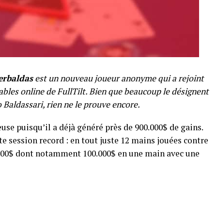
erbaldas
est un nouveau joueur anonyme qui a rejoint
tables online de FullTilt. Bien que beaucoup le désignent
 Baldassari, rien ne le prouve encore.
se puisqu’il a déjà généré près de 900.000$ de gains.
ite session record : en tout juste 12 mains jouées contre
.000$ dont notamment 100.000$ en une main avec une