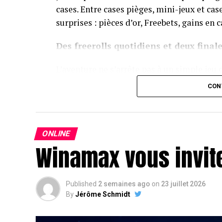
cases. Entre cases pièges, mini-jeux et ca
surprises : pièces d’or, Freebets, gains en 
Des freerolls quotidiens et deux fina
L’aventure ne s’arrête pas à un simple jeu d
Parmi les cases les plus convoitées du plat
CON
freerolls quotidiens City of Gold 10K. Ces
heures, garantissent une dotation de 10 00
moins un tour complet du plateau décroche
ONLINE
grands tournois finaux City of Gold – Final
Winamax vous invite
lundi 17 et mardi 18 août à 20h30, avec 100
total de 200 000 € offerts lors de ces deux 
Published
2 semaines ago
on
23 juillet 2026
By
Jérôme Schmidt