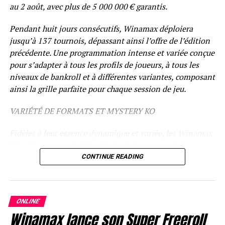
– Transport A/R depuis la France métropolitaine : aller le
au 2 août, avec plus de 5 000 000 € garantis.
samedi et retour le dimanche.
Pendant huit jours consécutifs, Winamax déploiera
– Week-end à choisir entre septembre 2010 et mai 2011
jusqu’à 137 tournois, dépassant ainsi l’offre de l’édition
(week-end avec match du PSG à domicile exclus) selon la
précédente. Une programmation intense et variée conçue
disponibilité des joueurs du Team Winamax.
pour s’adapter à tous les profils de joueurs, à tous les
niveaux de bankroll et à différentes variantes, composant
Chaque dimanche, un lot différent : une surprise quoi !
ainsi la grille parfaite pour chaque session de jeu.
Ce prix sera connu chaque jeudi.
VARIÉTÉ DE FORMATS ET MYSTERY KO
Fidèles à leur essence dynamique et variée, les Winamax
RELATED TOPICS:
Islands proposent différents formats pour ne laisser
UP NEXT
personne sur sa faim : les Mystery KO, les frénétiques
De la grogne aussi sur les pages Facebook des rooms (fin)
CONTINUE READING
Space KO, la folie du Trident et des tournois en variantes
DON'T MISS
mixtes comme le HORSE.
Présentation et bonus de FullTiltPoker.fr
ONLINE
Avec un calendrier chargé en action, les Winamax Islands
Winamax lance son Super Freeroll
s’imposent désormais comme un rendez-vous estival