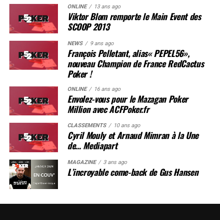
ONLINE
13 ans ago
Viktor Blom remporte le Main Event des
SCOOP 2013
NEWS
9 ans ago
François Pelletant, alias« PEPEL56»,
nouveau Champion de France RedCactus
Poker !
ONLINE
16 ans ago
Envolez-vous pour le Mazagan Poker
Million avec ACFPoker.fr
CLASSEMENTS
10 ans ago
Cyril Mouly et Arnaud Mimran à la Une
de… Mediapart
MAGAZINE
3 ans ago
L’incroyable come-back de Gus Hansen