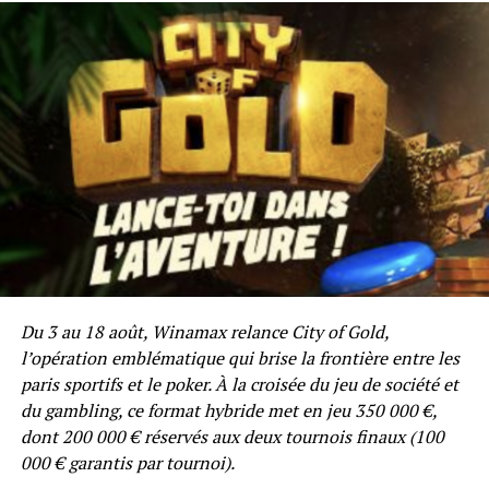
Recrutez Vikash dans votre équipe pour un match de
foot en salle « légendaire » au Parc des Princes
Du 3 au 18 août, Winamax relance City of Gold,
contre le Team Winamax avec quatre de vos amis.
l’opération emblématique qui brise la frontière entre les
paris sportifs et le poker. À la croisée du jeu de société et
Vous porterez des maillots du PSG ou des maillots
du gambling, ce format hybride met en jeu 350 000 €,
Winamax floqués à vos noms, c’est à vous de choisir ! Ils
dont 200 000 € réservés aux deux tournois finaux (100
seront dédicacés par les joueurs du PSG ou ceux du
000 € garantis par tournoi).
Team Winamax. Au programme de la troisième mi-