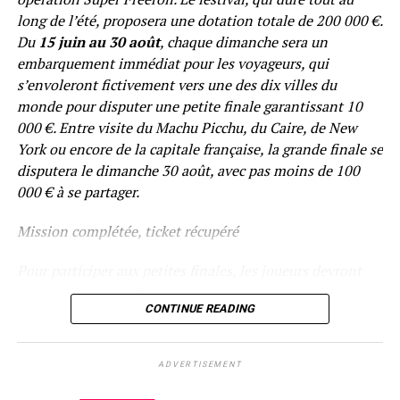
long de l’été, proposera une dotation totale de 200 000 €.
Du
15 juin au 30 août
, chaque dimanche sera un
embarquement immédiat pour les voyageurs, qui
s’envoleront fictivement vers une des dix villes du
monde pour disputer une petite finale garantissant 10
000 €. Entre visite du Machu Picchu, du Caire, de New
York ou encore de la capitale française, la grande finale se
disputera le dimanche 30 août, avec pas moins de 100
000 € à se partager.
Mission complétée, ticket récupéré
Pour participer aux petites finales, les joueurs devront
avoir qu’un objectif en tête : remplir des missions
CONTINUE READING
hebdomadaires Sit & Go pour remporter leurs tickets aux
stades qualificatifs. Une fois toutes les étapes
débloquées, trois au total, ils auront la chance de
ADVERTISEMENT
participer gratuitement à la finale du dimanche. Enfin,
tous les joueurs ITM prendront un vol direction la