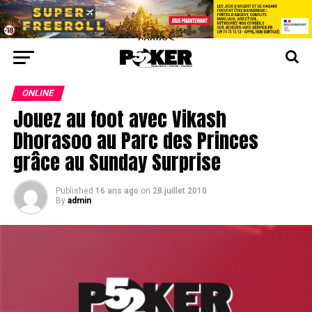
center>
ONLINE
Jouez au foot avec Vikash
Dhorasoo au Parc des Princes
grâce au Sunday Surprise
Published
16 ans ago
on
28 juillet 2010
By
admin