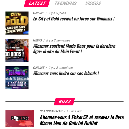
LATEST
TRENDING
VIDEOS
grande finale accessible sans buy-in !
ONLINE
il y a 5 jours
Le City of Gold revient en force sur Winamax !
Plus d’infos sur la page dédiée de Winamax !
NEWS
il y a 2 semaines
Winamax soutient Mario Boos pour la dernière
ligne droite du Main Event !
ONLINE
il y a 2 semaines
Winamax vous invite sur ses Islands !
BUZZ
CLASSEMENTS
13 ans ago
Abonnez-vous à Poker52 et recevez le livre
Macao Men de Gabriel Guillet