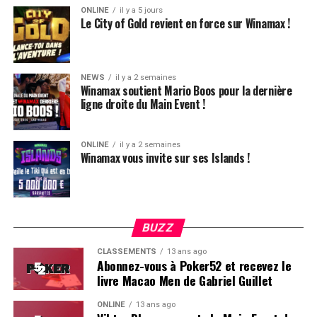
ONLINE
il y a 5 jours
Le City of Gold revient en force sur Winamax !
Plus d’infos sur la page dédiée de Winamax !
NEWS
il y a 2 semaines
Winamax soutient Mario Boos pour la dernière
ligne droite du Main Event !
ONLINE
il y a 2 semaines
Winamax vous invite sur ses Islands !
BUZZ
CLASSEMENTS
13 ans ago
Abonnez-vous à Poker52 et recevez le
livre Macao Men de Gabriel Guillet
ONLINE
13 ans ago