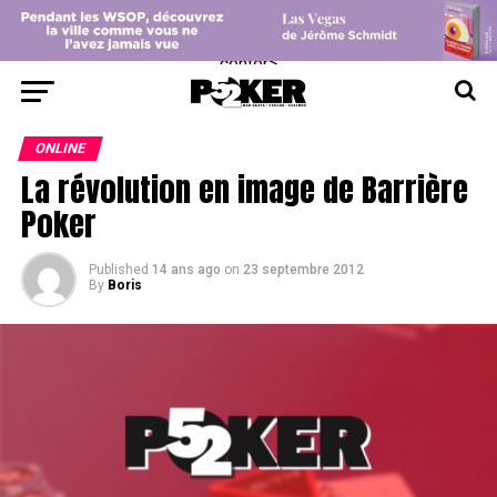
center>
ONLINE
La révolution en image de Barrière
Poker
Published
14 ans ago
on
23 septembre 2012
By
Boris