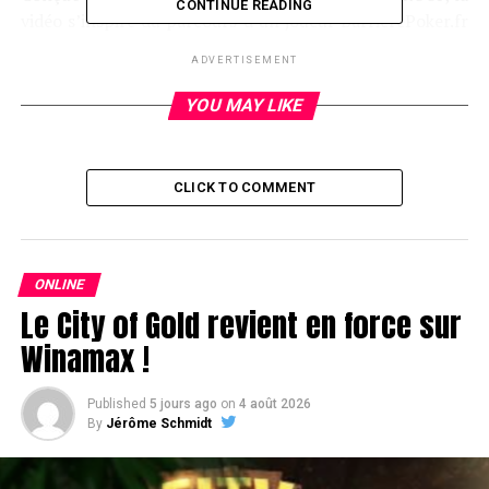
CONTINUE READING
vidéo s’inspire du parcours d’un joueur BarrièrePoker.fr
qualifié pour le Main Event des WSOP à Las Vegas et qui
ADVERTISEMENT
a remporté 39.000 $.
YOU MAY LIKE
CLICK TO COMMENT
ONLINE
Le City of Gold revient en force sur
Winamax !
Published
5 jours ago
on
4 août 2026
Vainqueur Table Finale BPT Lille 2012
par
BarrierePoker
By
Jérôme Schmidt