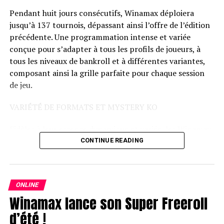
Pendant huit jours consécutifs, Winamax déploiera
jusqu’à 137 tournois, dépassant ainsi l’offre de l’édition
précédente. Une programmation intense et variée
conçue pour s’adapter à tous les profils de joueurs, à
tous les niveaux de bankroll et à différentes variantes,
composant ainsi la grille parfaite pour chaque session
de jeu.
VARIÉTÉ DE FORMATS ET MYSTERY KO
Fidèles à leur essence dynamique et variée, les Winamax
Islands proposent différents formats pour ne laisser
CONTINUE READING
personne sur sa faim : les Mystery KO, les frénétiques
Space KO, la folie du Trident et des tournois en
variantes mixtes comme le HORSE.
ONLINE
Winamax lance son Super Freeroll
Avec un calendrier chargé en action, les Winamax
Islands s’imposent désormais comme un rendez-vous
d’été !
estival incontournable pour les grinders les plus fidèles.