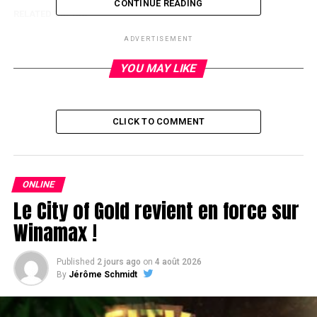
CONTINUE READING
RELATED TOPICS:
UP NEXT
ADVERTISEMENT
PMU Poker augmente les garanties de 8 de ses tournois
YOU MAY LIKE
DON'T MISS
Affrontez Bruno Launais en heads-up sur Partouche.fr
CLICK TO COMMENT
ONLINE
Le City of Gold revient en force sur
Winamax !
Published
2 jours ago
on
4 août 2026
By
Jérôme Schmidt