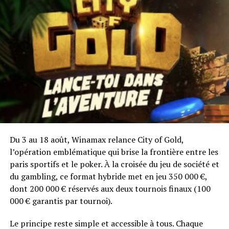
Du 3 au 18 août, Winamax relance City of Gold,
l’opération emblématique qui brise la frontière entre les
paris sportifs et le poker. À la croisée du jeu de société et
du gambling, ce format hybride met en jeu 350 000 €,
dont 200 000 € réservés aux deux tournois finaux (100
000 € garantis par tournoi).
Le principe reste simple et accessible à tous. Chaque