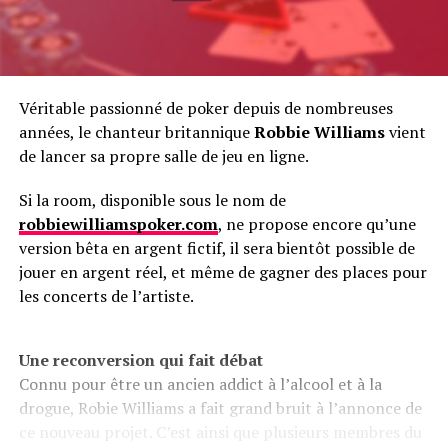
Véritable passionné de poker depuis de nombreuses
années, le chanteur britannique
Robbie Williams
vient
de lancer sa propre salle de jeu en ligne.
Si la room, disponible sous le nom de
robbiewilliamspoker.com
, ne propose encore qu’une
version bêta en argent fictif, il sera bientôt possible de
jouer en argent réel, et même de gagner des places pour
les concerts de l’artiste.
Une reconversion qui fait débat
Connu pour être un ancien addict à l’alcool et à la
drogue, Robie Williams a fait grand bruit à l’annonce de
ce nouveau projet. C’est ainsi que plusieurs membres du