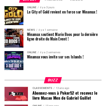
grande finale accessible sans buy-in !
ONLINE
il y a 3 jours
Le City of Gold revient en force sur Winamax !
Plus d’infos sur la page dédiée de Winamax !
NEWS
il y a 1 semaine
Winamax soutient Mario Boos pour la dernière
ligne droite du Main Event !
ONLINE
il y a 2 semaines
Winamax vous invite sur ses Islands !
BUZZ
CLASSEMENTS
13 ans ago
Abonnez-vous à Poker52 et recevez le
livre Macao Men de Gabriel Guillet
ONLINE
13 ans ago