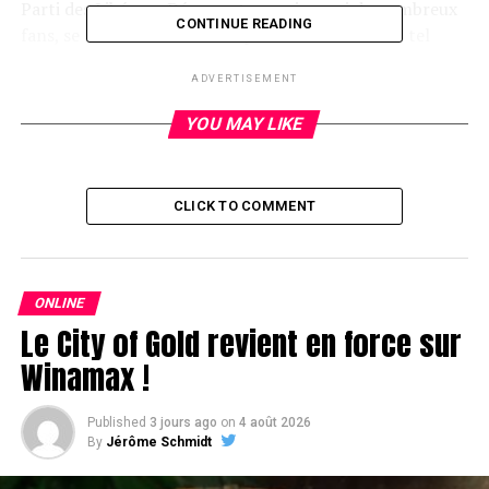
Parti des Libéraux Démocrates, mais aussi de nombreux
CONTINUE READING
fans, se sont dit scandalisés par l’ouverture d’un tel
commerce, « qui vise directement ses fans donc par la
ADVERTISEMENT
même occasion des enfants. »
YOU MAY LIKE
RELATED TOPICS:
UP NEXT
CLICK TO COMMENT
Le Sultanat d’Oman vous ouvre ses portes grâce au
Sunday Surprise
DON'T MISS
Nuit des Ambassadeurs sur MyPok : venez affronter Big
ONLINE
Roger !
Le City of Gold revient en force sur
Winamax !
Published
3 jours ago
on
4 août 2026
By
Jérôme Schmidt