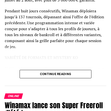
Pendant huit jours consécutifs, Winamax déploiera
jusqu’à 137 tournois, dépassant ainsi l’offre de l’édition
précédente. Une programmation intense et variée
conçue pour s’adapter à tous les profils de joueurs, à
tous les niveaux de bankroll et à différentes variantes,
composant ainsi la grille parfaite pour chaque session
de jeu.
VARIÉTÉ DE FORMATS ET MYSTERY KO
Fidèles à leur essence dynamique et variée, les Winamax
Islands proposent différents formats pour ne laisser
CONTINUE READING
personne sur sa faim : les Mystery KO, les frénétiques
Space KO, la folie du Trident et des tournois en
variantes mixtes comme le HORSE.
ONLINE
Winamax lance son Super Freeroll
Avec un calendrier chargé en action, les Winamax
Islands s’imposent désormais comme un rendez-vous