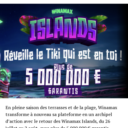
les joueurs ayant accompli au moins un tour complet du
plateau décrocheront leur qualification directe pour un
des deux grands tournois finaux City of Gold – Final
100K. Deux éditions freeroll, qui se tiendront les lundi
17 et mardi 18 août à 20h30, avec 100 000 € garantis sur
chacune d’entre elles, soit un total de 200 000 € offerts
lors de ces deux soirées d’exception.
En pleine saison des terrasses et de la plage, Winamax
transforme à nouveau sa plateforme en un archipel
d’action avec le retour des Winamax Islands, du 26
juillet au 2 août, avec plus de 5 000 000 € garantis.