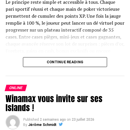
Le principe reste simple et accessible à tous. Chaque
pari sportif réussi et chaque main de poker victorieuse
permettent de cumuler des points XP. Une fois la jauge
remplie à 100 %, le joueur peut lancer un dé virtuel pour
progresser sur un plateau interactif composé de 35
cases. Entre cases pièges, mini-jeux et cases gagnantes,
chaque avancée réserve son lot de surprises : pièces d’or,
Freebets, gains en cash, bonus exclusifs ou encore
tickets de tournois.
CONTINUE READING
Des freerolls quotidiens et deux finales garantissant
100 000 € chacune
ONLINE
L’aventure ne s’arrête pas à un simple jeu de plateau :
Winamax vous invite sur ses
elle se poursuit sur les tables de poker. Parmi les cases
les plus convoitées du plateau, celle attribuant un ticket
Islands !
aux tournois freerolls quotidiens City of Gold 10K. Ces
rendez-vous du soir, organisés chaque jour à 20 heures,
Published
2 semaines ago
on
23 juillet 2026
garantissent une dotation de 10 000 € par édition.Enfin,
By
Jérôme Schmidt