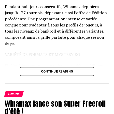
Pendant huit jours consécutifs, Winamax déploiera
jusqu’à 137 tournois, dépassant ainsi l’offre de l’édition
précédente. Une programmation intense et variée
conçue pour s’adapter à tous les profils de joueurs, à
tous les niveaux de bankroll et à différentes variantes,
composant ainsi la grille parfaite pour chaque session
de jeu.
VARIÉTÉ DE FORMATS ET MYSTERY KO
Fidèles à leur essence dynamique et variée, les Winamax
Islands proposent différents formats pour ne laisser
CONTINUE READING
personne sur sa faim : les Mystery KO, les frénétiques
Space KO, la folie du Trident et des tournois en
variantes mixtes comme le HORSE.
ONLINE
Winamax lance son Super Freeroll
Avec un calendrier chargé en action, les Winamax
Islands s’imposent désormais comme un rendez-vous
d’été !
estival incontournable pour les grinders les plus fidèles.