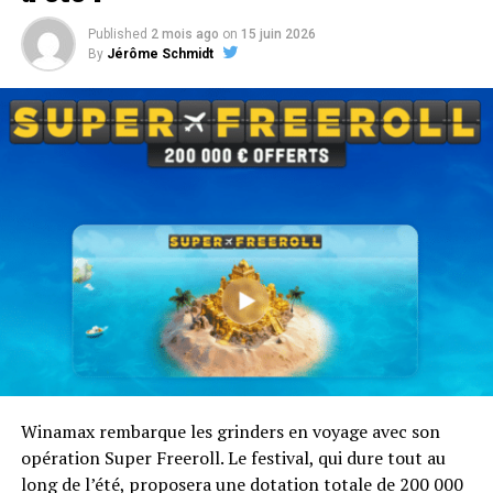
Published
2 mois ago
on
15 juin 2026
Tout comprendre sur les Winamax Islands
By
Jérôme Schmidt
Winamax rembarque les grinders en voyage avec son
opération Super Freeroll. Le festival, qui dure tout au
long de l’été, proposera une dotation totale de 200 000