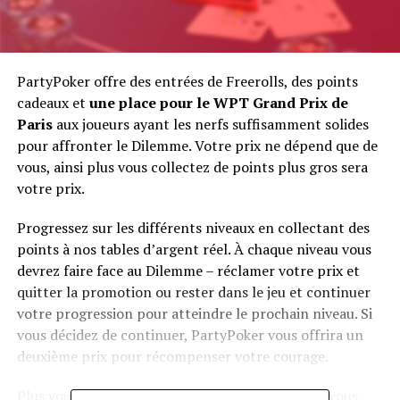
PartyPoker offre des entrées de Freerolls, des points
cadeaux et
une place pour le WPT Grand Prix de
Paris
aux joueurs ayant les nerfs suffisamment solides
pour affronter le Dilemme. Votre prix ne dépend que de
vous, ainsi plus vous collectez de points plus gros sera
votre prix.
Progressez sur les différents niveaux en collectant des
points à nos tables d’argent réel. À chaque niveau vous
devrez faire face au Dilemme – réclamer votre prix et
quitter la promotion ou rester dans le jeu et continuer
votre progression pour atteindre le prochain niveau. Si
vous décidez de continuer, PartyPoker vous offrira un
deuxième prix pour récompenser votre courage.
Plus vous montez de niveau et moins de joueurs vous