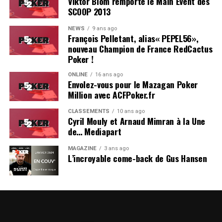
Viktor Blom remporte le Main Event des
SCOOP 2013
NEWS
9 ans ago
François Pelletant, alias« PEPEL56»,
nouveau Champion de France RedCactus
Poker !
ONLINE
16 ans ago
Envolez-vous pour le Mazagan Poker
Million avec ACFPoker.fr
CLASSEMENTS
10 ans ago
Cyril Mouly et Arnaud Mimran à la Une
de… Mediapart
MAGAZINE
3 ans ago
L’incroyable come-back de Gus Hansen