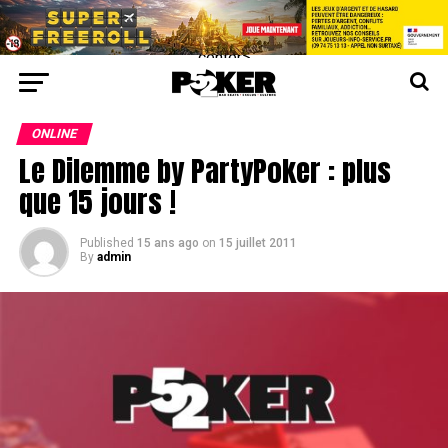
center>
ONLINE
Le Dilemme by PartyPoker : plus
que 15 jours !
Published
15 ans ago
on
15 juillet 2011
By
admin