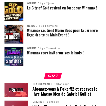
ONLINE
il y a 2 jours
Le City of Gold revient en force sur Winamax !
Plus d’infos sur la page dédiée de Winamax !
NEWS
il y a 1 semaine
Winamax soutient Mario Boos pour la dernière
ligne droite du Main Event !
ONLINE
il y a 2 semaines
Winamax vous invite sur ses Islands !
BUZZ
CLASSEMENTS
13 ans ago
Abonnez-vous à Poker52 et recevez le
livre Macao Men de Gabriel Guillet
ONLINE
13 ans ago