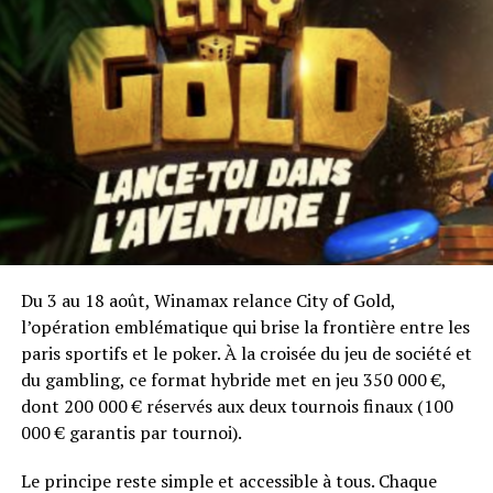
de 500 à 1 499,99 Entrée au Freeroll à 10 000 € 125
points
de 200 à 499,99 Entrée au Freeroll à 5 000 € 75
points
de 100 à 199,99 Entrée au Freeroll à 3 000 € 50
points
de 50 à 99,99 Entrée au Freeroll à 2 000 € 25 points
de 20 à 49,99 Entrée au Freeroll à 1 000 € 15 points
Pour ceux qui n’ont pas froid aux yeux, tout joueur
qui atteint les 3 000 points participera
automatiquement à un classement à points dans
Du 3 au 18 août, Winamax relance City of Gold,
lequel le gagnant remportera une place pour le
l’opération emblématique qui brise la frontière entre les
WPT Grand Prix de Paris, d’une valeur de 7 500 €.
paris sportifs et le poker. À la croisée du jeu de société et
du gambling, ce format hybride met en jeu 350 000 €,
Si vous avez les nerfs solides pour affronter le Dilemme,
dont 200 000 € réservés aux deux tournois finaux (100
collectez vos points dès aujourd’hui !
000 € garantis par tournoi).
Les Freerolls Le Dilemme auront lieu les jours suivants :
Le principe reste simple et accessible à tous. Chaque