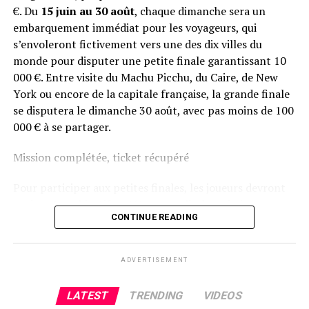
€. Du
15 juin au 30 août
, chaque dimanche sera un
embarquement immédiat pour les voyageurs, qui
s’envoleront fictivement vers une des dix villes du
monde pour disputer une petite finale garantissant 10
000 €. Entre visite du Machu Picchu, du Caire, de New
York ou encore de la capitale française, la grande finale
se disputera le dimanche 30 août, avec pas moins de 100
000 € à se partager.
Mission complétée, ticket récupéré
Pour participer aux petites finales, les joueurs devront
avoir qu’un objectif en tête : remplir des missions
CONTINUE READING
hebdomadaires Sit & Go pour remporter leurs tickets
aux stades qualificatifs. Une fois toutes les étapes
débloquées, trois au total, ils auront la chance de
ADVERTISEMENT
participer gratuitement à la finale du dimanche. Enfin,
tous les joueurs ITM prendront un vol direction la
LATEST
TRENDING
VIDEOS
grande finale accessible sans buy-in !