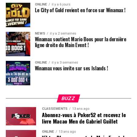
ONLINE
il y a 6 jours
Le City of Gold revient en force sur Winamax !
Plus d’infos sur la page dédiée de Winamax !
NEWS
il y a 2 semaines
Winamax soutient Mario Boos pour la dernière
ligne droite du Main Event !
ONLINE
il y a 3 semaines
Winamax vous invite sur ses Islands !
BUZZ
CLASSEMENTS
13 ans ago
Abonnez-vous à Poker52 et recevez le
livre Macao Men de Gabriel Guillet
ONLINE
13 ans ago