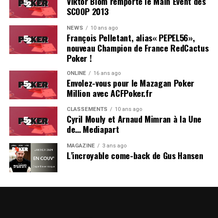
Viktor Blom remporte le Main Event des
SCOOP 2013
NEWS
10 ans ago
François Pelletant, alias« PEPEL56»,
nouveau Champion de France RedCactus
Poker !
ONLINE
16 ans ago
Envolez-vous pour le Mazagan Poker
Million avec ACFPoker.fr
CLASSEMENTS
10 ans ago
Cyril Mouly et Arnaud Mimran à la Une
de… Mediapart
MAGAZINE
3 ans ago
L’incroyable come-back de Gus Hansen