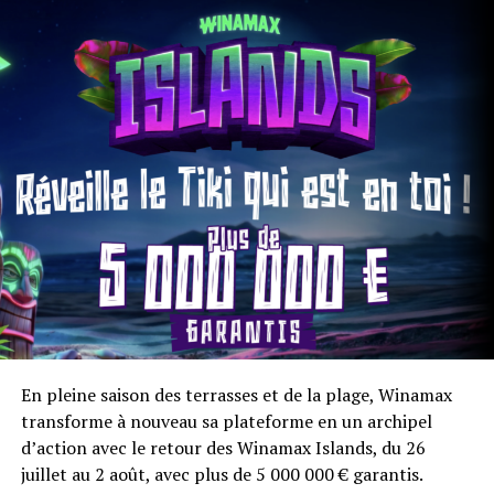
plateau décrocheront leur qualification directe pour un
des deux grands tournois finaux City of Gold – Final
100K. Deux éditions freeroll, qui se tiendront les lundi
17 et mardi 18 août à 20h30, avec 100 000 € garantis sur
chacune d’entre elles, soit un total de 200 000 € offerts
lors de ces deux soirées d’exception.
En pleine saison des terrasses et de la plage, Winamax
transforme à nouveau sa plateforme en un archipel
d’action avec le retour des Winamax Islands, du 26
juillet au 2 août, avec plus de 5 000 000 € garantis.