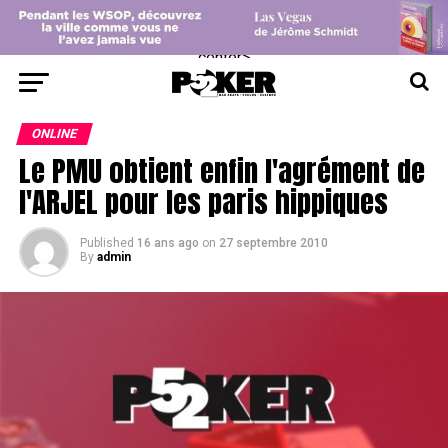
center>
ONLINE
Le PMU obtient enfin l'agrément de
l'ARJEL pour les paris hippiques
Published
16 ans ago
on
27 septembre 2010
By
admin