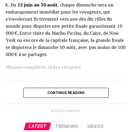
€. Du
15 juin au 30 août
, chaque dimanche sera un
embarquement immédiat pour les voyageurs, qui
s’envoleront fictivement vers une des dix villes du
monde pour disputer une petite finale garantissant 10
000 €. Entre visite du Machu Picchu, du Caire, de New
York ou encore de la capitale française, la grande finale
se disputera le dimanche 30 août, avec pas moins de 100
000 € à se partager.
Mission complétée, ticket récupéré
Pour participer aux petites finales, les joueurs devront
avoir qu’un objectif en tête : remplir des missions
CONTINUE READING
hebdomadaires Sit & Go pour remporter leurs tickets
aux stades qualificatifs. Une fois toutes les étapes
débloquées, trois au total, ils auront la chance de
ADVERTISEMENT
participer gratuitement à la finale du dimanche. Enfin,
tous les joueurs ITM prendront un vol direction la
LATEST
TRENDING
VIDEOS
grande finale accessible sans buy-in !