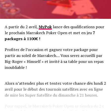
A partir du 2 avril,
MyPok
lance des qualifications pour
le prochain Marrakech Poker Open et met en jeu
7
packages à 1100€ !
Profitez de l’occasion et gagnez votre package pour
partir au soleil de Marrakech… Vous serez accueilli par
Big-Roger « Himself » et invité à sa table pour un repas
inoubliable !
Alors n’attendez plus et tentez votre chance dès lundi 2
avril pour le début des tournois satellites avec en ligne
de mire les Super Satellite du dimanche à 21 heures.
Pour rappel, le Marrakech Poker Open se tiendra du 24