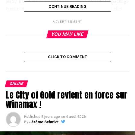
au 27 mai dans le somptueux casino Es Saadi. Le package
CONTINUE READING
comprend le buy-in pour le 500€ deepstack, un ticket
pour le satellite Main Event à 135€ ainsi que 3 nuits en
bed&breakfast et 280€ pour vos frais.
ADVERTISEMENT
YOU MAY LIKE
Mécanique de qualification :
Step 1 – Marrakech Poker Open 1€
CLICK TO COMMENT
A partir de lundi 2 avril 2012 – Tous les jours du Lundi
au Samedi à 18h00 – 18H30 – 19H00 – 19H30 – 20H00 –
20H30 – Step 1 Satellite 1€ R+A qualificatif pour le
satellite 10€ du soir.
ONLINE
Le City of Gold revient en force sur
Satellite – Marrakech Poker Open 10€
Winamax !
A partir de lundi 2 avril 2012 – Tous les soirs du Lundi au
Published
2 jours ago
on
4 août 2026
Samedi à 21H00 – Satellite 10€ R+A qualificatif pour le
By
Jérôme Schmidt
Super Satellite 100€ du dimanche.