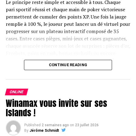
Le principe reste simple et accessible à tous. Chaque
DON'T MISS
pari sportif réussi et chaque main de poker victorieuse
NetBet.fr : le nouvel opérateur agréé par l'ARJEL
permettent de cumuler des points XP. Une fois la jauge
remplie à 100 %, le joueur peut lancer un dé virtuel pour
progresser sur un plateau interactif composé de 35
cases. Entre cases pièges, mini-jeux et cases gagnantes,
chaque avancée réserve son lot de surprises : pièces d’or,
Freebets, gains en cash, bonus exclusifs ou encore
tickets de tournois.
CONTINUE READING
Des freerolls quotidiens et deux finales garantissant
100 000 € chacune
ONLINE
L’aventure ne s’arrête pas à un simple jeu de plateau :
Winamax vous invite sur ses
elle se poursuit sur les tables de poker. Parmi les cases
les plus convoitées du plateau, celle attribuant un ticket
Islands !
aux tournois freerolls quotidiens City of Gold 10K. Ces
rendez-vous du soir, organisés chaque jour à 20 heures,
Published
2 semaines ago
on
23 juillet 2026
garantissent une dotation de 10 000 € par édition.Enfin,
By
Jérôme Schmidt