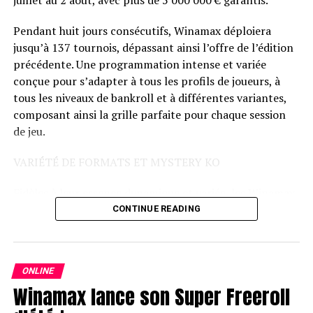
Pendant huit jours consécutifs, Winamax déploiera
jusqu’à 137 tournois, dépassant ainsi l’offre de l’édition
précédente. Une programmation intense et variée
conçue pour s’adapter à tous les profils de joueurs, à
tous les niveaux de bankroll et à différentes variantes,
composant ainsi la grille parfaite pour chaque session
de jeu.
VARIÉTÉ DE FORMATS ET MYSTERY KO
Fidèles à leur essence dynamique et variée, les Winamax
Islands proposent différents formats pour ne laisser
CONTINUE READING
personne sur sa faim : les Mystery KO, les frénétiques
Space KO, la folie du Trident et des tournois en
variantes mixtes comme le HORSE.
ONLINE
Winamax lance son Super Freeroll
Avec un calendrier chargé en action, les Winamax
Islands s’imposent désormais comme un rendez-vous