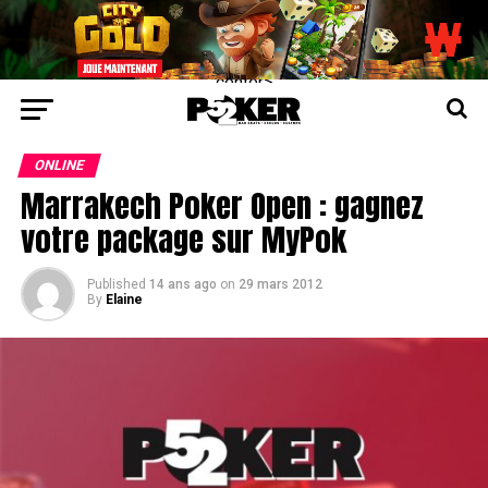
center>
ONLINE
Marrakech Poker Open : gagnez
votre package sur MyPok
Published
14 ans ago
on
29 mars 2012
By
Elaine