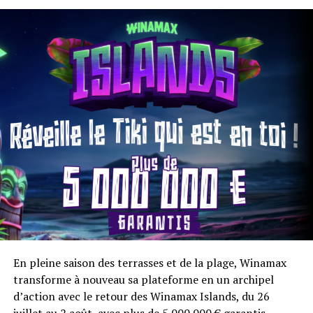
les joueurs ayant accompli au moins un tour complet du
plateau décrocheront leur qualification directe pour un
des deux grands tournois finaux City of Gold – Final
100K. Deux éditions freeroll, qui se tiendront les lundi
17 et mardi 18 août à 20h30, avec 100 000 € garantis sur
chacune d’entre elles, soit un total de 200 000 € offerts
lors de ces deux soirées d’exception.
En pleine saison des terrasses et de la plage, Winamax
transforme à nouveau sa plateforme en un archipel
d’action avec le retour des Winamax Islands, du 26
juillet au 2 août, avec plus de 5 000 000 € garantis.