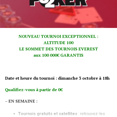
NOUVEAU TOURNOI EXCEPTIONNEL :
ALTITUDE 100
LE SOMMET DES TOURNOIS EVEREST
aux 100 000€ GARANTIS
Date et heure du tournoi : dimanche 3 octobre à 18h
Qualifiez-vous à partir de 0€
– EN SEMAINE :
Tournois gratuits et satellites
: retrouvez-les