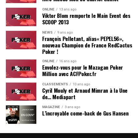
ONLINE
13 ans ago
Viktor Blom remporte le Main Event des
SCOOP 2013
NEWS
9 ans ago
François Pelletant, alias« PEPEL56»,
nouveau Champion de France RedCactus
Poker !
ONLINE
16 ans ago
Envolez-vous pour le Mazagan Poker
Million avec ACFPoker.fr
CLASSEMENTS
10 ans ago
Cyril Mouly et Arnaud Mimran à la Une
de… Mediapart
MAGAZINE
3 ans ago
L’incroyable come-back de Gus Hansen