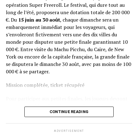
opération Super Freeroll. Le festival, qui dure tout au
long de l’été, proposera une dotation totale de 200 000
€. Du
15 juin au 30 août
, chaque dimanche sera un
embarquement immédiat pour les voyageurs, qui
s’envoleront fictivement vers une des dix villes du
monde pour disputer une petite finale garantissant 10
000 €. Entre visite du Machu Picchu, du Caire, de New
York ou encore de la capitale française, la grande finale
se disputera le dimanche 30 août, avec pas moins de 100
000 € à se partager.
Mission complétée, ticket récupéré
Pour participer aux petites finales, les joueurs devront
avoir qu’un objectif en tête : remplir des missions
CONTINUE READING
hebdomadaires Sit & Go pour remporter leurs tickets
aux stades qualificatifs. Une fois toutes les étapes
débloquées, trois au total, ils auront la chance de
ADVERTISEMENT
participer gratuitement à la finale du dimanche. Enfin,