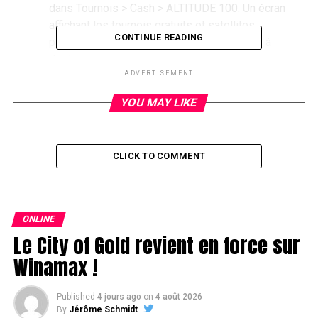
dans Tournois > Cash > ALTITUDE 100. Un écran
affichant les tournois gratuits et satellites
CONTINUE READING
programmés apparaîtra dans le coin en bas à
droite.
ADVERTISEMENT
Sit & go Steps
. Pour 1 € seulement, commencez à
gravir les Steps Everest. Vous pouvez entrer au
YOU MAY LIKE
tournoi ALTITUDE 100 avec un
ticket Step 5
.
– LE JOUR MEME :
CLICK TO COMMENT
Nous vous offrons
20 occasions
de gagner votre siège le
dimanche : les
satellites Super turbo à 12 € + 1
démarrent à
08:03 GMT
soit 10 h 03 en France et ont
ONLINE
lieu
toutes les 30 minutes
pendant 10 heures !
Le City of Gold revient en force sur
Entrée directe : 134€ + 10€
Winamax !
Published
4 jours ago
on
4 août 2026
By
Jérôme Schmidt
RELATED TOPICS: