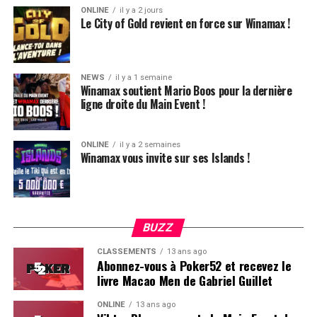
ONLINE
il y a 2 jours
Le City of Gold revient en force sur Winamax !
Plus d’infos sur la page dédiée de Winamax !
NEWS
il y a 1 semaine
Winamax soutient Mario Boos pour la dernière
ligne droite du Main Event !
ONLINE
il y a 2 semaines
Winamax vous invite sur ses Islands !
BUZZ
CLASSEMENTS
13 ans ago
Abonnez-vous à Poker52 et recevez le
livre Macao Men de Gabriel Guillet
ONLINE
13 ans ago