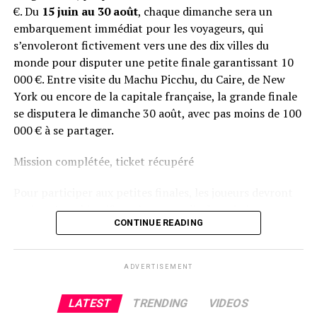
€. Du
15 juin au 30 août
, chaque dimanche sera un
embarquement immédiat pour les voyageurs, qui
s’envoleront fictivement vers une des dix villes du
monde pour disputer une petite finale garantissant 10
000 €. Entre visite du Machu Picchu, du Caire, de New
York ou encore de la capitale française, la grande finale
se disputera le dimanche 30 août, avec pas moins de 100
000 € à se partager.
Mission complétée, ticket récupéré
Pour participer aux petites finales, les joueurs devront
avoir qu’un objectif en tête : remplir des missions
CONTINUE READING
hebdomadaires Sit & Go pour remporter leurs tickets
aux stades qualificatifs. Une fois toutes les étapes
débloquées, trois au total, ils auront la chance de
ADVERTISEMENT
participer gratuitement à la finale du dimanche. Enfin,
tous les joueurs ITM prendront un vol direction la
LATEST
TRENDING
VIDEOS
grande finale accessible sans buy-in !