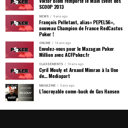
Viktor Blom remporte le Main Event des
SCOOP 2013
NEWS
9 ans ago
François Pelletant, alias« PEPEL56»,
nouveau Champion de France RedCactus
Poker !
ONLINE
16 ans ago
Envolez-vous pour le Mazagan Poker
Million avec ACFPoker.fr
CLASSEMENTS
10 ans ago
Cyril Mouly et Arnaud Mimran à la Une
de… Mediapart
MAGAZINE
3 ans ago
L’incroyable come-back de Gus Hansen