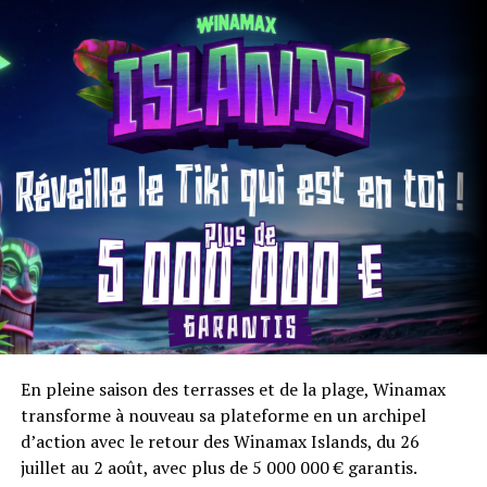
plateau décrocheront leur qualification directe pour un
des deux grands tournois finaux City of Gold – Final
100K. Deux éditions freeroll, qui se tiendront les lundi
17 et mardi 18 août à 20h30, avec 100 000 € garantis sur
chacune d’entre elles, soit un total de 200 000 € offerts
lors de ces deux soirées d’exception.
En pleine saison des terrasses et de la plage, Winamax
transforme à nouveau sa plateforme en un archipel
d’action avec le retour des Winamax Islands, du 26
juillet au 2 août, avec plus de 5 000 000 € garantis.