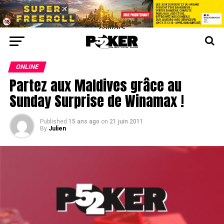
center>
ONLINE
Partez aux Maldives grâce au
Sunday Surprise de Winamax !
Published
15 ans ago
on
21 juin 2011
By
Julien