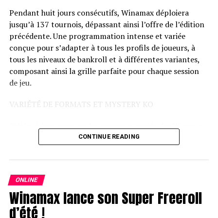
Pendant huit jours consécutifs, Winamax déploiera
jusqu’à 137 tournois, dépassant ainsi l’offre de l’édition
précédente. Une programmation intense et variée
conçue pour s’adapter à tous les profils de joueurs, à
tous les niveaux de bankroll et à différentes variantes,
composant ainsi la grille parfaite pour chaque session
de jeu.
VARIÉTÉ DE FORMATS ET MYSTERY KO
Fidèles à leur essence dynamique et variée, les Winamax
Islands proposent différents formats pour ne laisser
CONTINUE READING
personne sur sa faim : les Mystery KO, les frénétiques
Space KO, la folie du Trident et des tournois en
variantes mixtes comme le HORSE.
ONLINE
Winamax lance son Super Freeroll
Avec un calendrier chargé en action, les Winamax
Islands s’imposent désormais comme un rendez-vous
d’été !
estival incontournable pour les grinders les plus fidèles.