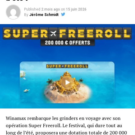
Published
2 mois ago
on
15 juin 2026
Tout comprendre sur les Winamax Islands
By
Jérôme Schmidt
Winamax rembarque les grinders en voyage avec son
opération Super Freeroll. Le festival, qui dure tout au
long de l’été, proposera une dotation totale de 200 000