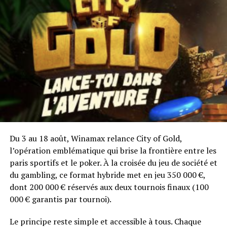
pour un tournoi
Shorthanded à 5€ !
En plus du
prizepool, les 6 premiers remporteront de quoi bien
célébrer la fête de la musique. Ils auront au choix, un
casque Sennheiser HD 238, une station d’accueil
IHOME IH15 ou encore un Apple Shuffle 2 GO !
Tous les détails
ici
!
Du 3 au 18 août, Winamax relance City of Gold,
l’opération emblématique qui brise la frontière entre les
RELATED TOPICS:
paris sportifs et le poker. À la croisée du jeu de société et
UP NEXT
du gambling, ce format hybride met en jeu 350 000 €,
Gagnez 5% des gains d'ElkY lors du Main Event des
dont 200 000 € réservés aux deux tournois finaux (100
WSOP !
000 € garantis par tournoi).
DON'T MISS
Prenez des badbeats et recevez de l’argent sur
Le principe reste simple et accessible à tous. Chaque