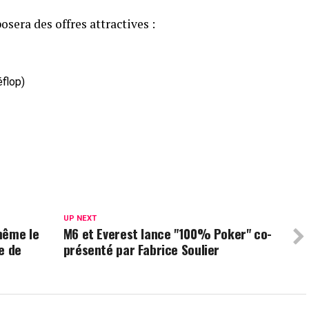
sera des offres attractives :
éflop)
UP NEXT
même le
M6 et Everest lance "100% Poker" co-
e de
présenté par Fabrice Soulier