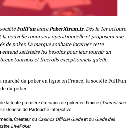
 société
FullFun
lance
PokerXtrem.fr
. Dès le 1er octobre
, la nouvelle room sera opérationnelle et proposera une
és de poker. La marque souhaite incarner cette
m
entend satisfaire les besoins pour leur fournir un
eux tournois et freerolls exceptionnels qu’elle
du marché du poker en ligne en France, la société FullFun
de du poker :
de la toute première émission de poker en France (
Tournoi des
eur Général de Partouche Interactive.
media, Créateur du
Casinos Official Guide
et du
Guide des
azine
LivePoker
.