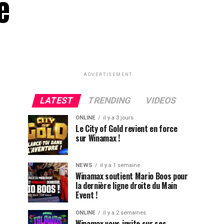
e
ADVERTISEMENT
LATEST
TRENDING
VIDEOS
ONLINE
il y a 3 jours
Le City of Gold revient en force
sur Winamax !
NEWS
il y a 1 semaine
Winamax soutient Mario Boos pour
la dernière ligne droite du Main
Event !
ONLINE
il y a 2 semaines
Winamax vous invite sur ses