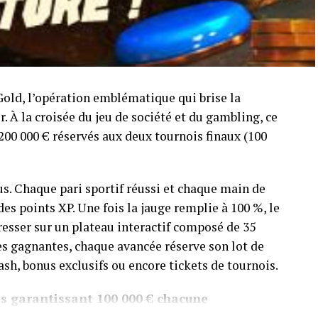
Gold, l’opération emblématique qui brise la
er. À la croisée du jeu de société et du gambling, ce
200 000 € réservés aux deux tournois finaux (100
ous. Chaque pari sportif réussi et chaque main de
s points XP. Une fois la jauge remplie à 100 %, le
resser sur un plateau interactif composé de 35
ses gagnantes, chaque avancée réserve son lot de
cash, bonus exclusifs ou encore tickets de tournois.
les garantissant 100 000 € chacune