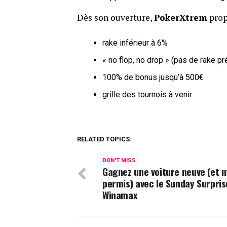
Dès son ouverture,
PokerXtrem
propo
rake inférieur à 6%
« no flop, no drop » (pas de rake pr
100% de bonus jusqu’à 500€
grille des tournois à venir
RELATED TOPICS:
DON'T MISS
Gagnez une voiture neuve (et 
permis) avec le Sunday Surpris
Winamax