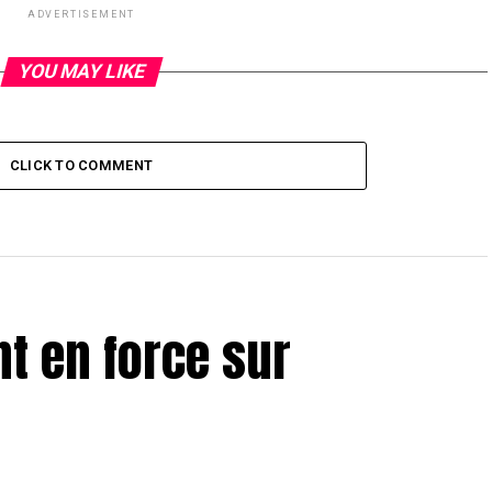
ADVERTISEMENT
YOU MAY LIKE
CLICK TO COMMENT
nt en force sur