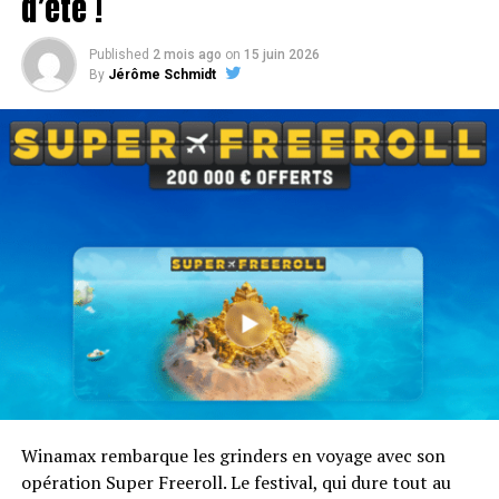
d’été !
qui remplacent les buy-in des tournois et des Entrées
estival incontournable pour les grinders les plus fidèles.
directes pour plusieurs de nos événements live !
Published
2 mois ago
on
15 juin 2026
Tout comprendre sur les Winamax Islands
By
Jérôme Schmidt
50 000 € garantis
A partir du 25 juillet, gagnez votre part des
50 000 € garantis chaque dimanche sur
EverestPoker.fr ! Battez-vous pour une
part de notre plus gros prize pool mensuel
dans un tournoi deep stack de 5000 jetons
démarrant avec des blinds de 10/20.
L’action démarre le dimanche soir, mais vous pouvez
commencer à jouer pour votre siège bien avant le
dimanche. Découvrez toutes les façons de gagner votre
place au 50 000 € garantis ci-dessous.
Winamax rembarque les grinders en voyage avec son
opération Super Freeroll. Le festival, qui dure tout au
RELATED TOPICS: