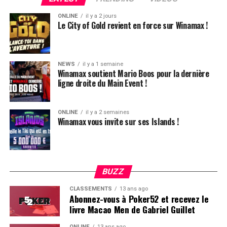
grande finale accessible sans buy-in !
ONLINE
il y a 2 jours
Le City of Gold revient en force sur Winamax !
Plus d’infos sur la page dédiée de Winamax !
NEWS
il y a 1 semaine
Winamax soutient Mario Boos pour la dernière
ligne droite du Main Event !
ONLINE
il y a 2 semaines
Winamax vous invite sur ses Islands !
BUZZ
CLASSEMENTS
13 ans ago
Abonnez-vous à Poker52 et recevez le
livre Macao Men de Gabriel Guillet
ONLINE
13 ans ago