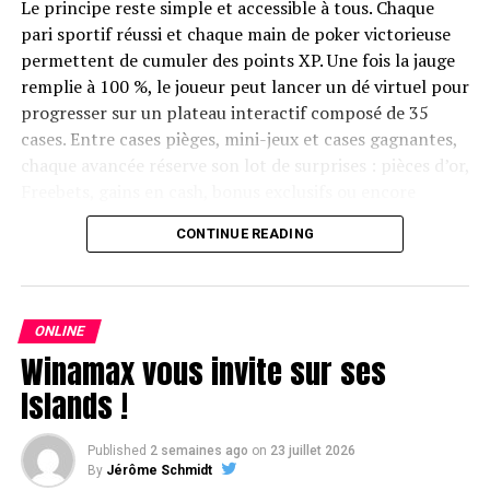
Le principe reste simple et accessible à tous. Chaque
pari sportif réussi et chaque main de poker victorieuse
Tous les jours, Everest Poker propose une
permettent de cumuler des points XP. Une fois la jauge
multitude de tournois freerolls pour
remplie à 100 %, le joueur peut lancer un dé virtuel pour
gagner du cash gratuitement, des tickets
progresser sur un plateau interactif composé de 35
Steps et des Points Summit. Ces freerolls
cases. Entre cases pièges, mini-jeux et cases gagnantes,
programmés régulièrement offrent un
chaque avancée réserve son lot de surprises : pièces d’or,
prize pool hebdomadaire total de presque 5 000 € en
Freebets, gains en cash, bonus exclusifs ou encore
cash et plus de 1 200 € supplémentaires de prix !
tickets de tournois.
CONTINUE READING
Les tournois de poker freerolls ont lieu régulièrement
Des freerolls quotidiens et deux finales garantissant
sur EverestPoker.fr, sans aucun buy-in. Vous n’êtes pas
100 000 € chacune
obligé(e) de déposer. Il n’y a aucun risque et les prix
peuvent augmenter rapidement.
ONLINE
L’aventure ne s’arrête pas à un simple jeu de plateau :
Winamax vous invite sur ses
elle se poursuit sur les tables de poker. Parmi les cases
Freeroll Démarrez votre bankroll de 2 000 €
les plus convoitées du plateau, celle attribuant un ticket
Islands !
aux tournois freerolls quotidiens City of Gold 10K. Ces
Vous débutez le poker ? Alors participez au
rendez-vous du soir, organisés chaque jour à 20 heures,
Published
2 semaines ago
on
23 juillet 2026
freeroll Démarrez votre bankroll de 2 000
garantissent une dotation de 10 000 € par édition.Enfin,
By
Jérôme Schmidt
€ d’Everest Poker ! Cette promotion est