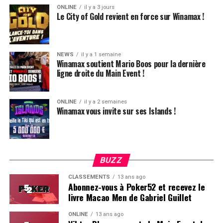
ONLINE
il y a 3 jours
Le City of Gold revient en force sur Winamax !
Plus d’infos sur la page dédiée de Winamax !
NEWS
il y a 1 semaine
Winamax soutient Mario Boos pour la dernière
ligne droite du Main Event !
ONLINE
il y a 2 semaines
Winamax vous invite sur ses Islands !
BUZZ
CLASSEMENTS
13 ans ago
Abonnez-vous à Poker52 et recevez le
livre Macao Men de Gabriel Guillet
ONLINE
13 ans ago