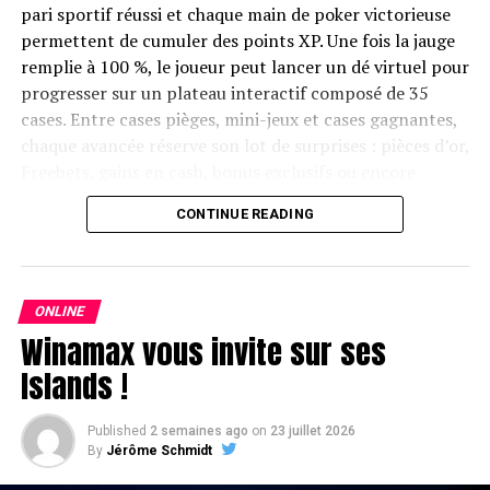
pari sportif réussi et chaque main de poker victorieuse
permettent de cumuler des points XP. Une fois la jauge
remplie à 100 %, le joueur peut lancer un dé virtuel pour
progresser sur un plateau interactif composé de 35
cases. Entre cases pièges, mini-jeux et cases gagnantes,
chaque avancée réserve son lot de surprises : pièces d’or,
Freebets, gains en cash, bonus exclusifs ou encore
tickets de tournois.
CONTINUE READING
Des freerolls quotidiens et deux finales garantissant
100 000 € chacune
ONLINE
L’aventure ne s’arrête pas à un simple jeu de plateau :
Winamax vous invite sur ses
elle se poursuit sur les tables de poker. Parmi les cases
les plus convoitées du plateau, celle attribuant un ticket
Islands !
aux tournois freerolls quotidiens City of Gold 10K. Ces
rendez-vous du soir, organisés chaque jour à 20 heures,
Published
2 semaines ago
on
23 juillet 2026
garantissent une dotation de 10 000 € par édition.Enfin,
By
Jérôme Schmidt
les joueurs ayant accompli au moins un tour complet du