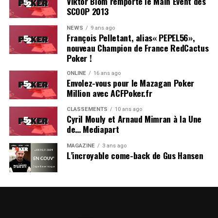
Viktor Blom remporte le Main Event des
SCOOP 2013
NEWS
9 ans ago
François Pelletant, alias« PEPEL56»,
nouveau Champion de France RedCactus
Poker !
ONLINE
16 ans ago
Envolez-vous pour le Mazagan Poker
Million avec ACFPoker.fr
CLASSEMENTS
10 ans ago
Cyril Mouly et Arnaud Mimran à la Une
de… Mediapart
MAGAZINE
3 ans ago
L’incroyable come-back de Gus Hansen