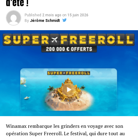
d’été !
estival incontournable pour les grinders les plus fidèles.
Published
2 mois ago
on
15 juin 2026
Tout comprendre sur les Winamax Islands
By
Jérôme Schmidt
Winamax rembarque les grinders en voyage avec son
opération Super Freeroll. Le festival, qui dure tout au