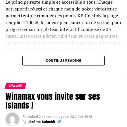
Le principe reste simple et accessible à tous. Chaque
pari sportif réussi et chaque main de poker victorieuse
permettent de cumuler des points XP. Une fois la jauge
remplie à 100 %, le joueur peut lancer un dé virtuel pour
progresser sur un plateau interactif composé de 35
cases. Entre cases pièges, mini-jeux et cases gagnantes,
chaque avancée réserve son lot de surprises : pièces d’or,
Freebets, gains en cash, bonus exclusifs ou encore
tickets de tournois.
CONTINUE READING
Des freerolls quotidiens et deux finales garantissant
100 000 € chacune
ONLINE
L’aventure ne s’arrête pas à un simple jeu de plateau :
Winamax vous invite sur ses
elle se poursuit sur les tables de poker. Parmi les cases
les plus convoitées du plateau, celle attribuant un ticket
Islands !
aux tournois freerolls quotidiens City of Gold 10K. Ces
rendez-vous du soir, organisés chaque jour à 20 heures,
Published
2 semaines ago
on
23 juillet 2026
garantissent une dotation de 10 000 € par édition.Enfin,
By
Jérôme Schmidt