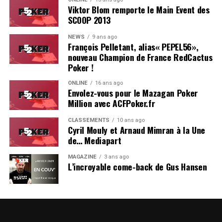
Viktor Blom remporte le Main Event des
SCOOP 2013
NEWS
9 ans ago
François Pelletant, alias« PEPEL56»,
nouveau Champion de France RedCactus
Poker !
ONLINE
16 ans ago
Envolez-vous pour le Mazagan Poker
Million avec ACFPoker.fr
CLASSEMENTS
10 ans ago
Cyril Mouly et Arnaud Mimran à la Une
de… Mediapart
MAGAZINE
3 ans ago
L’incroyable come-back de Gus Hansen