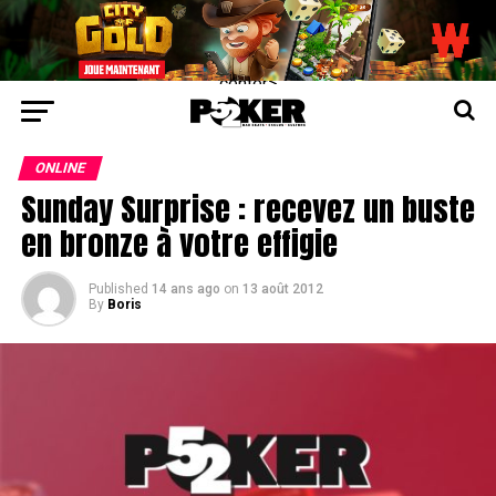
center>
ONLINE
Sunday Surprise : recevez un buste
en bronze à votre effigie
Published
14 ans ago
on
13 août 2012
By
Boris