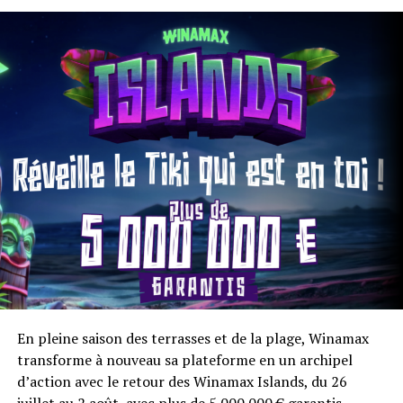
les joueurs ayant accompli au moins un tour complet du
plateau décrocheront leur qualification directe pour un
des deux grands tournois finaux City of Gold – Final
100K. Deux éditions freeroll, qui se tiendront les lundi
17 et mardi 18 août à 20h30, avec 100 000 € garantis sur
chacune d’entre elles, soit un total de 200 000 € offerts
lors de ces deux soirées d’exception.
En pleine saison des terrasses et de la plage, Winamax
transforme à nouveau sa plateforme en un archipel
d’action avec le retour des Winamax Islands, du 26
juillet au 2 août, avec plus de 5 000 000 € garantis.