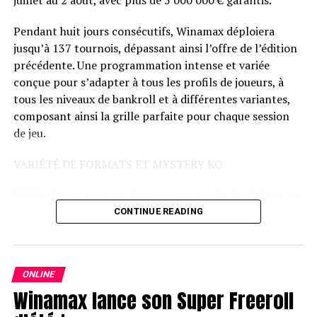
Pendant huit jours consécutifs, Winamax déploiera
jusqu’à 137 tournois, dépassant ainsi l’offre de l’édition
précédente. Une programmation intense et variée
conçue pour s’adapter à tous les profils de joueurs, à
tous les niveaux de bankroll et à différentes variantes,
composant ainsi la grille parfaite pour chaque session
de jeu.
VARIÉTÉ DE FORMATS ET MYSTERY KO
Fidèles à leur essence dynamique et variée, les Winamax
Islands proposent différents formats pour ne laisser
CONTINUE READING
personne sur sa faim : les Mystery KO, les frénétiques
Space KO, la folie du Trident et des tournois en
variantes mixtes comme le HORSE.
ONLINE
Winamax lance son Super Freeroll
Avec un calendrier chargé en action, les Winamax
Islands s’imposent désormais comme un rendez-vous