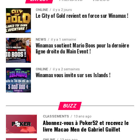
grande finale accessible sans buy-in !
ONLINE
il y a 2 jours
Le City of Gold revient en force sur Winamax !
Plus d’infos sur la page dédiée de Winamax !
NEWS
il y a 1 semaine
Winamax soutient Mario Boos pour la dernière
ligne droite du Main Event !
ONLINE
il y a 2 semaines
Winamax vous invite sur ses Islands !
BUZZ
CLASSEMENTS
13 ans ago
Abonnez-vous à Poker52 et recevez le
livre Macao Men de Gabriel Guillet
ONLINE
13 ans ago