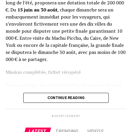
long de l’été, proposera une dotation totale de 200 000
€. Du
15 juin au 30 août
, chaque dimanche sera un
embarquement immédiat pour les voyageurs, qui
s’envoleront fictivement vers une des dix villes du
monde pour disputer une petite finale garantissant 10
000 €. Entre visite du Machu Picchu, du Caire, de New
York ou encore de la capitale française, la grande finale
se disputera le dimanche 30 août, avec pas moins de 100
000 € à se partager.
Mission complétée, ticket récupéré
Pour participer aux petites finales, les joueurs devront
avoir qu’un objectif en tête : remplir des missions
CONTINUE READING
hebdomadaires Sit & Go pour remporter leurs tickets
aux stades qualificatifs. Une fois toutes les étapes
débloquées, trois au total, ils auront la chance de
ADVERTISEMENT
participer gratuitement à la finale du dimanche. Enfin,
tous les joueurs ITM prendront un vol direction la
LATEST
TRENDING
VIDEOS