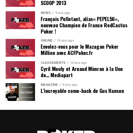
SCOOP 2013
NEWS
9 ans ago
François Pelletant, alias« PEPEL56»,
nouveau Champion de France RedCactus
Poker !
ONLINE
16 ans ago
Envolez-vous pour le Mazagan Poker
Million avec ACFPoker.fr
CLASSEMENTS
10 ans ago
Cyril Mouly et Arnaud Mimran à la Une
de… Mediapart
MAGAZINE
3 ans ago
L’incroyable come-back de Gus Hansen