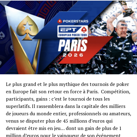
RELATED TOPICS:
UP NEXT
Plus de 360.000 $ pour Ilari "FIN" Sahamies sur
PokerStars
DON'T MISS
Lucky Friday et Spécial 14 Juillet sur Winamax
Le plus grand et le plus mythique des tournois de poker
en Europe fait son retour en force à Paris. Compétition,
participants, gains : c’est le tournoi de tous les
superlatifs. Il rassemblera dans la capitale des milliers
de joueurs du monde entier, professionnels ou amateurs,
venus se disputer plus de 45 millions d’euros qui
devraient être mis en jeu… dont un gain de plus de 1
million d’euros pour le vainqueur de son événement