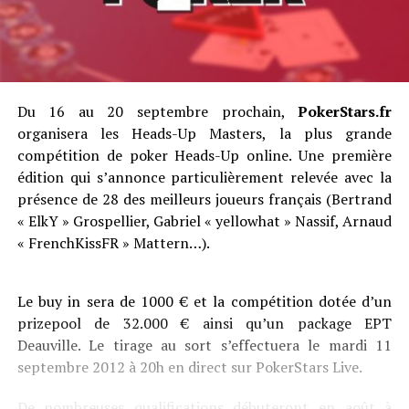
Du 16 au 20 septembre prochain,
PokerStars.fr
organisera les Heads-Up Masters, la plus grande
compétition de poker Heads-Up online. Une première
édition qui s’annonce particulièrement relevée avec la
présence de 28 des meilleurs joueurs français (Bertrand
« ElkY » Grospellier, Gabriel « yellowhat » Nassif, Arnaud
« FrenchKissFR » Mattern…).
Le buy in sera de 1000 € et la compétition dotée d’un
prizepool de 32.000 € ainsi qu’un package EPT
Deauville. Le tirage au sort s’effectuera le mardi 11
septembre 2012 à 20h en direct sur PokerStars Live.
De nombreuses qualifications débuteront en août à