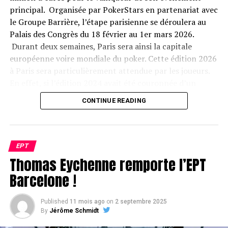
principal. Organisée par PokerStars en partenariat avec
le Groupe Barrière, l’étape parisienne se déroulera au
Palais des Congrès du 18 février au 1er mars 2026.
Durant deux semaines, Paris sera ainsi la capitale
européenne voire mondiale du poker. Cette édition 2026
à Paris sera particulièrement attendue par les joueurs.
En effet, si l’édition 2024 avait été couronnée d’un
immense succès, en 2025 elle n’avait pu se tenir faute
CONTINUE READING
de cadre réglementaire en vigueur à l’époque en France
pour les établissements de jeux à Paris.
L’EPT Paris 2026, une compétition hors norme
EPT
Quelques chiffres pour saisir la démesure et la ferveur
Thomas Eychenne remporte l’EPT
que va susciter cet événement : des milliers de joueurs de
Barcelone !
plus de 80 nationalités, 145 tables de poker sur plus de 9
000 m2, 600 personnes mobilisées dont 300 croupières
et croupiers, 52 tournois sur 12 jours de compétition, un
Published
11 mois ago
on
2 septembre 2025
By
Jérôme Schmidt
demi million de jetons et plus de 3 000 jeux de cartes pour
l’occasion… L’EPT Paris est vraiment un événement à part.