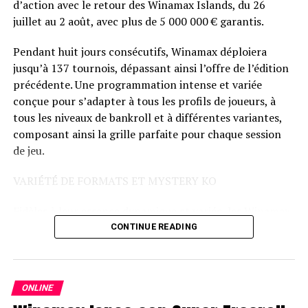
d’action avec le retour des Winamax Islands, du 26
juillet au 2 août, avec plus de 5 000 000 € garantis.
Pendant huit jours consécutifs, Winamax déploiera
jusqu’à 137 tournois, dépassant ainsi l’offre de l’édition
précédente. Une programmation intense et variée
conçue pour s’adapter à tous les profils de joueurs, à
tous les niveaux de bankroll et à différentes variantes,
composant ainsi la grille parfaite pour chaque session
de jeu.
VARIÉTÉ DE FORMATS ET MYSTERY KO
Fidèles à leur essence dynamique et variée, les Winamax
Islands proposent différents formats pour ne laisser
CONTINUE READING
personne sur sa faim : les Mystery KO, les frénétiques
Space KO, la folie du Trident et des tournois en
variantes mixtes comme le HORSE.
ONLINE
Avec un calendrier chargé en action, les Winamax