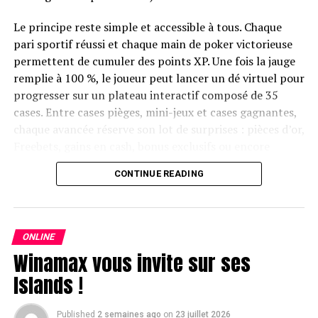
2 Avril : Coaching (1h)
Le principe reste simple et accessible à tous. Chaque
5 Avril : EPT Berlin Main Event (5300€) + coaching (1h)
pari sportif réussi et chaque main de poker victorieuse
permettent de cumuler des points XP. Une fois la jauge
11 Avril : Super Lundi (150€)
remplie à 100 %, le joueur peut lancer un dé virtuel pour
14 Avril : coaching (1h)
progresser sur un plateau interactif composé de 35
cases. Entre cases pièges, mini-jeux et cases gagnantes,
17 Avril : Super 9 (50€)
chaque avancée réserve son lot de surprises : pièces d’or,
19 avril : coaching (1h)
Freebets, gains en cash, bonus exclusifs ou encore
tickets de tournois.
25 Avril : Super Lundi (150€)
CONTINUE READING
Des freerolls quotidiens et deux finales garantissant
100 000 € chacune
RELATED TOPICS:
UP NEXT
ONLINE
L’aventure ne s’arrête pas à un simple jeu de plateau :
Liv Boeree, star du online
Winamax vous invite sur ses
elle se poursuit sur les tables de poker. Parmi les cases
DON'T MISS
les plus convoitées du plateau, celle attribuant un ticket
Islands !
EverestPoker lance The Everest Poker ONE à Monte-
aux tournois freerolls quotidiens City of Gold 10K. Ces
Carlo
rendez-vous du soir, organisés chaque jour à 20 heures,
Published
2 semaines ago
on
23 juillet 2026