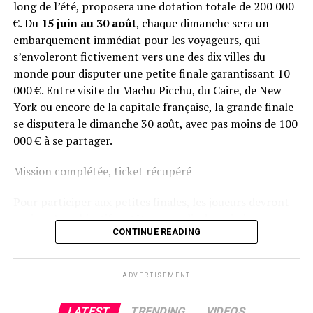
long de l’été, proposera une dotation totale de 200 000
€. Du
15 juin au 30 août
, chaque dimanche sera un
embarquement immédiat pour les voyageurs, qui
s’envoleront fictivement vers une des dix villes du
monde pour disputer une petite finale garantissant 10
000 €. Entre visite du Machu Picchu, du Caire, de New
York ou encore de la capitale française, la grande finale
se disputera le dimanche 30 août, avec pas moins de 100
000 € à se partager.
Mission complétée, ticket récupéré
Pour participer aux petites finales, les joueurs devront
avoir qu’un objectif en tête : remplir des missions
CONTINUE READING
hebdomadaires Sit & Go pour remporter leurs tickets
aux stades qualificatifs. Une fois toutes les étapes
débloquées, trois au total, ils auront la chance de
ADVERTISEMENT
participer gratuitement à la finale du dimanche. Enfin,
tous les joueurs ITM prendront un vol direction la
LATEST
TRENDING
VIDEOS