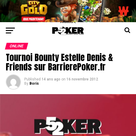
center>
ONLINE
Tournoi Bounty Estelle Denis &
Friends sur BarrierePoker.fr
Published
14 ans ago
on
16 novembre 2012
By
Boris