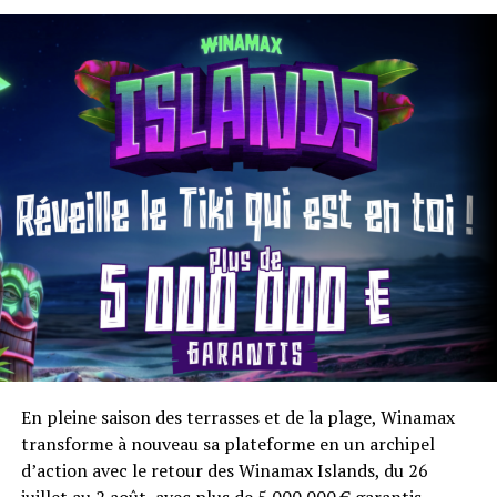
les joueurs ayant accompli au moins un tour complet du
plateau décrocheront leur qualification directe pour un
des deux grands tournois finaux City of Gold – Final
100K. Deux éditions freeroll, qui se tiendront les lundi
17 et mardi 18 août à 20h30, avec 100 000 € garantis sur
chacune d’entre elles, soit un total de 200 000 € offerts
lors de ces deux soirées d’exception.
En pleine saison des terrasses et de la plage, Winamax
transforme à nouveau sa plateforme en un archipel
d’action avec le retour des Winamax Islands, du 26
juillet au 2 août, avec plus de 5 000 000 € garantis.