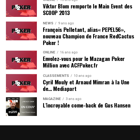
Viktor Blom remporte le Main Event des
SCOOP 2013
NEWS
9 ans ago
François Pelletant, alias« PEPEL56»,
nouveau Champion de France RedCactus
Poker !
ONLINE
16 ans ago
Envolez-vous pour le Mazagan Poker
Million avec ACFPoker.fr
CLASSEMENTS
10 ans ago
Cyril Mouly et Arnaud Mimran à la Une
de… Mediapart
MAGAZINE
3 ans ago
L’incroyable come-back de Gus Hansen