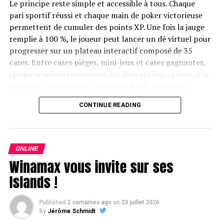
Le principe reste simple et accessible à tous. Chaque
pari sportif réussi et chaque main de poker victorieuse
permettent de cumuler des points XP. Une fois la jauge
remplie à 100 %, le joueur peut lancer un dé virtuel pour
progresser sur un plateau interactif composé de 35
cases. Entre cases pièges, mini-jeux et cases gagnantes,
chaque avancée réserve son lot de surprises : pièces d’or,
Freebets, gains en cash, bonus exclusifs ou encore
tickets de tournois.
CONTINUE READING
Des freerolls quotidiens et deux finales garantissant
100 000 € chacune
ONLINE
L’aventure ne s’arrête pas à un simple jeu de plateau :
Winamax vous invite sur ses
elle se poursuit sur les tables de poker. Parmi les cases
les plus convoitées du plateau, celle attribuant un ticket
Islands !
aux tournois freerolls quotidiens City of Gold 10K. Ces
rendez-vous du soir, organisés chaque jour à 20 heures,
Published
2 semaines ago
on
23 juillet 2026
garantissent une dotation de 10 000 € par édition.Enfin,
By
Jérôme Schmidt