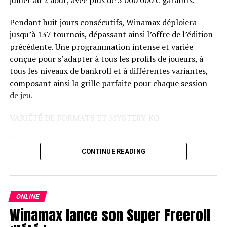
Pendant huit jours consécutifs, Winamax déploiera
jusqu’à 137 tournois, dépassant ainsi l’offre de l’édition
précédente. Une programmation intense et variée
conçue pour s’adapter à tous les profils de joueurs, à
tous les niveaux de bankroll et à différentes variantes,
composant ainsi la grille parfaite pour chaque session
de jeu.
VARIÉTÉ DE FORMATS ET MYSTERY KO
Fidèles à leur essence dynamique et variée, les Winamax
Islands proposent différents formats pour ne laisser
CONTINUE READING
personne sur sa faim : les Mystery KO, les frénétiques
Space KO, la folie du Trident et des tournois en
variantes mixtes comme le HORSE.
ONLINE
Winamax lance son Super Freeroll
Avec un calendrier chargé en action, les Winamax
Islands s’imposent désormais comme un rendez-vous