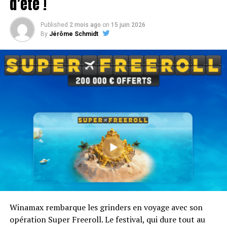
d’été !
estival incontournable pour les grinders les plus fidèles.
Published
2 mois ago
on
15 juin 2026
Tout comprendre sur les Winamax Islands
By
Jérôme Schmidt
Winamax rembarque les grinders en voyage avec son
opération Super Freeroll. Le festival, qui dure tout au