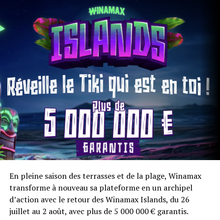
plateau décrocheront leur qualification directe pour un
des deux grands tournois finaux City of Gold – Final
100K. Deux éditions freeroll, qui se tiendront les lundi
17 et mardi 18 août à 20h30, avec 100 000 € garantis sur
chacune d’entre elles, soit un total de 200 000 € offerts
Plus d’infos sur Unibet.fr.
lors de ces deux soirées d’exception.
RELATED TOPICS:
UP NEXT
Lancement de la 2ème édition de la Coupe de France
des Clubs de Poker
DON'T MISS
Winamax Poker Tour 2012/2013 : c'est reparti pour un
tour !
En pleine saison des terrasses et de la plage, Winamax
transforme à nouveau sa plateforme en un archipel
d’action avec le retour des Winamax Islands, du 26
juillet au 2 août, avec plus de 5 000 000 € garantis.