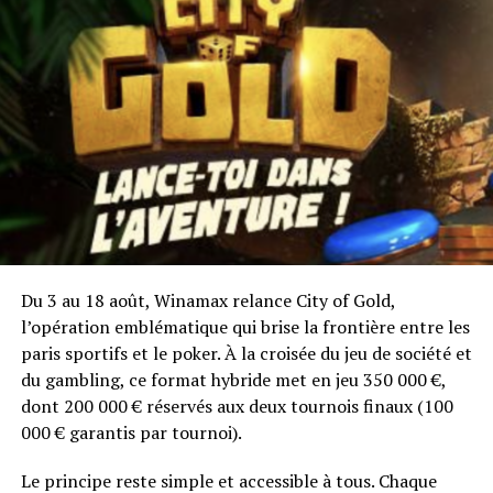
De nombreux packages d’une valeur de 3500 € sont à
décrocher sur Unibet.fr lors des super satellites à 275 €
prévus les 10 octobre, 27 octobre et 10 novembre à
20h30. Pour les plus petites bourses, de
Du 3 au 18 août, Winamax relance City of Gold,
nombreux tournois qualificatifs sont prévus.
l’opération emblématique qui brise la frontière entre les
paris sportifs et le poker. À la croisée du jeu de société et
Unibet Open Freeroll : Deux fois par jour, ce tournoi
du gambling, ce format hybride met en jeu 350 000 €,
gratuit met en jeu 25 tickets pour le Step 1
dont 200 000 € réservés aux deux tournois finaux (100
Unibet Open Step 1 : Tous les jours pour un buy-in
000 € garantis par tournoi).
de 2€ avec rebuy, deux tickets pour le Step 2 sont
garantis.
Le principe reste simple et accessible à tous. Chaque