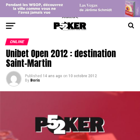
center>
ONLINE
Unibet Open 2012 : destination
Saint-Martin
Published
14 ans ago
on
10 octobre 2012
By
Boris