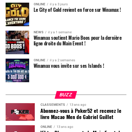
ONLINE
il y a 3 jours
Le City of Gold revient en force sur Winamax !
Plus d’infos sur la page dédiée de Winamax !
NEWS
il y a 1 semaine
Winamax soutient Mario Boos pour la dernière
ligne droite du Main Event !
ONLINE
il y a 2 semaines
Winamax vous invite sur ses Islands !
BUZZ
CLASSEMENTS
13 ans ago
Abonnez-vous à Poker52 et recevez le
livre Macao Men de Gabriel Guillet
ONLINE
13 ans ago