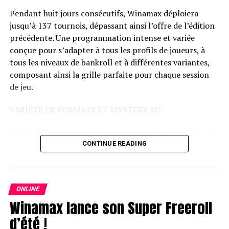
Pendant huit jours consécutifs, Winamax déploiera
jusqu’à 137 tournois, dépassant ainsi l’offre de l’édition
précédente. Une programmation intense et variée
conçue pour s’adapter à tous les profils de joueurs, à
tous les niveaux de bankroll et à différentes variantes,
composant ainsi la grille parfaite pour chaque session
de jeu.
VARIÉTÉ DE FORMATS ET MYSTERY KO
Fidèles à leur essence dynamique et variée, les Winamax
Islands proposent différents formats pour ne laisser
CONTINUE READING
personne sur sa faim : les Mystery KO, les frénétiques
Space KO, la folie du Trident et des tournois en
variantes mixtes comme le HORSE.
ONLINE
Winamax lance son Super Freeroll
Avec un calendrier chargé en action, les Winamax
Islands s’imposent désormais comme un rendez-vous
d’été !
estival incontournable pour les grinders les plus fidèles.