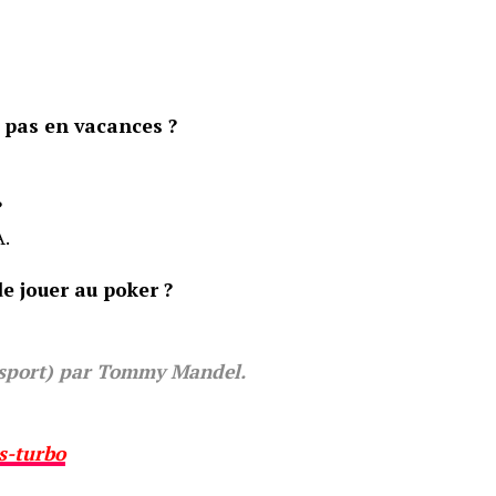
z pas en vacances ?
?
A.
e jouer au poker ?
sport) par Tommy Mandel.
s-turbo