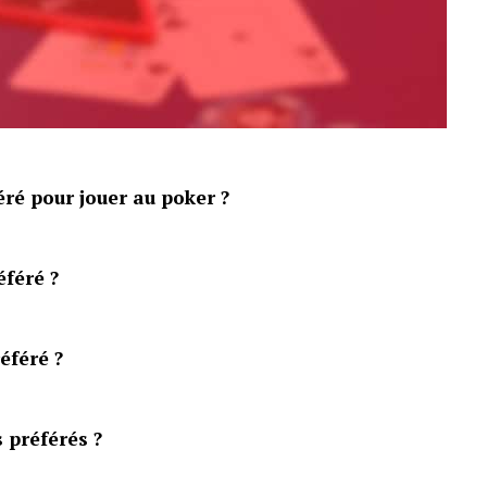
éré pour jouer au poker ?
éféré ?
éféré ?
 préférés ?