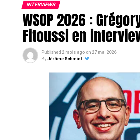
INTERVIEWS
WSOP 2026 : Grégor
Fitoussi en intervie
Published
2 mois ago
on
27 mai 2026
By
Jérôme Schmidt