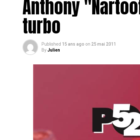
Anthony "Nartoof
turbo
Published
15 ans ago
on
25 mai 2011
By
Julien