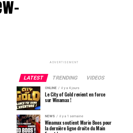
ew-
ADVERTISEMENT
LATEST
TRENDING
VIDEOS
ONLINE
il y a 4 jours
Le City of Gold revient en force
sur Winamax !
NEWS
il y a 1 semaine
Winamax soutient Mario Boos pour
la dernière ligne droite du Main