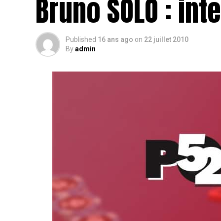
Bruno SOLO : int
Published
16 ans ago
on
22 juillet 2010
By
admin