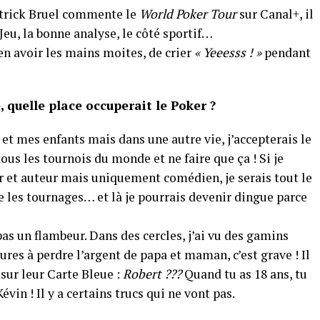
Patrick Bruel commente le
World Poker Tour
sur Canal+, il
 Jeu, la bonne analyse, le côté sportif…
’en avoir les mains moites, de crier
« Yeeesss ! »
pendant
 quelle place occuperait le Poker ?
 et mes enfants mais dans une autre vie, j’accepterais le
 tous les tournois du monde et ne faire que ça ! Si je
ur et auteur mais uniquement comédien, je serais tout le
e les tournages… et là je pourrais devenir dingue parce
as un flambeur. Dans des cercles, j’ai vu des gamins
res à perdre l’argent de papa et maman, c’est grave ! Il
 sur leur Carte Bleue :
Robert ???
Quand tu as 18 ans, tu
vin ! Il y a certains trucs qui ne vont pas.