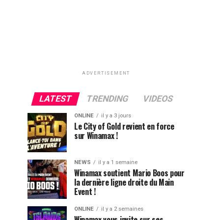
ADVERTISEMENT
LATEST
TRENDING
VIDEOS
ONLINE
il y a 3 jours
Le City of Gold revient en force
sur Winamax !
NEWS
il y a 1 semaine
Winamax soutient Mario Boos pour
la dernière ligne droite du Main
Event !
ONLINE
il y a 2 semaines
Winamax vous invite sur ses