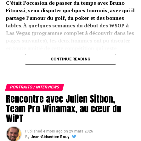
C’était l’occasion de passer du temps avec Bruno
Fitoussi, venu disputer quelques tournois, avec qui il
partage l’amour du golf, du poker et des bonnes
tables. À quelques semaines du début des WSOP à
Las Vegas (programme complet à découvrir dans les
pages suivantes), les deux hommes ont pu discuter
en toute amitié de cette compétition qui reste
indétrônable dans le cœur des joueurs et le
CONTINUE READING
panthéon des amoureux du beau jeu.
Par Jérôme Schmidt / photographies : Caroline
Darcourt
PORTRAITS / INTERVIEWS
Rencontre avec Julien Sitbon,
Team Pro Winamax, au cœur du
Grégory, quelle est l’offre actuelle des World Series
WiPT
en termes de tournois
live
, de par le monde ?
Published
4 mois ago
on
29 mars 2026
Grégory Chochon :
Il y a bien sûr les WSOP à Las Vegas,
By
Jean-Sébastien Rouy