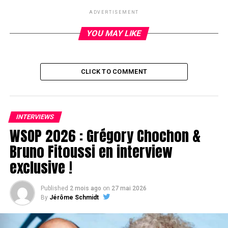
DON'T MISS
ADVERTISEMENT
Dans le Carré reçoit Bruno Fitoussi
YOU MAY LIKE
CLICK TO COMMENT
INTERVIEWS
WSOP 2026 : Grégory Chochon &
Bruno Fitoussi en interview
exclusive !
Published
2 mois ago
on
27 mai 2026
By
Jérôme Schmidt