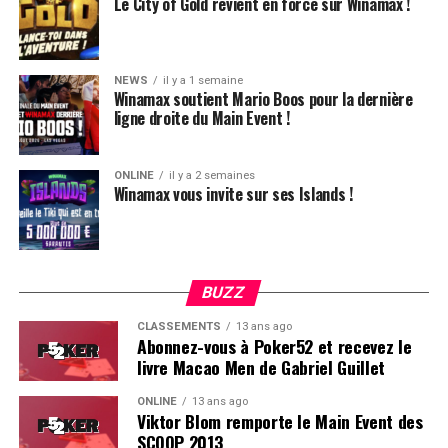
Le City of Gold revient en force sur Winamax !
surfer sur l’ADN poker live, la marque de fabrique de
Quand on ne connaît pas les tenants et aboutissants
plus faibles, à l’époque. Avant, comme on me l’a rappelé,
PMU Poker.
d’un move, il vaut mieux ne pas le faire, et encore une
les seuls tournois à 1 000 ou 1 500 $ c’était des…
fois, se cantonner à ce que l’on sait faire ! Il faut
satellites [
rires
]
!
En 2020, j’ai intégré le groupe Barrière pour piloter le
prendre son temps, prendre du
plaisir
et ne pas
NEWS
il y a 1 semaine
Winamax soutient Mario Boos pour la dernière
développement de leur offre digitale. L’objectif :
s’éparpiller. Restez solide !
Bruno Fitoussi :
En fait, l’offre et la popularité des
ligne droite du Main Event !
préparer le futur des casinos physiques dans un monde
tournois se sont détachées avec des sommes
de plus en plus connecté. Et juste avant de lancer
Les-
En plus, si tu fais quelque chose et que tu dévies de ce
faramineuses d’un côté et une scène high-roller qui n’a
Enjeux.com
, j’ai occupé le poste de directeur marketing
que tu sais faire, et que tu bust, tu vas le regretter…
ONLINE
il y a 2 semaines
jamais été aussi folle, et de l’autre une explosion du
Winamax vous invite sur ses Islands !
et communication chez Texapoker, une aventure courte
alors si tu joues normalement et que tu perds, tu auras
nombre de joueurs dans les plus petits buy-in.
mais intense, au cœur de la plus belle scène du poker
beaucoup moins de regret.
live. Ces expériences m’ont donné une vision globale du
secteur, à la fois côté opérateurs, événementiel et
Tu as dû jouer pas mal de joueurs amateurs
communication et surtout une conviction : celle que
BUZZ
depuis ton arrivée En tant que pro, comment tu
Quelle était votre volonté au sein des WSOP lorsque
l’industrie du jeu a besoin d’être mieux racontée.
t’adaptes à ce field, qui n’est sûrement pas le
vous avez inventé le Colossus, par exemple ? C’était
CLASSEMENTS
13 ans ago
même que ceux que tu as l’habitude de jouer ?
Abonnez-vous à Poker52 et recevez le
une volonté de démocratiser le poker ?
Quelle est la volonté derrière “Les Enjeux” ?
livre Macao Men de Gabriel Guillet
Sur les tournois que je joue, ce n’est pas le même type
Grégory Chochon :
Les WSOP sont une institution
Le jeu est un secteur fascinant, en pleine mutation. On
d’amateur. Ce sont des amateurs réguliers qui font
ONLINE
13 ans ago
prestigieuse, mais ce n’est pas forcément réservé à une
Viktor Blom remporte le Main Event des
assiste à une recomposition de fond : des acteurs
toujours les tournois à 500 € et à 1000 €, et qui sont des
élite. Il ne faut pas oublier que la personne qui a fait
SCOOP 2013