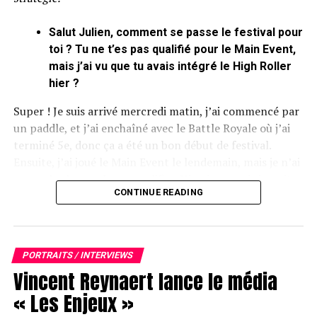
Salut Julien, comment se passe le festival pour
Comment l’offre s’est-elle affinée avec le temps ?
toi ? Tu ne t’es pas qualifié pour le Main Event,
Grégory Chochon :
On a fait du WSOP Paradise un
mais j’ai vu que tu avais intégré le High Roller
nouveau tournoi phare de l’année, dans une esthétique
hier ?
high-roller assumée qui attire un autre type de joueurs,
Super ! Je suis arrivé mercredi matin, j’ai commencé par
une sorte de « convention » des high-rollers qui veulent
un paddle, et j’ai enchaîné avec le Battle Royale où j’ai
bien finir l’année [
rires
] ! Côté WSOP à Las Vegas, on n’y
terminé 5e, donc ça a été un bon début de festival.
touche pas au vu du succès qui ne fait que grandir, quant
Ensuite, j’ai joué le Main Event le lendemain, mais je n’ai
à l’Europe, on voulait tenter Prague, et a priori les
pas eu la chance de me qualifier. Hier, je me suis inscrit
chiffres nous donnent raison, les joueurs sont venus
CONTINUE READING
sur le High Roller, et aujourd’hui, à partir de 12h30, j’ai
vraiment en masse. On a rajouté un Ladies, afin de créer
le Day 2 de ce même tournoi à jouer ! J’ai 1 million de
un événement pour tout le monde. Côté buy-in, tu as
jetons, sur un average à 450.000, donc c’est plutôt pas
25 000 $ pour le Paradise, 10 000 $ pour Vegas et
mal.
5 000 € pour les WSOP-E. On veut que chacun de ces
PORTRAITS / INTERVIEWS
Main Event soit le plus important de l’année, dans sa
Vincent Reynaert lance le média
Hier, j’étais à la table d’Alexandre Reard et de Malcom,
propre catégorie, et je crois qu’on fait tout pour que ça
donc l’ambiance était conviviale, c’était cool !
« Les Enjeux »
soit le cas.