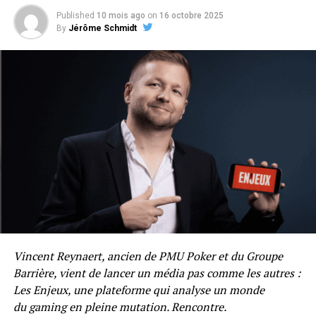
Le WiPT est connu comme étant un tournoi
Bruno Fitoussi :
Et comme vous rajoutez les WSOP-C,
Published
10 mois ago
on
16 octobre 2025
mélangeant Pros et Amateurs. Est-ce que tu
By
Jérôme Schmidt
ça crée une pyramide vraiment bien construite en
ressens une différence de niveau entre
termes d’écosystème… Vegas reste mythique, c’est
aujourd’hui et il y a 5 ans ?
vraiment le sommet de la pyramide, même si, tu as
raison Grégory, les WSOP Paradise prennent de plus en
Question intéressante ! Oui, il y a quand même une
plus d’importance…
petite
progression à ce niveau-là, surtout avec tous les
contenus disponibles sur internet, les solvers etc…
Grégory Chochon :
Le prizepool global de Paradise
Maintenant, même les amateurs commencent à
rejoint petit à petit celui de Vegas, notamment car le
regarder pas mal de vidéos et à progresser. Ils
buy-in est plus élevé, mais aussi car on autorise les re-
s’améliorent surtout dans leur agressivité, dans le fait
entry. Aux Bahamas, tu peux buy-in en crypto, alors qu’à
de relancer plus préflop, d’avoir plus de mains en bluff.
Vegas, c’est impossible. Pour te donner une idée, au
Personnellement, je trouve que le niveau n’a pas
moment de cash-out lors des WSOP Paradise, on a fait…
augmenté considérablement, mais il a augmenté quand
trois virements bancaires seulement ! La très grande
même !
majeure partie des cash-out est faite soit via Luxon, soit
Vincent Reynaert, ancien de PMU Poker et du Groupe
en USDT.
Barrière, vient de lancer un média pas comme les autres :
Il y a plus de réflexion, plus de compréhension du jeu,
ça
Les Enjeux, une plateforme qui analyse un monde
se sent aux tables. Il y a beaucoup de contenus gratuits
du gaming en pleine mutation. Rencontre.
aujourd’hui. Même nous, chez Winamax, on fait