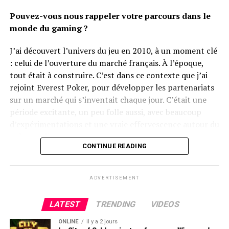
beaucoup de Masterclass, on fait des choses qui
Bruno, quel est votre avis sur l’évolution de ces buy-
Pouvez-vous nous rappeler votre parcours dans le
permettent d’avoir une base plus solide, surtout pour ce
in au fil du temps – à la fois en tant que joueur et en
monde du gaming ?
type d’événement.
tant que professionnel du poker ?
J’ai découvert l’univers du jeu en 2010, à un moment clé
Quel conseil donnerais-tu à un amateur qui se
Bruno Fitoussi :
C’est un très vaste sujet, car à l’époque
: celui de l’ouverture du marché français. À l’époque,
serait qualifié pour le Day 3 ? Y a-t-il une
de l’Aviation Club de France il y a environ vingt ans, le
tout était à construire. C’est dans ce contexte que j’ai
différence d’approche à avoir entre les Days 1
Grand Prix de Paris, qui était un tournoi
brandé
World
rejoint Everest Poker, pour développer les partenariats
et 2, et le Day 3 ?
Poker Tour, avait un buy-on de 10 000 €. En argent
sur un marché qui s’inventait chaque jour. C’était une
constant, cela donnerait du 17 000 €… Aujourd’hui, à
période excitante, un peu folle aussi, avec beaucoup
J’ai des différences d’approche, mais ce que je donnerais
part les Bahamas et tous les Triton, on ne propose plus
d’expérimentations et une vraie effervescence autour du
principalement comme
conseil
, ce serait de ne pas
de tournois supérieurs à 5 000 € en Europe. On assiste
poker en ligne.
visualiser ça comme un Day 3 ! Il ne faut pas trop se
donc à une montée en gamme de certains buy-in avec
CONTINUE READING
mettre de pression, et surtout, jouer son jeu, et ne
les WSOP Paradise ou le succès des Triton – qui est un
Un peu moins de 2 ans plus tard, j’ai rejoint le PMU. 8
surtout pas essayer de changer sa façon de jouer. Bien
écosystème à lui tout seul –, mais aussi à une
années passionnantes pendant lesquelles j’ai eu la
évidemment, sur un Day 3 il y a déjà une notion d’ICM,
multiplication des petits buy-in. Il suffit de regarder le
ADVERTISEMENT
chance de travailler sur le développement du poker
dans le sens où on se rapproche des grosses sommes
succès des tournois Texapoker à 300 ou 500 €…
dans une entreprise dont ce n’est pas le coeur de métier.
d’argent. Mais il ne faut surtout pas essayer des choses
LATEST
TRENDING
VIDEOS
C’est à ce moment-là qu’est né le France Poker Open
que l’on ne sait pas faire.
Grégory Chochon :
Cela a été un vrai sujet pour les
(FPO), un circuit que nous avons créé avec l’ambition de
ONLINE
il y a 2 jours
World Series lorsqu’on a décidé de proposer des buy-in