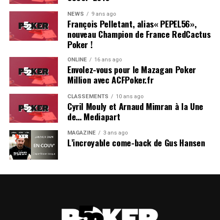
comme Winamax ou Betclic ont complètement
gens qui ont un peu d’argent, qui ont un travail à côté…
rentrer le poker dans l’ère moderne, c’est Chris
bouleversé les codes, les casinos physiques amorcent
Donc ils sont ce que j’appelle des amateurs réguliers.
NEWS
9 ans ago
Moneymaker lorsqu’il remporte le Main Event… Donc
François Pelletant, alias« PEPEL56»,
une transition vers le digital, la filière hippique doit se
un amateur venu de nulle part, qui élimine des pros et
nouveau Champion de France RedCactus
Pour revenir à ta question, les gens ont deux approches
réinventer pour séduire une nouvelle génération de
e
Poker !
écrit la légende du poker du XXI
siècle. Donc, oui, il y a
avec nous. Hier, j’ai discuté un peu avec Romain et il m’a
joueurs, et la régulation évolue vers plus d’ouverture,
les meilleurs joueurs du monde, mais cela fait partie de
dit qu’il avait passé sa journée à se faire bluffer, dans des
notamment avec la possible arrivée des casinos en ligne,
ONLINE
16 ans ago
l’histoire des WSOP d’avoir des inconnus qui se révèlent.
Envolez-vous pour le Mazagan Poker
spots improbables ! En gros, soit ils veulent nous bluffer
le jeu est de moins en moins un tabou.
Million avec ACFPoker.fr
L’année du premier Colossus, on a enregistré 8 000
à tout prix, soit ils ne veulent pas du tout nous jouer car
nouveaux joueurs, des
first-timers
, qui n’avaient jamais
Bref, c’est un moment charnière. Et pourtant, il
ils ont en quelque sorte « peur » de nous affronter. Il
CLASSEMENTS
10 ans ago
participé aux WSOP auparavant. Comme l’a dit Bruno, à
Cyril Mouly et Arnaud Mimran à la Une
n’existait pas de média francophone pour documenter
faut donc s’adapter et bien cerner les profils que tu as
l’époque, même les joueurs récréatifs avaient des
de… Mediapart
ces transformations. Les informations circulent, mais
en face de toi.
moyens et ils étaient prêts à jouer chers ; de nos jours, il
souvent de façon éclatée, entre des communiqués
MAGAZINE
3 ans ago
y a énormément de passionnés qui n’ont pas les moyens
Il y a aussi un truc, c’est ce que j’appelle « les fils qui se
institutionnels, des sites d’actualité très spécialisés ou
L’incroyable come-back de Gus Hansen
de payer un trop gros buy-in, et il a fallu s’adapter.
touchent ». Desfois, tu as des joueurs de poker qui sont
des analyses en anglais.
Avant qu’on ne propose ces « petits » tournois, les
très très sérieux, et d’un seul coup, ils craquent
autres casinos de Vegas remplissaient leurs salles avec
Avec
Les Enjeux
, on veut justement combler ce vide.
complètement ! Soit parce qu’ils ne sont pas habitués à
des festivals moins chers en parallèle, et cela a prouvé la
Notre ambition est de devenir un point de convergence
la pression, ou qu’ils se retrouvent dans un spot qu’ils
demande énorme d’un tel type de public.
: un lieu où les différents acteurs, opérateurs,
ne comprennent pas, donc ils envoient tout un peu
Financièrement, ce n’est pas une opération très
fournisseurs, régulateurs, start-up, juristes, etc. peuvent
n’importe comment… Donc voilà comment on s’adapte,