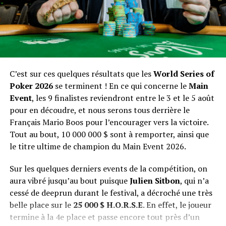
DON'T MISS
WSOP sur les canaux habituels de
Winamax
les 3, 4 et 5
Cristiano Ronaldo : nouvelle attraction du online ?
août, comme il a été possible de le faire tout au long de
l’été. Le streaming YouTube, le reportage complet ainsi
que les séquences vidéo sur les réseaux sociaux seront
disponibles pour vous tenir informé de la progression de
la table finale !
C’est sur ces quelques résultats que les
World Series of
Poker 2026
se terminent ! En ce qui concerne le
Main
Event
, les 9 finalistes reviendront entre le 3 et le 5 août
pour en découdre, et nous serons tous derrière le
Français Mario Boos pour l’encourager vers la victoire.
Tout au bout, 10 000 000 $ sont à remporter, ainsi que
le titre ultime de champion du Main Event 2026.
Sur les quelques derniers events de la compétition, on
aura vibré jusqu’au bout puisque
Julien Sitbon
, qui n’a
cessé de deeprun durant le festival, a décroché une très
belle place sur le
25 000 $ H.O.R.S.E
. En effet, le joueur
termine à la 4e place et passe encore tout près d’un