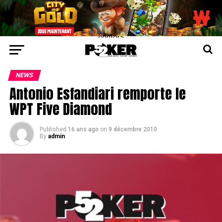
center>
NEWS
Antonio Esfandiari remporte le
WPT Five Diamond
Published
16 ans ago
on
9 décembre 2010
By
admin