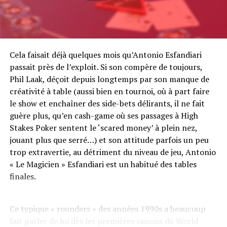
Cela faisait déjà quelques mois qu’Antonio Esfandiari
passait près de l’exploit. Si son compère de toujours,
Phil Laak, déçoit depuis longtemps par son manque de
créativité à table (aussi bien en tournoi, où à part faire
le show et enchaîner des side-bets délirants, il ne fait
guère plus, qu’en cash-game où ses passages à High
Stakes Poker sentent le ‘scared money’ à plein nez,
jouant plus que serré…) et son attitude parfois un peu
trop extravertie, au détriment du niveau de jeu, Antonio
« Le Magicien » Esfandiari est un habitué des tables
finales.
Ce typique « rounders » des années 1990s a beaucoup
fait parler de lui dès les premières saisons du World