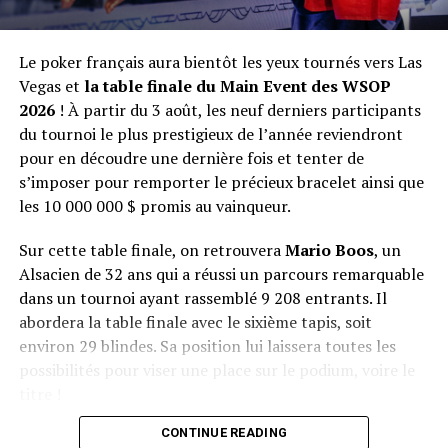
Robl signe ainsi une magnifique 2nd place qui le
propulse en haut des gagnants de l’année 2010 et
entame un palmarès live qui devrait vite s’étoffer…
Le poker français aura bientôt les yeux tournés vers Las
Vegas et
la table finale du Main Event des WSOP
Place
Player
Winnings
2026
! À partir du 3 août, les neuf derniers participants
du tournoi le plus prestigieux de l’année reviendront
1
Antonio Esfandiari
$870,124
pour en découdre une dernière fois et tenter de
s’imposer pour remporter le précieux bracelet ainsi que
2
Andrew Robl
$549,003
les 10 000 000 $ promis au vainqueur.
3
Vanessa Rousso
$358,964
4
John Racener
$232,271
Sur cette table finale, on retrouvera
Mario Boos
, un
Alsacien de 32 ans qui a réussi un parcours remarquable
5
Kirk Morrison
$168,924
dans un tournoi ayant rassemblé 9 208 entrants. Il
6
Ted Lawson
$126,693
abordera la table finale avec le sixième tapis, soit
7
Kianoosh Mohajeri
$97,131
environ 29 blindes. Sa position lui laissera toutes les
possibilités pour viser une place sur le podium, voire le
8
Andrew Lichtenberger
$67,570
titre !
9
Sorel Mizzi
$59,123
CONTINUE READING
Face à lui, la concurrence sera relevée, puisqu’il
10
Ray Dehkharghani
$50,677