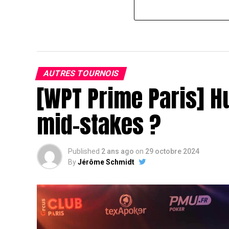
AUTRES TOURNOIS
[WPT Prime Paris] H
mid-stakes ?
Published
2 ans ago
on
29 octobre 2024
By
Jérôme Schmidt