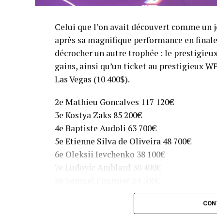
Celui que l’on avait découvert comme un j
après sa magnifique performance en finale
décrocher un autre trophée : le prestigieu
gains, ainsi qu’un ticket au prestigieux 
Las Vegas (10 400$).
2e Mathieu Goncalves 117 120€
3e Kostya Zaks 85 200€
4e Baptiste Audoli 63 700€
5e Etienne Silva de Oliveira 48 700€
6e Oleksii Ievchenko 38 100€
7e Ludovic Amblard 30 400€
8e Samuel Fournier 24 500€
CON