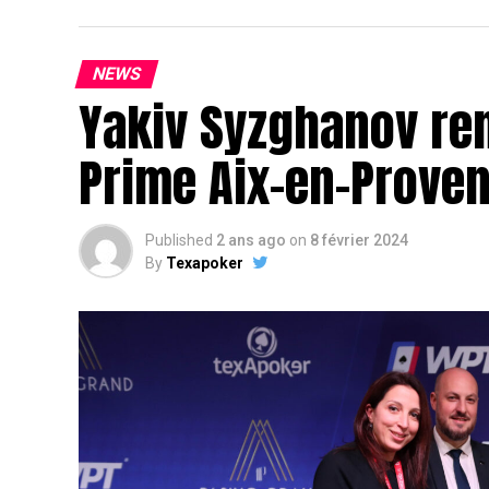
NEWS
Yakiv Syzghanov re
Prime Aix-en-Prove
Published
2 ans ago
on
8 février 2024
By
Texapoker