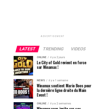
ADVERTISEMENT
LATEST
TRENDING
VIDEOS
ONLINE
il y a 2 jours
Le City of Gold revient en force
sur Winamax !
NEWS
il y a 1 semaine
Winamax soutient Mario Boos pour
la dernière ligne droite du Main
Event !
ONLINE
il y a 2 semaines
Winamax vous invite sur ses