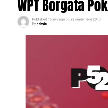
WPT Borgata Pok
Published
16 ans ago
on
22 septembre 2010
By
admin