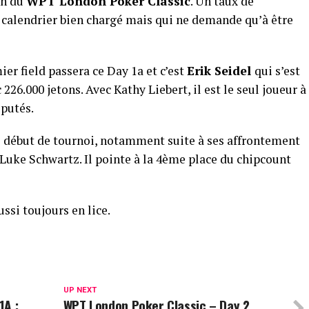
on du
WPT London Poker Classic
. Un taux de
n calendrier bien chargé mais qui ne demande qu’à être
er field passera ce Day 1a et c’est
Erik Seidel
qui s’est
226.000 jetons. Avec Kathy Liebert, il est le seul joueur à
sputés.
 ce début de tournoi, notamment suite à ses affrontement
Luke Schwartz. Il pointe à la 4ème place du chipcount
ssi toujours en lice.
UP NEXT
1A :
WPT London Poker Classic – Day 2