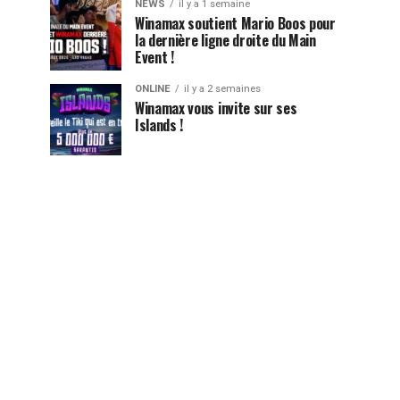
NEWS
il y a 1 semaine
Winamax soutient Mario Boos pour
la dernière ligne droite du Main
Event !
ONLINE
il y a 2 semaines
Winamax vous invite sur ses
Islands !