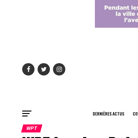
DERNIÈRES ACTUS
CO
WPT