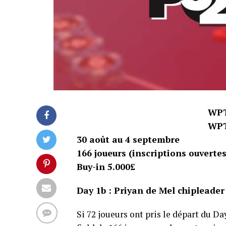
WPT
WPT
30 août au 4 septembre
166 joueurs (inscriptions ouvertes
Buy-in 5.000£
Day 1b : Priyan de Mel chipleader
Si 72 joueurs ont pris le départ du Da