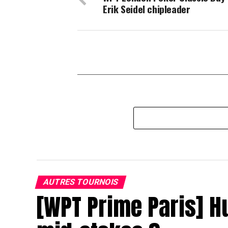
Erik Seidel chipleader
AUTRES TOURNOIS
[WPT Prime Paris] H