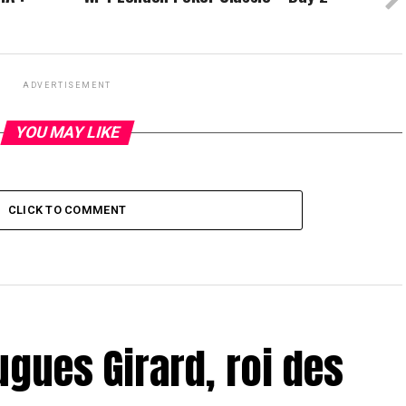
ADVERTISEMENT
YOU MAY LIKE
CLICK TO COMMENT
ugues Girard, roi des