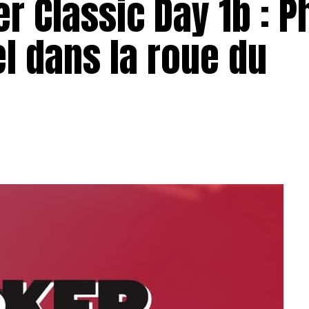
 Classic Day 1b : Ph
el dans la roue du