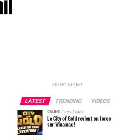
il
ADVERTISEMENT
LATEST
TRENDING
VIDEOS
ONLINE
il y a 4 jours
Le City of Gold revient en force
sur Winamax !