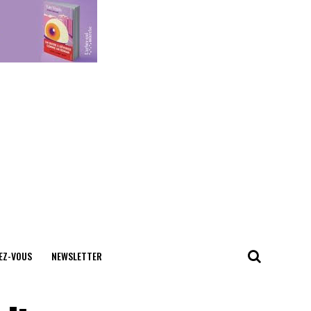
EZ-VOUS
NEWSLETTER