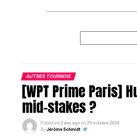
AUTRES TOURNOIS
[WPT Prime Paris] H
mid-stakes ?
Published
2 ans ago
on
29 octobre 2024
By
Jérôme Schmidt