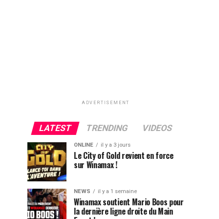
ADVERTISEMENT
LATEST
TRENDING
VIDEOS
ONLINE
il y a 3 jours
Le City of Gold revient en force
sur Winamax !
NEWS
il y a 1 semaine
Winamax soutient Mario Boos pour
la dernière ligne droite du Main