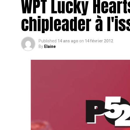
WPT Lucky Hearts
chipleader à l'is
Published
14 ans ago
on
14 février 2012
By
Elaine