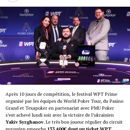
Après 10 jours de compétition, le festival WPT Prime
organisé par les équipes du World Poker Tour, du Pasino
Grand et Texapoker en partenariat avec PMU Poker
s’est achevé lundi soir avec la victoire de l’ukrainien
Yakiv Syzghanov
. Le très bon joueur régulier du circuit
européen empoche
133 400€ dont un ticket WPT