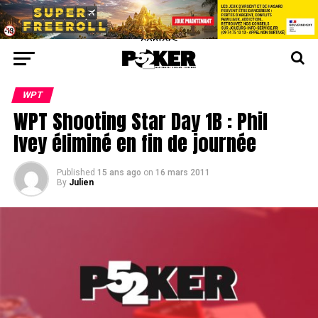
center>
WPT
WPT Shooting Star Day 1B : Phil
Ivey éliminé en fin de journée
Published
15 ans ago
on
16 mars 2011
By
Julien