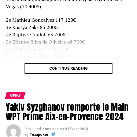
RELATED TOPICS:
Vegas (10 400$).
UP NEXT
2e Mathieu Goncalves 117 120€
WPT Diamond Championship diffusé dès ce soir 0h15 sur
RTL9
3e Kostya Zaks 85 200€
4e Baptiste Audoli 63 700€
DON'T MISS
5e Etienne Silva de Oliveira 48 700€
WPT Bay 101 Shooting Star – Day 1A : Kara Scott dans le
Top 3
6e Oleksii Ievchenko 38 100€
7e Ludovic Amblard 30 400€
8e Samuel Fournier 24 500€
CONTINUE READING
NEWS
Yakiv Syzghanov remporte le Main
WPT Prime Aix-en-Provence 2024
Published
2 ans ago
on
8 février 2024
By
Texapoker