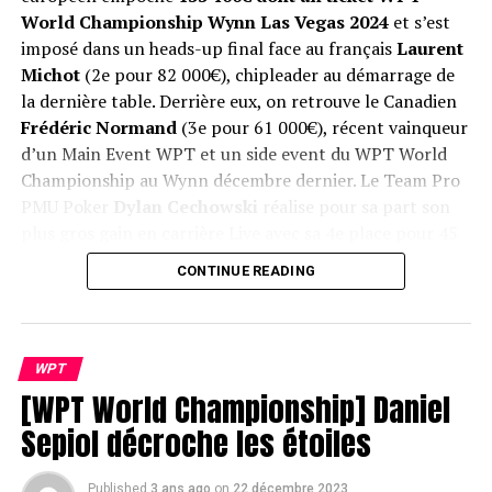
World Championship Wynn Las Vegas 2024
et s’est
imposé dans un heads-up final face au français
Laurent
Michot
(2e pour 82 000€), chipleader au démarrage de
la dernière table. Derrière eux, on retrouve le Canadien
Frédéric Normand
(3e pour 61 000€), récent vainqueur
d’un Main Event WPT et un side event du WPT World
Championship au Wynn décembre dernier. Le Team Pro
PMU Poker
Dylan Cechowski
réalise pour sa part son
plus gros gain en carrière Live avec sa 4e place pour 45
000€.
CONTINUE READING
WPT
[WPT World Championship] Daniel
Sepiol décroche les étoiles
Published
3 ans ago
on
22 décembre 2023