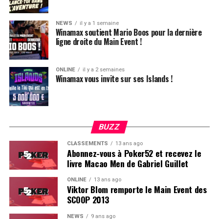
NEWS
il y a 1 semaine
Winamax soutient Mario Boos pour la dernière
ligne droite du Main Event !
ONLINE
il y a 2 semaines
Winamax vous invite sur ses Islands !
BUZZ
CLASSEMENTS
13 ans ago
Abonnez-vous à Poker52 et recevez le
livre Macao Men de Gabriel Guillet
ONLINE
13 ans ago
Viktor Blom remporte le Main Event des
SCOOP 2013
Résultats High Roller 2 200€ WPT Prime Aix-en-
Provence 2024 / Prizepool 186 240€ / 97 entrants / 13
NEWS
9 ans ago