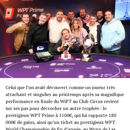
Structure des places payées
1st: $1,039,000
2nd: $595,300
3rd: $369,800
4th: $295,800
5th: $221,800
6th: $148,000
7th-8th: $73,900
9th-10th: $48,100
11th-12th: $37,000
13th-18th: $29,500
Celui que l’on avait découvert comme un joueur très
19th-24th: $25,800
attachant et singulier au printemps après sa magnifique
25th-30th: $22,100
performance en finale du WiPT au Club Circus revient
31st-36th: $18,400
sur ses pas pour décrocher un autre trophée : le
37th-45th: $15,000
prestigieux WPT Prime à 1100€, qui lui rapporte 180
000€ de gains, ainsi qu’un ticket au prestigieux WPT
World Championship de fin d’année, au Wynn de Las