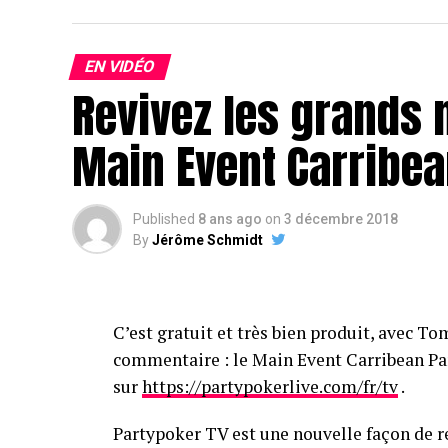
EN VIDÉO
Revivez les grands
Main Event Carribea
Published
8 ans ago
on
3 décembre 2018
By
Jérôme Schmidt
C’est gratuit et très bien produit, avec T
commentaire : le Main Event Carribean Par
sur
https://partypokerlive.com/fr/tv
.
Partypoker TV est une nouvelle façon de r