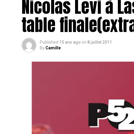
Nicolas Levi à L
table finale(extra
Published
15 ans ago
on
8 juillet 2011
By
Camille