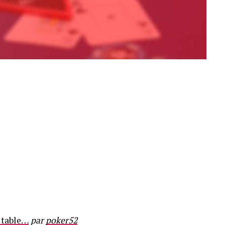
a table…
par
poker52