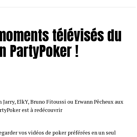
 moments télévisés du
n PartyPoker !
om Jarry, ElkY, Bruno Fitoussi ou Erwann Pêcheux aux
tyPoker est à redécouvrir
egarder vos vidéos de poker préférées en un seul