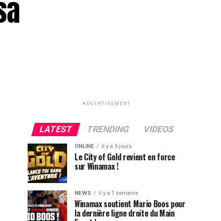
sa
ADVERTISEMENT
LATEST
TRENDING
VIDEOS
ONLINE
il y a 3 jours
Le City of Gold revient en force
sur Winamax !
NEWS
il y a 1 semaine
Winamax soutient Mario Boos pour
la dernière ligne droite du Main