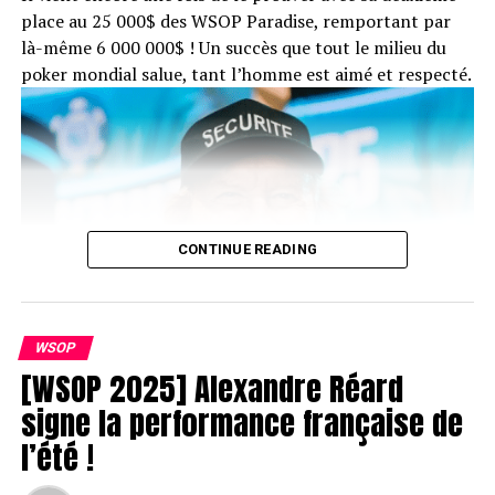
d’organiser cet événement au futur Club Casino
place au 25 000$ des WSOP Paradise, remportant par
Partouche. »
là-même 6 000 000$ ! Un succès que tout le milieu du
poker mondial salue, tant l’homme est aimé et respecté.
CONTINUE READING
WSOP
[WSOP 2025] Alexandre Réard
signe la performance française de
l’été !