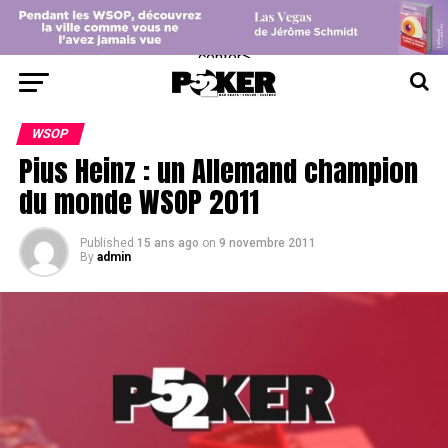
center>
WSOP
Pius Heinz : un Allemand champion
du monde WSOP 2011
Published
15 ans ago
on
9 novembre 2011
By
admin