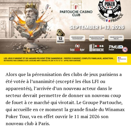
Le plus « malheureux » de ces jeunes millionaires n’est
autre que Ben Lamb. L’Américain pourra toujours se
consoler avec deux victoires de choix : le titre de joueur
WSOP 2011 et, accessoirement, les quelques 4 millions
de dollars réservé au troisième de la compétition… Mais
Lamb était revenu au mois de Novembre avec de claires
ambitions, dont celle de raser la table finale…
C’est en deux temps que Lamb rejoint le « rail », suite à
une remontée en dernière minute de Stazko. Le Tchèque
bat tout d’abord le Roi-Valet de coeur de Lamb avec une
Alors que la pérennisation des clubs de jeux parisiens a
paire de 7 qui tient sur un board bat : 9-2-2-3-10. Après
été votée à l’unanimité (excepté les élus LFI ou
ce coup, il ne reste plus que 12,5 millions de jetons à
apparentés), l’arrivée d’un nouveau acteur dans le
Lamb.
secteur devrait permettre de donner un nouveau coup
de fouet à ce marché qui vivotait. Le Groupe Partouche,
Le coup suivant, Stazko se contente de payer la relance
qui accueille en ce moment la grande finale du Winamax
au bouton de Heinz. Sur un board, As-9-6, multicolore,
Poker Tour, va en effet ouvrir le 11 mai 2026 son
Stazko relance à 3 millions, payé par Heinz après 30
nouveau club à Paris.
secondes de réflexion. Le turn tombe, un 9, checké par