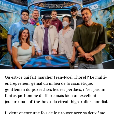
statistiques et deux « briques » plus tard, il reprend le
internationale. Je remercie encore une fois le directeur
chiplead, avec quatre fois plus de jetons… La dernière
des opérations des WSOP Gregory Chochon pour sa
main sera anecdotique : la hauteur As-Roi d’Heinz qui
confiance et nous avons hâte de travailler main dans la
bat le 10-7 de trèfle de Staskzo, shortstack. Une très
main avec les équipes du Partouche Casino Club. ».
belle victoire, en tout cas, qui confirme la santé du
poker européen…
Côté WSOP :
« Après une première étape réussie à Paris
en 2024, nous sommes très fiers de poursuivre et
d’amplifier la présence du WSOP Circuit dans la capitale.
RELATED TOPICS:
Paris est une ville iconique pour le jeu et le
UP NEXT
divertissement en Europe, et cette nouvelle étape
Le calendrier complet des WSOP 2012 est disponible !
marque clairement une montée en puissance pour le
circuit,
a poursuivi Grégory Chochon, COO (Chief
DON'T MISS
Le streaming de la table finale des WSOP 2011, cette
Qu’est-ce qui fait marcher Jean-Noël Thorel ? Le multi-
Operating Officer) des WSOP.
Cet événement s’inscrit
nuit à 1h30
entrepreneur génial du milieu de la cosmétique,
dans la continuité de notre collaboration avec le Groupe
gentleman du poker à ses heures perdues, n’est pas un
Partouche, aujourd’hui une référence incontournable du
fantasque homme d’affaire mais bien un excellent
secteur des casinos en Europe. Leur expertise et leur
joueur « out-of-the-box » du circuit high-roller mondial.
savoir-faire n’ont rien à envier aux plus grands
établissements de Las Vegas, et nous sommes honorés
Il vient encore une fois de le prouver avec sa deuxième