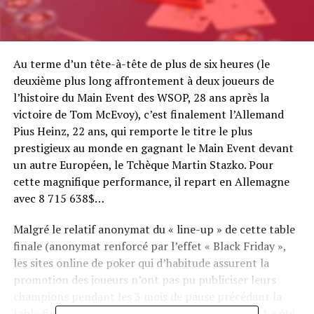
Au terme d’un tête-à-tête de plus de six heures (le
deuxième plus long affrontement à deux joueurs de
l’histoire du Main Event des WSOP, 28 ans après la
victoire de Tom McEvoy), c’est finalement l’Allemand
Pius Heinz, 22 ans, qui remporte le titre le plus
prestigieux au monde en gagnant le Main Event devant
un autre Européen, le Tchèque Martin Stazko. Pour
cette magnifique performance, il repart en Allemagne
avec 8 715 638$…
Malgré le relatif anonymat du « line-up » de cette table
finale (anonymat renforcé par l’effet « Black Friday »,
les sites online de poker qui d’habitude assurent la
promotion des joueurs n’ont pas pu publiciser leurs
champions pendant les 3 mois de pause précédant la
table finale des November Nine), cette cuvée 2011 a été,