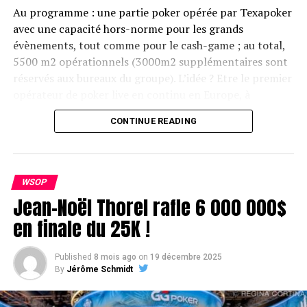
les deux joueurs. A la river, un Valet, sur lequel Stazko
Au programme : une partie poker opérée par Texapoker
mise 4,5 millions. Au bout de quelques minutes, Heinz
avec une capacité hors-norme pour les grands
relance à 14,2 millions. Le Tchèque prend 5 bonnes
évènements, tout comme pour le cash-game ; au total,
minutes, puis se décide à payer. Bonne décision : les Rois
5500 m2 opérationnels (3000m2 supplémentaires sont
du Tchèque sont bien loin devant le Roi-Dame de
réservés aux bureaux du groupe). L’idée ? Etre le premier
l’Allemand…
opérateur de poker live en continu en Europe, à
l’équivalent des grandes années du casino Rozvadov.
Quelques mains suivantes, c’est au tour de Lamb d’aller
CONTINUE READING
L’arrivée des WSOPC du 1er au 13 septembre dans ce
à tapis depuis la petite blinde, avec seulement Dame-6
cadre flambant neuf signe une synergie qui souligne le
en main, payé instantanément par les Valets de Stazko,
retour au premier plan du poker, qui affiche une santé
qui élimine le dernier Américain en course.
excellente.
WSOP
La main clé dans le duel entre Stazko et Heinz : un tapis
Jean-Noël Thorel rafle 6 000 000$
Les deux figures centrales du poker made in France ne
payé pour un pot de 160 millions de jetons. Sur un
en finale du 25K !
s’y trompent pas :
« Après Aix-en-Provence, l’étroite
board 10-7-Roi avec deux trèfles, Stazko se décide à
collaboration entre le Groupe Partouche, les WSOP et
payer le tapis de Heinz après de longues minutes de
Texapoker se poursuit en France avec cette étape
réflexion. Le Tchèque a pourtant Dame-9 de trèfle en
Published
8 mois ago
on
19 décembre 2025
By
Jérôme Schmidt
parisienne à venir,
a déclaré le fondateur et PDG de
main, et l’Allemand uniquement As-Dame de coeur.
Texapoker Apo Chantzis.
Le futur Partouche Casino Club
C’est pourtant lui qui est devant en terme de
sera le lieu idéal pour accueillir cet événement d’ampleur