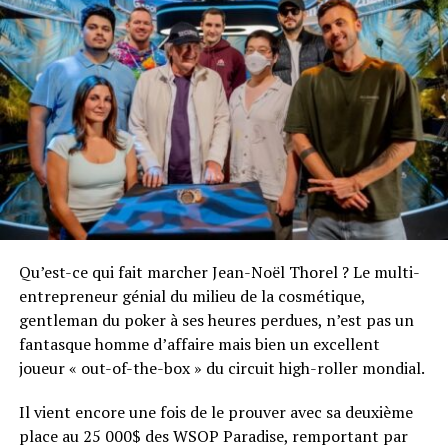
des opérations des WSOP Gregory Chochon pour sa
confiance et nous avons hâte de travailler main dans la
main avec les équipes du Partouche Casino Club. ».
Côté WSOP :
« Après une première étape réussie à Paris
en 2024, nous sommes très fiers de poursuivre et
d’amplifier la présence du WSOP Circuit dans la capitale.
Paris est une ville iconique pour le jeu et le
divertissement en Europe, et cette nouvelle étape
marque clairement une montée en puissance pour le
circuit,
a poursuivi Grégory Chochon, COO (Chief
Qu’est-ce qui fait marcher Jean-Noël Thorel ? Le multi-
Operating Officer) des WSOP.
Cet événement s’inscrit
entrepreneur génial du milieu de la cosmétique,
dans la continuité de notre collaboration avec le Groupe
gentleman du poker à ses heures perdues, n’est pas un
Partouche, aujourd’hui une référence incontournable du
fantasque homme d’affaire mais bien un excellent
secteur des casinos en Europe. Leur expertise et leur
joueur « out-of-the-box » du circuit high-roller mondial.
savoir-faire n’ont rien à envier aux plus grands
établissements de Las Vegas, et nous sommes honorés
Il vient encore une fois de le prouver avec sa deuxième
d’organiser cet événement au futur Club Casino
place au 25 000$ des WSOP Paradise, remportant par
Partouche. »