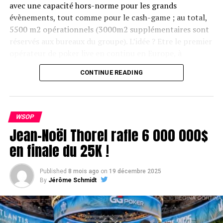
avec une capacité hors-norme pour les grands
évènements, tout comme pour le cash-game ; au total,
5500 m2 opérationnels (3000m2 supplémentaires sont
réservés aux bureaux du groupe). L’idée ? Etre le premier
opérateur de poker live en continu en Europe, à
l’équivalent des grandes années du casino Rozvadov.
CONTINUE READING
L’arrivée des WSOPC du 1er au 13 septembre dans ce
cadre flambant neuf signe une synergie qui souligne le
retour au premier plan du poker, qui affiche une santé
excellente.
WSOP
Jean-Noël Thorel rafle 6 000 000$
Les deux figures centrales du poker made in France ne
en finale du 25K !
s’y trompent pas :
« Après Aix-en-Provence, l’étroite
collaboration entre le Groupe Partouche, les WSOP et
Texapoker se poursuit en France avec cette étape
Published
8 mois ago
on
19 décembre 2025
By
Jérôme Schmidt
parisienne à venir,
a déclaré le fondateur et PDG de
Texapoker Apo Chantzis.
Le futur Partouche Casino Club
sera le lieu idéal pour accueillir cet événement d’ampleur
internationale. Je remercie encore une fois le directeur