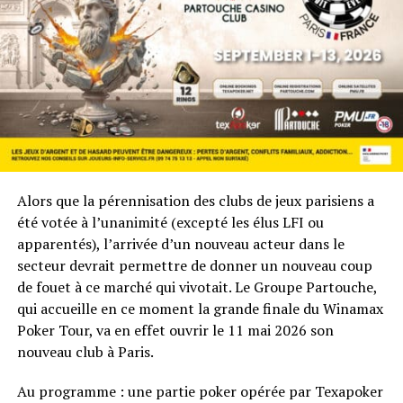
WSOP CIRCUIT : les 1ers résultats
Alors que la pérennisation des clubs de jeux parisiens a
été votée à l’unanimité (excepté les élus LFI ou
apparentés), l’arrivée d’un nouveau acteur dans le
secteur devrait permettre de donner un nouveau coup
de fouet à ce marché qui vivotait. Le Groupe Partouche,
qui accueille en ce moment la grande finale du Winamax
Poker Tour, va en effet ouvrir le 11 mai 2026 son
nouveau club à Paris.
Au programme : une partie poker opérée par Texapoker