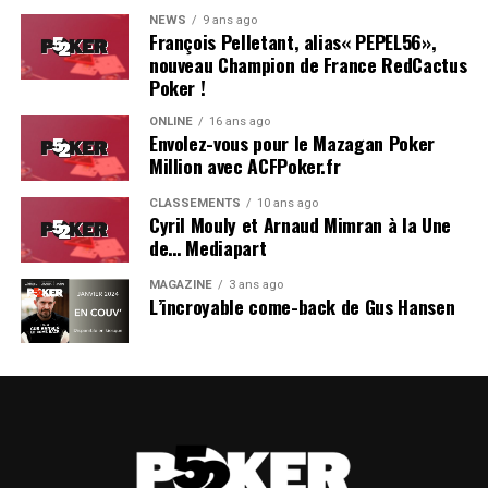
NEWS
9 ans ago
François Pelletant, alias« PEPEL56»,
nouveau Champion de France RedCactus
Poker !
ONLINE
16 ans ago
Envolez-vous pour le Mazagan Poker
Million avec ACFPoker.fr
CLASSEMENTS
10 ans ago
Cyril Mouly et Arnaud Mimran à la Une
de… Mediapart
MAGAZINE
3 ans ago
L’incroyable come-back de Gus Hansen