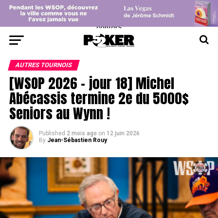
center>
AUTRES TOURNOIS
[WSOP 2026 – jour 18] Michel
Abécassis termine 2e du 5000$
Seniors au Wynn !
Published
2 mois ago
on
12 juin 2026
By
Jean-Sébastien Rouy