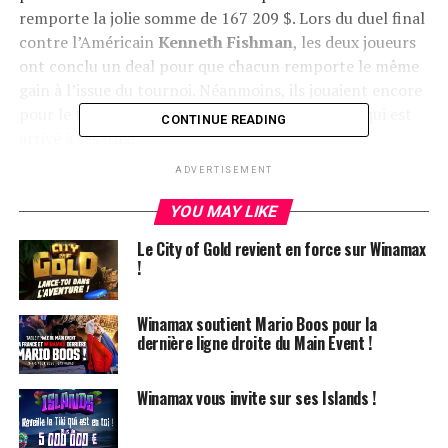
remporte la jolie somme de 167 209 $. Lors du duel final
contre l’Américain
Kenneth Fishman
, les deux joueurs
ont conclu un deal pour que chacun remporte le même
gain à l’issue du tournoi. Néanmoins, ils jouaient encore
pour le trophée, et c’est bel et bien l’Américain qui est
CONTINUE READING
arrivé à ses fins.
ADVERTISEMENT
À l’âge de 73 ans, Michel Abécassis réussit à prouver
qu’il n’est jamais trop tard pour performer sur un
YOU MAY LIKE
tournoi !
Le City of Gold revient en force sur Winamax
!
Résultats :
Winamax soutient Mario Boos pour la
Kenneth Fishman : 167 209 $
dernière ligne droite du Main Event !
Michel Abécassis : 167 209 $
Omar Saeed : 91 629 $
Winamax vous invite sur ses Islands !
Cliff Josephy : 69 320 $