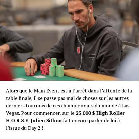
est le deuxième plus gros stack français,
Yann Perron
Alexander Kostritsyn : 872 052 $
(542 000),
Julien Sitbon
(462 000),
Malcom Franchi
Ali Eslami : 578 718 $
(254 000) et
Jonathan Guez
(449 000).
Naoya Kihara : 394 433 $
Julien Sitbon : 276 297 $
Yueqi Zhu : 199 071 $
Ari Engel : 147 648 $
Walter Chambers : 112 825 $
Shaun Deeb : 88 909 $
Alors que le Main Event est à l’arrêt dans l’attente de la
table finale, il se passe pas mal de choses sur les autres
derniers tournois de ces championnats du monde à Las
Vegas. Pour commencer, sur le
25 000 $ High Roller
H.O.R.S.E
,
Julien Sitbon
fait encore parler de lui à
l’issue du Day 2 !
Mathieu Choffardet