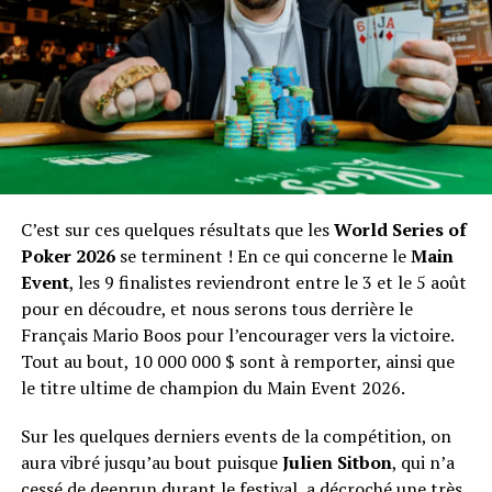
On a failli voir un Français se hisser en table finale, avec
la présence de
Kevin Naegelen
qui était pourtant bien
lancé. Malgré ses efforts, le joueur quitte l’aventure à la
8e place et encaisse 58 677 $ pour sa performance.
Julian Milliard
avait également bien deeprun et
termine 15e de l’épreuve pour 23 029 $.
C’est sur ces quelques résultats que les
World Series of
Poker 2026
se terminent ! En ce qui concerne le
Main
Event
, les 9 finalistes reviendront entre le 3 et le 5 août
pour en découdre, et nous serons tous derrière le
Français Mario Boos pour l’encourager vers la victoire.
Tout au bout, 10 000 000 $ sont à remporter, ainsi que
le titre ultime de champion du Main Event 2026.
Sur les quelques derniers events de la compétition, on
aura vibré jusqu’au bout puisque
Julien Sitbon
, qui n’a
cessé de deeprun durant le festival, a décroché une très