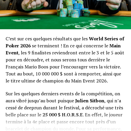
C’est sur ces quelques résultats que les
World Series of
Poker 2026
se terminent ! En ce qui concerne le
Main
Event
, les 9 finalistes reviendront entre le 3 et le 5 août
pour en découdre, et nous serons tous derrière le
Français Mario Boos pour l’encourager vers la victoire.
Tout au bout, 10 000 000 $ sont à remporter, ainsi que
le titre ultime de champion du Main Event 2026.
Sur les quelques derniers events de la compétition, on
aura vibré jusqu’au bout puisque
Julien Sitbon
, qui n’a
cessé de deeprun durant le festival, a décroché une très
belle place sur le
25 000 $ H.O.R.S.E
. En effet, le joueur
termine à la 4e place et passe encore tout près d’un
bracelet de champion du monde. Pour sa performance,