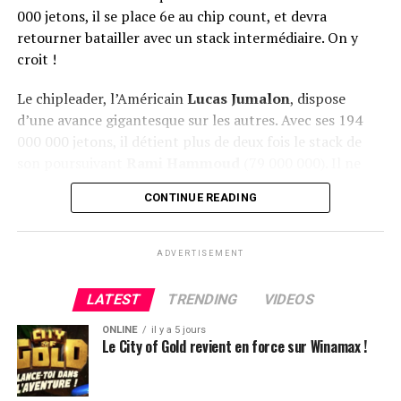
Calvin Anderso
n, quant à lui, complète le podium pour
000 jetons, il se place 6e au chip count, et devra
445 268 $.
retourner batailler avec un stack intermédiaire. On y
croit !
Même si quelques Français avaient particulièrement
bien tenu la distance lors de l’avant-dernière journée de
Le chipleader, l’Américain
Lucas Jumalon
, dispose
cette épreuve, aucun n’aura réussi à atteindre la table
d’une avance gigantesque sur les autres. Avec ses 194
finale. On signalera la performance de
Loic Debregeas
,
000 000 jetons, il détient plus de deux fois le stack de
qui termine 20e pour 41 750 $, mais aussi celle de
Malo
son poursuivant
Rami Hammoud
(79 000 000). Il ne
Latinois
(36e pour 25 608 $) et de
Leo Soma
(81e pour
sera très certainement pas facile de déstabiliser
20 144 $).
CONTINUE READING
l’Américain, même si, au poker, tout est possible ! Parmi
les finalistes, on retrouve aussi des joueurs de grand
résultats :
talent comme
Greg Mueller
, déjà triple champion du
ADVERTISEMENT
monde WSOP, qui se place à la 4e place du classement
David Peters : 1 001 391 $
avec 48 500 000 jetons.
LATEST
TRENDING
VIDEOS
Fahredin Mustafov : 660 933 $
Michael Gagliano
, détenteur de 4 titres WSOP, sera
Darren Rabinowitz
ONLINE
il y a 5 jours
Calvin Anderson : 445 268 $
Le City of Gold revient en force sur Winamax !
également de la partie, et a terminé son Day 8 avec 46
Dominykas Mikolaitis : 306 313 $
500 000 jetons.
Justin Liberto : 215 270 $