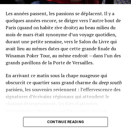
Les années passent, les passions se déplacent. Il y a
quelques années encore, se diriger vers l’autre bout de
Paris (quand on habite rive droite) au beau milieu du
mois de mars était synonyme d’un voyage quotidien,
durant une petite semaine, vers le Salon du Livre qui
avait lieu au mêmes dates que cette grande finale du
Winamax Poker Tour, au même endroit —dans l’un des
grands pavillons de la Porte de Versailles.
En arrivant ce matin sous la chape nuageuse qui
obscurcit ce quartier sans grand charme du
deep south
parisien, les souvenirs reviennent : l’effervescence des
signatures d’écrivains régionaux qui attendent le
chaland désespérément, les files d’attentes
interminables devant les quelques rares stars de
l’édition, les stands thématiques qui rappellent plus le
CONTINUE READING
salon de l’agriculture que la décadence germano-