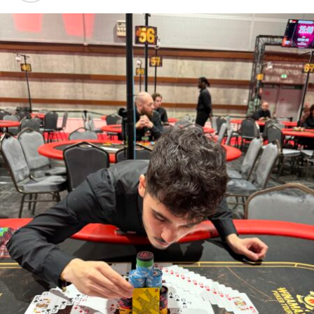
1)
JAOUI David – 14 900€
(photo)
2) PIACENTINO Yves – 7 450€
3) BOISSENOT Gregoire – 5 100€ (photo)
4) DUQUENNE Nicolas – 3 530€
5) ESON Fréderic – 2 745€
6) INAHNAH Karim – 1 960€
7) VIARD Alexandre – 1 570€
8) DABIRI Shouan – 1 175€
9) KAMMOUN Albert – 783€