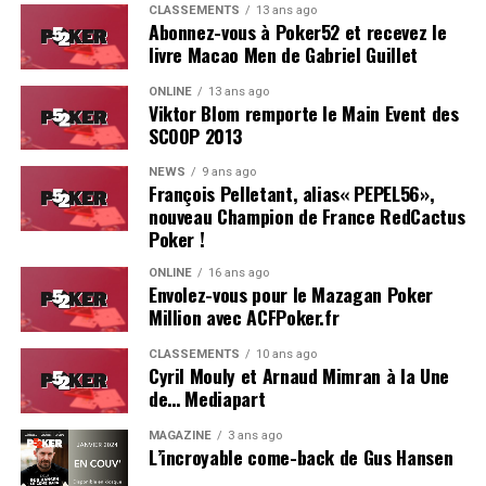
naturellement possible.
CLASSEMENTS
13 ans ago
Abonnez-vous à Poker52 et recevez le
livre Macao Men de Gabriel Guillet
Avec le temps, la littérature poker, elle, a quasiment
disparu. Fut une époque où chaque grand champion
ONLINE
13 ans ago
offrait
son
propre livre au joueur qui le
bustait
des
Viktor Blom remporte le Main Event des
WSOP. Alors que les grandes théories du jeu avaient été
SCOOP 2013
popularisées par ce medium —
Super System
de Doyle
NEWS
9 ans ago
Brunson en tête—, et que chaque joueur sponsorisé
François Pelletant, alias« PEPEL56»,
rêvait d’avoir son nom en couverture d’une biographie
nouveau Champion de France RedCactus
ou d’un livre de stratégie (Isabelle Mercier, Patrick
Poker !
Bruel, les collections de François Montmirel —pour les
ONLINE
16 ans ago
francophones), la mode est passée. «
Un livre, mais pour
Envolez-vous pour le Mazagan Poker
quoi faire ?
» répondait un grinder américain à une
Million avec ACFPoker.fr
intervieweuse aux WSOP qui s’enquérait quant au jour
CLASSEMENTS
10 ans ago
où il sortirait
sa
méthode. Désormais, le passage de
Cyril Mouly et Arnaud Mimran à la Une
témoin se fait par les tutos vidéos, les streaming
de… Mediapart
sur
twitch
et, de plus en plus rarement, sur des blogs
MAGAZINE
3 ans ago
éditorialisés pour l’occasion.
L’incroyable come-back de Gus Hansen