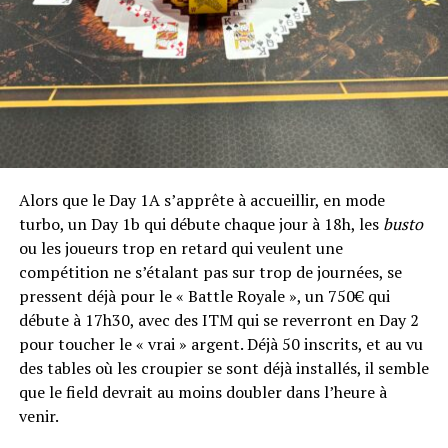
RELATED TOPICS:
Alors que le Day 1A s’apprête à accueillir, en mode
turbo, un Day 1b qui débute chaque jour à 18h, les
busto
UP NEXT
Franck Crudo remporte le 1000€ freezeout du Cercle
ou les joueurs trop en retard qui veulent une
Wagram
compétition ne s’étalant pas sur trop de journées, se
pressent déjà pour le « Battle Royale », un 750€ qui
DON'T MISS
Le 250€ Deepstack CLUB POKER de l'ACF a commencé !
débute à 17h30, avec des ITM qui se reverront en Day 2
pour toucher le « vrai » argent. Déjà 50 inscrits, et au vu
des tables où les croupier se sont déjà installés, il semble
que le field devrait au moins doubler dans l’heure à
venir.