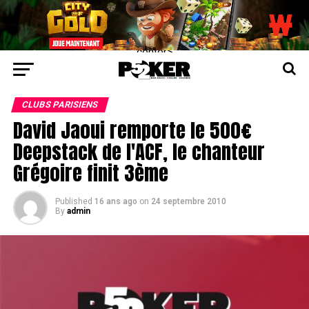
center>
CLUBS PARISIENS
David Jaoui remporte le 500€
Deepstack de l'ACF, le chanteur
Grégoire finit 3ème
Published
16 ans ago
on
24 septembre 2010
By
admin