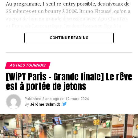
Au programme, 1 seul re-entry possible, des niveaux de
25 minutes et un bounty à 300€. Bruno Fitoussi, qu’on a
aperçu de loin en grande discussion avec Apo Chantzis
et François Lascourrèges, les deux hommes-lige à la
marque Texapoker, devrait être de cette compétition :
CONTINUE READING
l’ambassadeur de la marque a dû renoncer au dernier
moment à jouer le Main Event qu’il convoitait car il
aurait été pris par un rendez-vous immanquable en
éventuel Day 2…
AUTRES TOURNOIS
[WiPT Paris – Grande finale] Le rêve
est à portée de jetons
Published
2 ans ago
on
12 mars 2024
By
Jérôme Schmidt