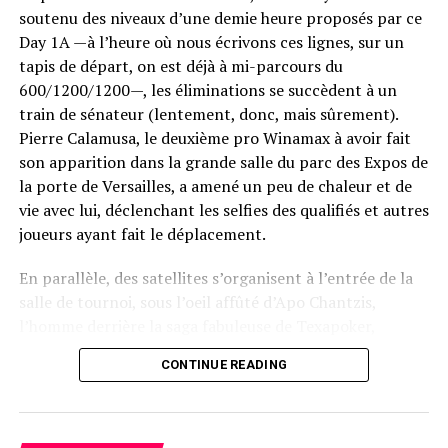
soutenu des niveaux d’une demie heure proposés par ce
Day 1A —à l’heure où nous écrivons ces lignes, sur un
tapis de départ, on est déjà à mi-parcours du
600/1200/1200—, les éliminations se succèdent à un
train de sénateur (lentement, donc, mais sûrement).
Pierre Calamusa, le deuxième pro Winamax à avoir fait
son apparition dans la grande salle du parc des Expos de
la porte de Versailles, a amené un peu de chaleur et de
vie avec lui, déclenchant les selfies des qualifiés et autres
joueurs ayant fait le déplacement.
En parallèle, des satellites s’organisent à l’entrée de la
salle de tournoi, sous l’oeil affûté d’Apo Chantzis,
l’homme derrière la saga fabuleuse de Texapoker,
devenu en quelques années le grand acteur
CONTINUE READING
incontournable du poker live en France. Ses équipes
sont en place, les croupiers de toutes nationalités
enchaînent avec dextérité les mains, tandis que les
Tournament Director et autres responsables assurent